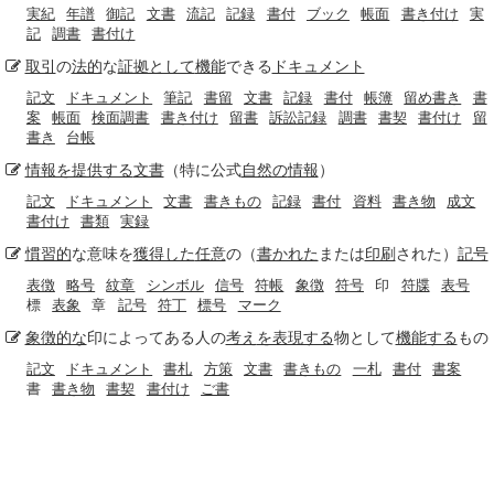
実紀
年譜
御記
文書
流記
記録
書付
ブック
帳面
書き付け
実
記
調書
書付け
取引
の
法的
な
証拠として
機能
できる
ドキュメント
記文
ドキュメント
筆記
書留
文書
記録
書付
帳簿
留め書き
書
案
帳面
検面調書
書き付け
留書
訴訟記録
調書
書契
書付け
留
書き
台帳
情報を提供する
文書
（特に公式
自然の
情報
）
記文
ドキュメント
文書
書きもの
記録
書付
資料
書き物
成文
書付け
書類
実録
慣習的
な意味を
獲得した
任意
の（
書かれた
または
印刷
された）
記号
表徴
略号
紋章
シンボル
信号
符帳
象徴
符号
印
符牒
表号
標
表象
章
記号
符丁
標号
マーク
象徴的な
印によってある人の
考え
を表現する
物として
機能する
もの
記文
ドキュメント
書札
方策
文書
書きもの
一札
書付
書案
書
書き物
書契
書付け
ご書