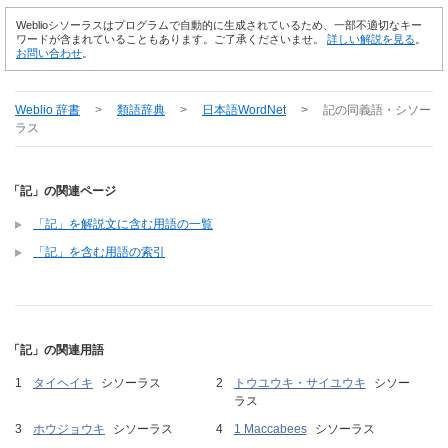
Weblioシソーラスはプログラムで自動的に生成されているため、一部不適切なキー
ワードが含まれていることもあります。ご了承くださいませ。
詳しい解説を見る
。
お問い合わせ
。
Weblio 辞書
>
類語辞典
>
日本語WordNet
>
記
の同義語・シソー
ラス
「記」の関連ページ
「記」を解説文に含む用語の一覧
「記」を含む用語の索引
「記」の関連用語
タイヘイキ
シソーラス
トウユウキ・サイユウキ
シソー
ラス
ホウジョウキ
シソーラス
1 Maccabees
シソーラス