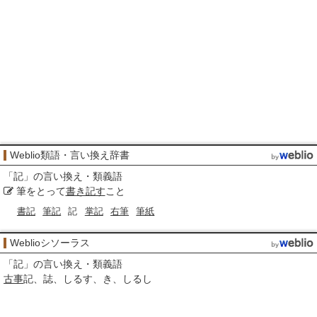
Weblio類語・言い換え辞書
「
記
」の言い換え・類義語
筆をとって
書き記す
こと
書記
筆記
記
掌記
右筆
筆紙
Weblioシソーラス
「
記
」の言い換え・類義語
古事
記
誌
しるす
き
しるし