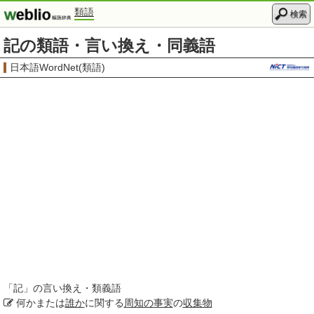
類語
検索
記の類語・言い換え・同義語
日本語WordNet(類語)
「
記
」の言い換え・類義語
何かまたは
誰か
に関する
周知の事実
の
収集物