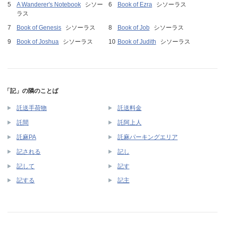
A Wanderer's Notebook
シソー
Book of Ezra
シソーラス
ラス
Book of Genesis
シソーラス
Book of Job
シソーラス
Book of Joshua
シソーラス
Book of Judith
シソーラス
「記」の隣のことば
託送手荷物
託送料金
託間
託阿上人
託麻PA
託麻パーキングエリア
記される
記し
記して
記す
記する
記主