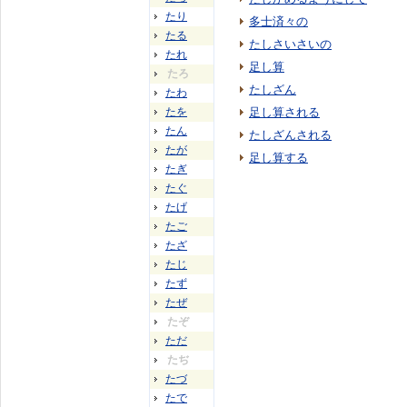
たり
多士済々の
たる
たしさいさいの
たれ
足し算
たろ
たしざん
たわ
たを
足し算される
たん
たしざんされる
たが
足し算する
たぎ
たぐ
たげ
たご
たざ
たじ
たず
たぜ
たぞ
ただ
たぢ
たづ
たで