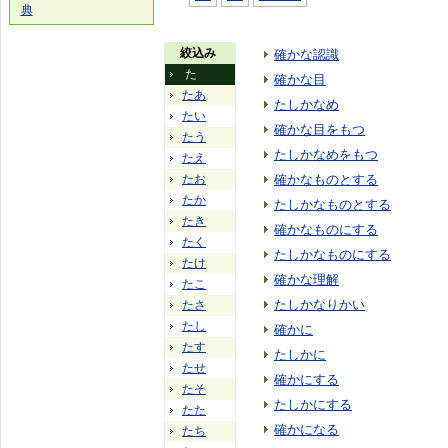
典
絞込み
確かな認識
た
確かな目
たあ
たしかなめ
たい
確かな目をもつ
たう
たしかなめをもつ
たえ
たお
確かなものとする
たか
たしかなものとする
たき
確かなものにする
たく
たしかなものにする
たけ
確かな理解
たこ
たしかなりかい
たさ
たし
確かに
たす
たしかに
たせ
確かにする
たそ
たしかにする
たた
確かになる
たち