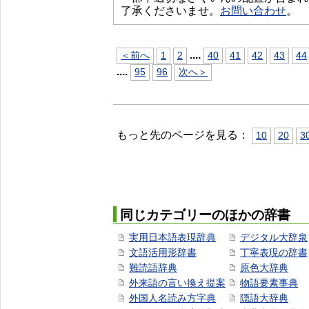
了承くださいませ。
お問い合わせ
。
...
.
＜前へ
1
2
40
41
42
43
44
...
.
95
96
次へ＞
もっと先のページを見る：
10
20
3
同じカテゴリーのほかの辞書
実用日本語表現辞典
デジタル大辞泉
文語活用形辞書
丁寧表現の辞書
難読語辞典
原色大辞典
外来語の言い換え提案
物語要素事典
外国人名読み方字典
隠語大辞典