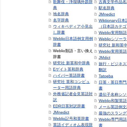
歌舞伎・浄瑠璃外題辞
古典文学作品名
典
駅名辞典
地名辞典
JMnedict
名字辞典
Wiktionary日
ウィキペディア小見出
（日本語カテゴ
し辞書
Weblio実用類
Weblio日本語例文用例
Weblioシソー
辞書
研究社 新和英
Weblio類語・言い換え
Weblio実用英
辞書
JMdict
研究社 新英和中辞典
旅行・ビジネス
Eゲイト英和辞典
翻訳
ハイパー英語辞書
Tatoeba
研究社 英和コンピュ
日英・英日専門
ーター用語辞典
書
外務省記者会見英語対
遺伝子名称シソ
訳
Weblio和製英
EDR日英対訳辞書
メール英語例文
JMnedict
最強のスラング
Weblio記号和英辞書
Weblio専門用
英語イディオム表現辞
書