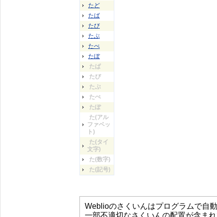
たど
たば
たび
たぶ
たべ
たぼ
たぱ
たぴ
たぷ
たぺ
たぽ
た(アル
ファベッ
ト)
た(タイ
文字)
た(数字)
た(記号)
Weblioのさくいんはプログラムで
一部不適切なさくいんの配置が含まれ