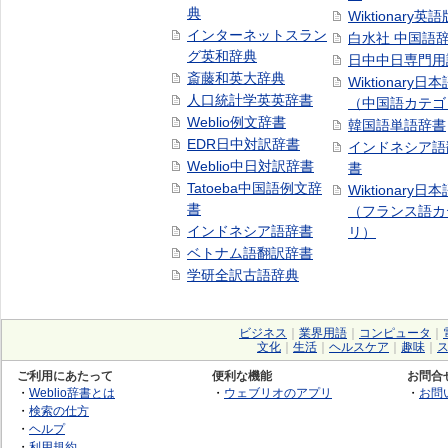
典
Wiktionary英語
インターネットスラン
白水社 中国語
グ英和辞典
日中中日専門用
斎藤和英大辞典
Wiktionary日
人口統計学英英辞書
（中国語カテゴ
Weblio例文辞書
韓国語単語辞書
EDR日中対訳辞書
インドネシア語
Weblio中日対訳辞書
書
Tatoeba中国語例文辞
Wiktionary日
書
（フランス語カ
インドネシア語辞書
リ）
ベトナム語翻訳辞書
学研全訳古語辞典
ビジネス
｜
業界用語
｜
コンピュータ
｜
文化
｜
生活
｜
ヘルスケア
｜
趣味
｜
ご利用にあたって
便利な機能
お問合
・
Weblio辞書とは
・
ウェブリオのアプリ
・
お問
・
検索の仕方
・
ヘルプ
・
利用規約