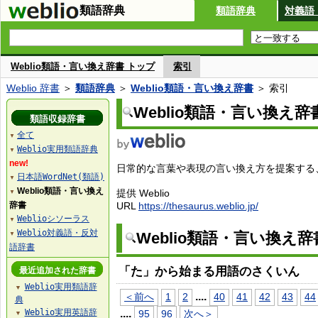
類語辞典
類語辞典
対義語
Weblio類語・言い換え辞書 トップ
索引
Weblio 辞書
＞
類語辞典
＞
Weblio類語・言い換え辞書
＞ 索引
Weblio類語・言い換え辞
類語収録辞書
全て
▼
Weblio実用類語辞典
▼
new!
日常的な言葉や表現の言い換え方を提案する、W
日本語WordNet(類語)
▼
Weblio類語・言い換え
提供 Weblio
▼
辞書
URL
https://thesaurus.weblio.jp/
Weblioシソーラス
▼
Weblio対義語・反対
Weblio類語・言い換え
▼
語辞書
「た」から始まる用語のさくいん
最近追加された辞書
Weblio実用類語辞
▼
...
.
＜前へ
1
2
40
41
42
43
44
典
Weblio実用英語辞
...
.
95
96
次へ＞
▼