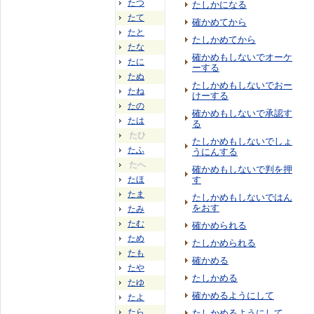
たつ
たしかになる
たて
確かめてから
たと
たしかめてから
たな
確かめもしないでオーケ
たに
ーする
たぬ
たしかめもしないでおー
たね
けーする
たの
確かめもしないで承認す
たは
る
たひ
たしかめもしないでしょ
たふ
うにんする
たへ
確かめもしないで判を押
たほ
す
たま
たしかめもしないではん
をおす
たみ
たむ
確かめられる
ため
たしかめられる
たも
確かめる
たや
たしかめる
たゆ
確かめるようにして
たよ
たら
たしかめるようにして