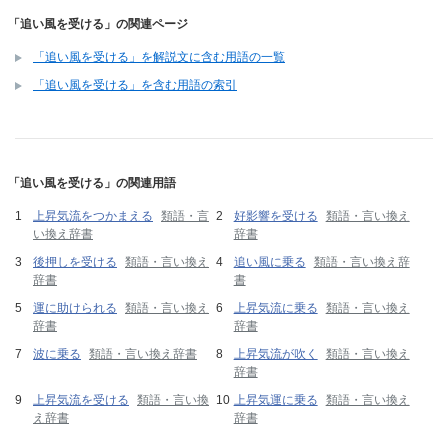
「追い風を受ける」の関連ページ
「追い風を受ける」を解説文に含む用語の一覧
「追い風を受ける」を含む用語の索引
「追い風を受ける」の関連用語
上昇気流をつかまえる
類語・言
好影響を受ける
類語・言い換え
い換え辞書
辞書
後押しを受ける
類語・言い換え
追い風に乗る
類語・言い換え辞
辞書
書
運に助けられる
類語・言い換え
上昇気流に乗る
類語・言い換え
辞書
辞書
波に乗る
類語・言い換え辞書
上昇気流が吹く
類語・言い換え
辞書
上昇気流を受ける
類語・言い換
上昇気運に乗る
類語・言い換え
え辞書
辞書