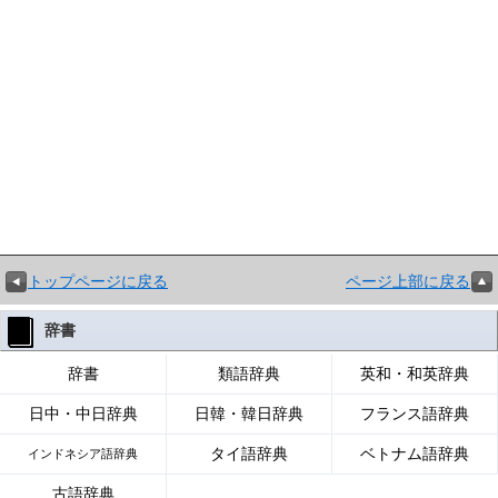
トップページに戻る
ページ上部に戻る
辞書
辞書
類語辞典
英和・和英辞典
日中・中日辞典
日韓・韓日辞典
フランス語辞典
タイ語辞典
ベトナム語辞典
インドネシア語辞典
古語辞典