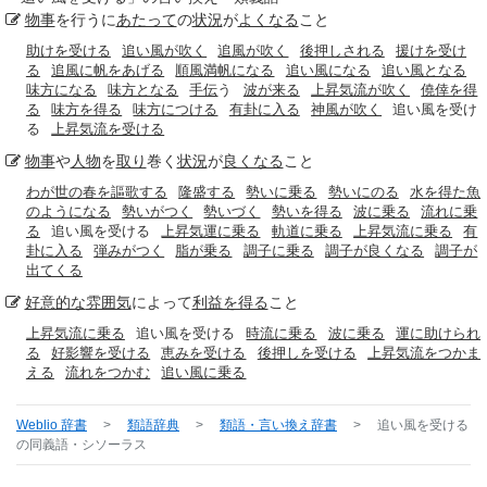
物事
を行うに
あたって
の
状況
が
よくなる
こと
助けを受ける
追い風が吹く
追風が吹く
後押しされる
援けを受け
る
追風に帆をあげる
順風満帆になる
追い風になる
追い風となる
味方になる
味方となる
手伝
う
波が来る
上昇気流が吹く
僥倖を得
る
味方を得る
味方につける
有卦に入る
神風が吹く
追い風を受け
る
上昇気流を受ける
物事
や
人物
を
取り
巻く
状況
が
良くなる
こと
わが世の春を謳歌する
隆盛する
勢いに乗る
勢いにのる
水を得た魚
のようになる
勢いがつく
勢いづく
勢いを得る
波に乗る
流れに乗
る
追い風を受ける
上昇気運に乗る
軌道に乗る
上昇気流に乗る
有
卦に入る
弾みがつく
脂が乗る
調子に乗る
調子が良くなる
調子が
出てくる
好意的な
雰囲気
によって
利益を得る
こと
上昇気流に乗る
追い風を受ける
時流に乗る
波に乗る
運に助けられ
る
好影響を受ける
恵みを受ける
後押しを受ける
上昇気流をつかま
える
流れをつかむ
追い風に乗る
Weblio 辞書
>
類語辞典
>
類語・言い換え辞書
>
追い風を受ける
の同義語・シソーラス