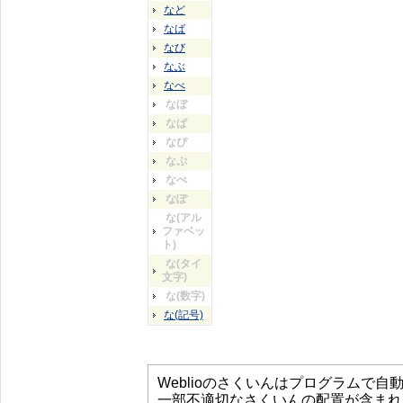
など
なば
なび
なぶ
なべ
なぼ
なぱ
なぴ
なぷ
なぺ
なぽ
な(アル
ファベッ
ト)
な(タイ
文字)
な(数字)
な(記号)
Weblioのさくいんはプログラムで
一部不適切なさくいんの配置が含まれ