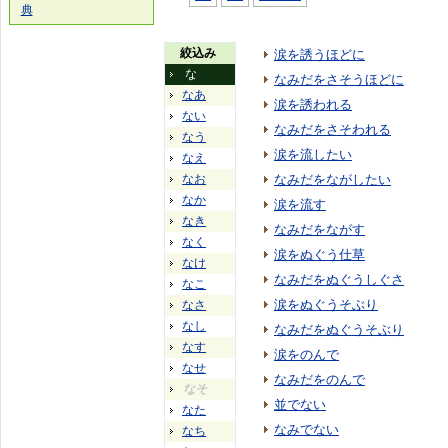
典
絞込み
涙を誘うほどに
な
なみだをさそうほどに
なあ
涙を誘われる
ない
なみだをさそわれる
なう
涙を流したい
なえ
なお
なみだをながしたい
なか
涙を流す
なき
なみだをながす
なく
涙をぬぐう仕草
なけ
なみだをぬぐうしぐさ
なこ
涙をぬぐうそぶり
なさ
なし
なみだをぬぐうそぶり
なす
涙をのんで
なせ
なみだをのんで
なそ
並でない
なた
なみでない
なち