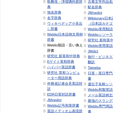
歌舞伎・浄瑠璃外題辞
古典文学作品名
典
駅名辞典
地名辞典
JMnedict
名字辞典
Wiktionary日
ウィキペディア小見出
（日本語カテゴ
し辞書
Weblio実用類
Weblio日本語例文用例
Weblioシソー
辞書
研究社 新和英
Weblio類語・言い換え
Weblio実用英
辞書
JMdict
研究社 新英和中辞典
旅行・ビジネス
Eゲイト英和辞典
翻訳
ハイパー英語辞書
Tatoeba
研究社 英和コンピュ
日英・英日専門
ーター用語辞典
書
外務省記者会見英語対
遺伝子名称シソ
訳
Weblio和製英
EDR日英対訳辞書
メール英語例文
JMnedict
最強のスラング
Weblio記号和英辞書
Weblio専門用
英語イディオム表現辞
書