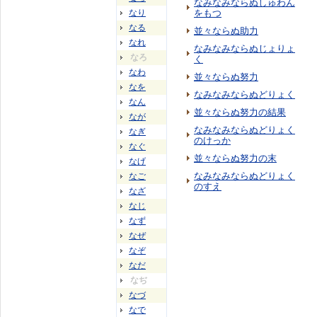
なみなみならぬしゅわん
なり
をもつ
なる
並々ならぬ助力
なれ
なみなみならぬじょりょ
なろ
く
なわ
並々ならぬ努力
なを
なみなみならぬどりょく
なん
並々ならぬ努力の結果
なが
なみなみならぬどりょく
なぎ
のけっか
なぐ
並々ならぬ努力の末
なげ
なみなみならぬどりょく
なご
のすえ
なざ
なじ
なず
なぜ
なぞ
なだ
なぢ
なづ
なで