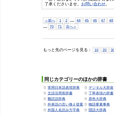
了承くださいませ。
お問い合わせ
。
...
.
＜前へ
1
2
44
45
46
47
48
...
.
70
71
次へ＞
もっと先のページを見る：
10
20
3
同じカテゴリーのほかの辞書
実用日本語表現辞典
デジタル大辞泉
文語活用形辞書
丁寧表現の辞書
難読語辞典
原色大辞典
外来語の言い換え提案
物語要素事典
外国人名読み方字典
隠語大辞典