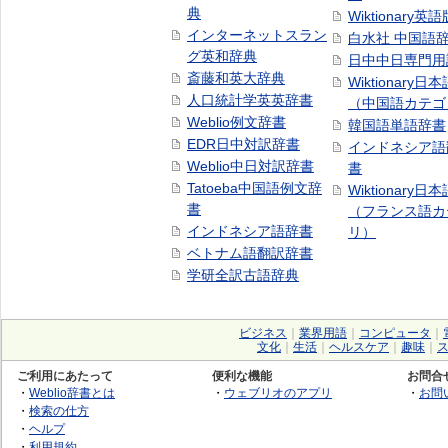
典
Wiktionary英語
インターネットスラン
白水社 中国語
グ英和辞典
日中中日専門用
斎藤和英大辞典
Wiktionary日
人口統計学英英辞書
（中国語カテゴ
Weblio例文辞書
韓国語単語辞書
EDR日中対訳辞書
インドネシア語
Weblio中日対訳辞書
書
Tatoeba中国語例文辞
Wiktionary日
書
（フランス語カ
インドネシア語辞書
リ）
ベトナム語翻訳辞書
学研全訳古語辞典
ビジネス
｜
業界用語
｜
コンピュータ
｜
文化
｜
生活
｜
ヘルスケア
｜
趣味
｜
ご利用にあたって
便利な機能
お問合
・
Weblio辞書とは
・
ウェブリオのアプリ
・
お問
・
検索の仕方
・
ヘルプ
・
利用規約