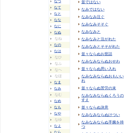
なつ
並ではない
なて
なみではない
なと
なみなみ注ぐ
なな
なみなみそそぐ
なに
なみなみと
なぬ
なね
なみなみと注がれた
なの
なみなみとそそがれた
なは
並々ならぬお世話
なひ
なみなみならぬおせわ
なふ
並々ならぬ思い入れ
なへ
なほ
なみなみならぬおもいい
れ
なま
並々ならぬ苦労の末
なみ
なむ
なみなみならぬくろうの
すえ
なめ
なも
並々ならぬ決意
なや
なみなみならぬけつい
なゆ
なみなみならぬ手腕を持
なよ
つ
なら