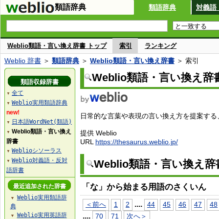
類語辞典
類語辞典
対義語
Weblio類語・言い換え辞書 トップ
索引
ランキング
Weblio 辞書
＞
類語辞典
＞
Weblio類語・言い換え辞書
＞ 索引
Weblio類語・言い換え辞
類語収録辞書
全て
▼
Weblio実用類語辞典
▼
new!
日常的な言葉や表現の言い換え方を提案する、W
日本語WordNet(類語)
▼
Weblio類語・言い換え
提供 Weblio
▼
辞書
URL
https://thesaurus.weblio.jp/
Weblioシソーラス
▼
Weblio対義語・反対
Weblio類語・言い換え
▼
語辞書
「な」から始まる用語のさくいん
最近追加された辞書
Weblio実用類語辞
▼
...
.
＜前へ
1
2
44
45
46
47
48
典
Weblio実用英語辞
...
.
70
71
次へ＞
▼