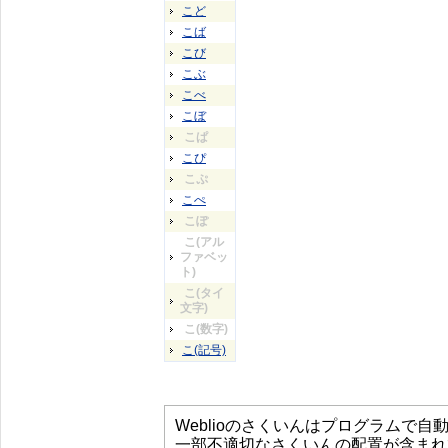
こど
こば
こび
こぶ
こべ
こぼ
こぱ
こぴ
こぷ
こぺ
こぽ
こ(アル
ファベッ
ト)
こ(タイ
文字)
こ(数字)
こ(記号)
Weblioのさくいんはプログラムで
一部不適切なさくいんの配置が含まれ