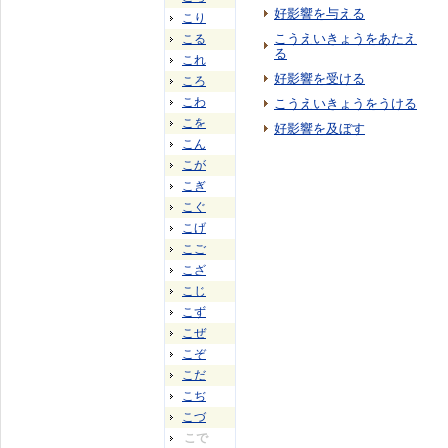
好影響を与える
こり
こうえいきょうをあたえ
こる
る
これ
好影響を受ける
ころ
こわ
こうえいきょうをうける
こを
好影響を及ぼす
こん
こが
こぎ
こぐ
こげ
こご
こざ
こじ
こず
こぜ
こぞ
こだ
こぢ
こづ
こで