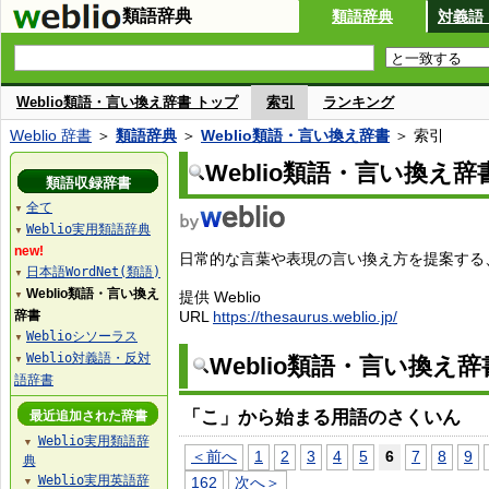
類語辞典
類語辞典
対義語
Weblio類語・言い換え辞書 トップ
索引
ランキング
Weblio 辞書
＞
類語辞典
＞
Weblio類語・言い換え辞書
＞ 索引
Weblio類語・言い換え辞
類語収録辞書
全て
▼
Weblio実用類語辞典
▼
new!
日常的な言葉や表現の言い換え方を提案する、W
日本語WordNet(類語)
▼
Weblio類語・言い換え
提供 Weblio
▼
辞書
URL
https://thesaurus.weblio.jp/
Weblioシソーラス
▼
Weblio対義語・反対
Weblio類語・言い換え
▼
語辞書
「こ」から始まる用語のさくいん
最近追加された辞書
Weblio実用類語辞
▼
＜前へ
1
2
3
4
5
6
7
8
9
典
Weblio実用英語辞
162
次へ＞
▼