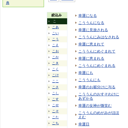
典
絞込み
幸運になる
こ
こううんになる
こあ
幸運に見放される
こい
こううんにみはなされる
こう
幸運に恵まれて
こえ
こお
こううんにめぐまれて
こか
幸運に恵まれる
こき
こううんにめぐまれる
こく
幸運にも
こけ
こううんにも
ここ
幸運のお裾分けに与る
こさ
こし
こううんのおすそわけに
あずかる
こす
こせ
幸運の女神が微笑む
こそ
こううんのめがみがほほ
えむ
こた
こち
幸運日