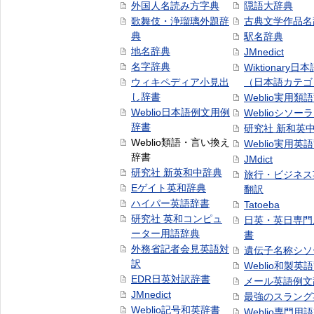
外国人名読み方字典
隠語大辞典
歌舞伎・浄瑠璃外題辞
古典文学作品名
典
駅名辞典
地名辞典
JMnedict
名字辞典
Wiktionary日
ウィキペディア小見出
（日本語カテゴ
し辞書
Weblio実用類
Weblio日本語例文用例
Weblioシソー
辞書
研究社 新和英
Weblio類語・言い換え
Weblio実用英
辞書
JMdict
研究社 新英和中辞典
旅行・ビジネス
Eゲイト英和辞典
翻訳
ハイパー英語辞書
Tatoeba
研究社 英和コンピュ
日英・英日専門
ーター用語辞典
書
外務省記者会見英語対
遺伝子名称シソ
訳
Weblio和製英
EDR日英対訳辞書
メール英語例文
JMnedict
最強のスラング
Weblio記号和英辞書
Weblio専門用