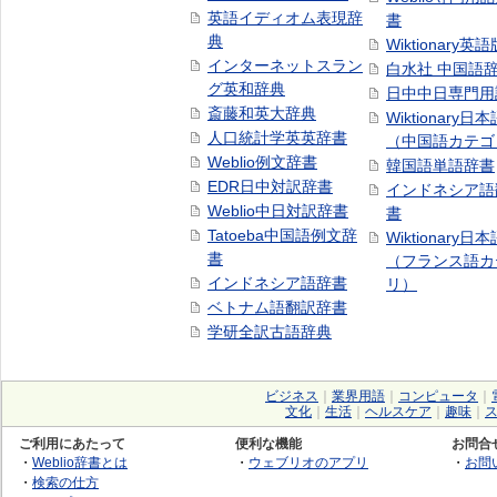
英語イディオム表現辞
書
典
Wiktionary英語
インターネットスラン
白水社 中国語
グ英和辞典
日中中日専門用
斎藤和英大辞典
Wiktionary日
人口統計学英英辞書
（中国語カテゴ
Weblio例文辞書
韓国語単語辞書
EDR日中対訳辞書
インドネシア語
Weblio中日対訳辞書
書
Tatoeba中国語例文辞
Wiktionary日
書
（フランス語カ
インドネシア語辞書
リ）
ベトナム語翻訳辞書
学研全訳古語辞典
ビジネス
｜
業界用語
｜
コンピュータ
｜
文化
｜
生活
｜
ヘルスケア
｜
趣味
｜
ご利用にあたって
便利な機能
お問合
・
Weblio辞書とは
・
ウェブリオのアプリ
・
お問
・
検索の仕方