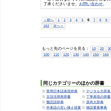
了承くださいませ。
お問い合わせ
。
＜前へ
1
2
3
4
5
6
7
8
9
162
次へ＞
もっと先のページを見る：
10
20
3
100
110
120
130
140
150
160
同じカテゴリーのほかの辞書
実用日本語表現辞典
デジタル大辞泉
文語活用形辞書
丁寧表現の辞書
難読語辞典
原色大辞典
外来語の言い換え提案
物語要素事典