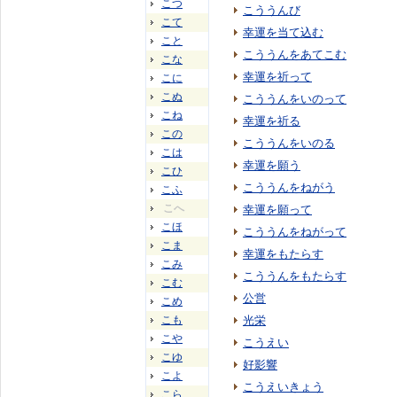
こつ
こううんび
こて
幸運を当て込む
こと
こううんをあてこむ
こな
幸運を祈って
こに
こぬ
こううんをいのって
こね
幸運を祈る
この
こううんをいのる
こは
幸運を願う
こひ
こううんをねがう
こふ
こへ
幸運を願って
こほ
こううんをねがって
こま
幸運をもたらす
こみ
こううんをもたらす
こむ
公営
こめ
こも
光栄
こや
こうえい
こゆ
好影響
こよ
こうえいきょう
こら