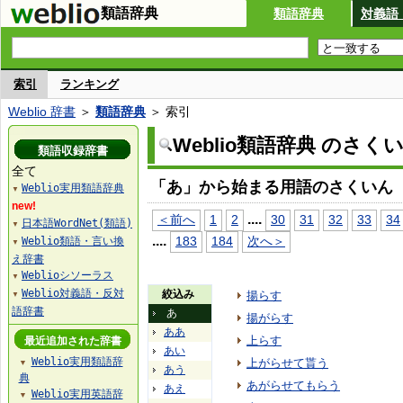
類語辞典
類語辞典
対義語
索引
ランキング
Weblio 辞書
＞
類語辞典
＞ 索引
Weblio類語辞典 のさく
類語収録辞書
全て
「あ」から始まる用語のさくいん
Weblio実用類語辞典
▼
new!
...
.
＜前へ
1
2
30
31
32
33
34
日本語WordNet(類語)
▼
...
.
183
184
次へ＞
Weblio類語・言い換
▼
え辞書
Weblioシソーラス
▼
Weblio対義語・反対
絞込み
揚らす
▼
語辞書
あ
揚がらす
ああ
上らす
最近追加された辞書
あい
Weblio実用類語辞
上がらせて貰う
▼
あう
典
あがらせてもらう
あえ
Weblio実用英語辞
▼