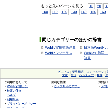
もっと先のページを見る：
10
20
3
100
110
120
130
140
150
160
同じカテゴリーのほかの辞書
Weblio実用類語辞典
日本語WordNet
Weblioシソーラス
Weblio対義語
辞書
ビジネス
｜
業界用語
｜
コンピュータ
｜
文化
｜
生活
｜
ヘルスケア
｜
趣味
｜
ご利用にあたって
便利な機能
お問合
・
Weblio辞書とは
・
ウェブリオのアプリ
・
お問
・
検索の仕方
・
ヘルプ
・
利用規約
・
プライバシーポリシー
・
サイトマップ