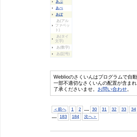
あぷ
あぺ
あぽ
あ(アル
ファベッ
ト)
あ(タイ
文字)
あ(数字)
あ(記号)
Weblioのさくいんはプログラムで
一部不適切なさくいんの配置が含まれ
了承くださいませ。
お問い合わせ
。
...
.
＜前へ
1
2
30
31
32
33
34
...
.
183
184
次へ＞