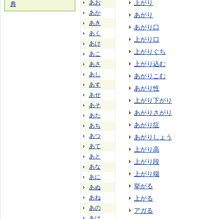
あお
上がり
典
あか
あがり
あき
あがり口
あく
上がり口
あけ
上がりぐち
あこ
上がり込む
あさ
あし
あがりこむ
あす
あがり性
あせ
上がり下がり
あそ
あがりさがり
あた
あがり症
あち
あつ
あがりしょう
あて
上がり高
あと
上がり段
あな
上がり端
あに
挙がる
あぬ
あね
上がる
あの
アガる
あは