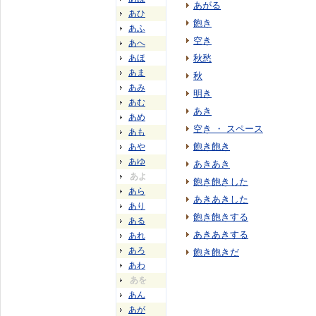
あがる
あひ
飽き
あふ
空き
あへ
あほ
秋愁
あま
秋
あみ
明き
あむ
あき
あめ
空き ・ スペース
あも
飽き飽き
あや
あゆ
あきあき
あよ
飽き飽きした
あら
あきあきした
あり
飽き飽きする
ある
あきあきする
あれ
あろ
飽き飽きだ
あわ
あを
あん
あが