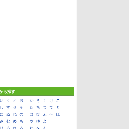
音から探す
い
う
え
お
か
き
く
け
こ
し
す
せ
そ
た
ち
つ
て
と
に
ぬ
ね
の
は
ひ
ふ
へ
ほ
み
む
め
も
や
ゆ
よ
り
る
れ
ろ
わ
を
ん