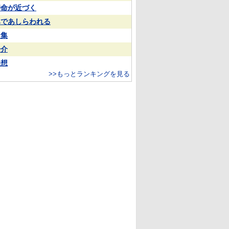
寿命が近づく
鼻であしらわれる
凝集
一介
予想
>>もっとランキングを見る