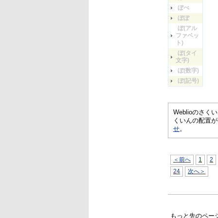
ぼぺ
ぼぽ
ぼ(アル
ファベッ
ト)
ぼ(タイ
文字)
ぼ(数字)
ぼ(記号)
Weblioの
くいんの配置が
せ
。
＜前へ
1
2
24
次へ＞
もっと先のペー