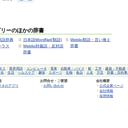
ゴリーのほかの辞書
用類語辞典
日本語WordNet(類語)
Weblio類語・言い換え
辞書
ソーラス
Weblio対義語・反対語
辞書
ネス
｜
業界用語
｜
コンピュータ
｜
電車
｜
自動車・バイク
｜
船
｜
工学
｜
建築・不動産
文化
｜
生活
｜
ヘルスケア
｜
趣味
｜
スポーツ
｜
生物
｜
食品
｜
人名
｜
方言
｜
辞書・百科事
能
お問合せ・ご要望
会社概要
リオのアプリ
・
お問い合わせ
・
公式企業ページ
・
会社情報
・
採用情報