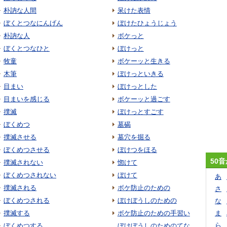
朴訥な人間
呆けた表情
ぼくとつなにんげん
ぼけたひょうじょう
朴訥な人
ボケっと
ぼくとつなひと
ぼけっと
牧童
ボケーッと生きる
木筆
ぼけっといきる
目まい
ぼけっとした
目まいを感じる
ボケーッと過ごす
撲滅
ぼけっとすごす
ぼくめつ
墓碣
撲滅させる
墓穴を掘る
ぼくめつさせる
ぼけつをほる
50
撲滅されない
惚けて
ぼくめつされない
ぼけて
あ
撲滅される
ボケ防止のための
さ
ぼくめつされる
ぼけぼうしのための
な
撲滅する
ボケ防止のための手習い
ま
ら
ぼくめつする
ぼけぼうしのためのてな