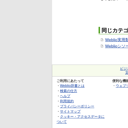
同じカテ
Weblio実
Weblioシ
ビジ
ご利用にあたって
便利な機
・
Weblio辞書とは
・
ウェブ
・
検索の仕方
・
ヘルプ
・
利用規約
・
プライバシーポリシー
・
サイトマップ
・
クッキー・アクセスデータに
ついて