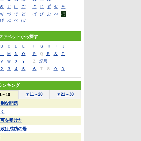
ぎ
ぐ
げ
ご
ざ
じ
ず
ぜ
ぞ
ぢ
づ
で
ど
ば
び
ぶ
べ
ぼ
ぴ
ぷ
ぺ
ぽ
ファベットから探す
Ｂ
Ｃ
Ｄ
Ｅ
Ｆ
Ｇ
Ｈ
Ｉ
Ｊ
Ｌ
Ｍ
Ｎ
Ｏ
Ｐ
Ｑ
Ｒ
Ｓ
Ｔ
Ｖ
Ｗ
Ｘ
Ｙ
Ｚ
記号
２
３
４
５
６
７
８
９
０
ランキング
▼
11～20
▼
21～30
1～10
特別な問題
驚く
許可を受けた
失敗は成功の母
郷