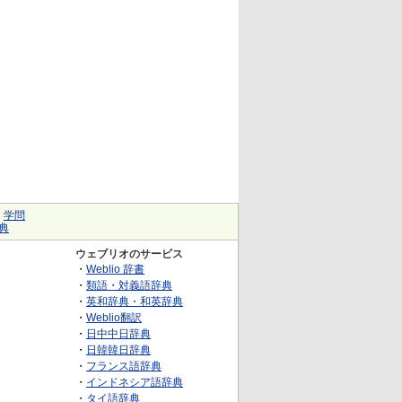
｜
学問
典
ウェブリオのサービス
・
Weblio 辞書
・
類語・対義語辞典
・
英和辞典・和英辞典
・
Weblio翻訳
・
日中中日辞典
・
日韓韓日辞典
・
フランス語辞典
・
インドネシア語辞典
・
タイ語辞典