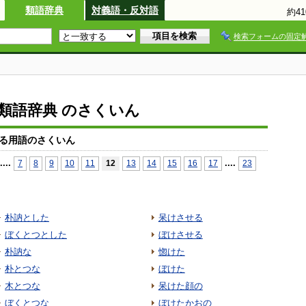
類語辞典
対義語・反対語
約4
検索フォームの固定
io類語辞典 のさくいん
る用語のさくいん
...
.
...
.
7
8
9
10
11
12
13
14
15
16
17
23
朴訥とした
呆けさせる
ぼくとつとした
ぼけさせる
朴訥な
惚けた
朴とつな
ぼけた
木とつな
呆けた顔の
ぼくとつな
ぼけたかおの