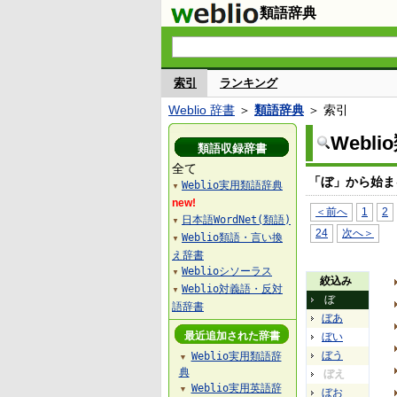
類語辞典
索引
ランキング
Weblio 辞書
＞
類語辞典
＞ 索引
Webl
類語収録辞書
全て
「ぼ」から始ま
Weblio実用類語辞典
▼
new!
＜前へ
1
2
日本語WordNet(類語)
▼
24
次へ＞
Weblio類語・言い換
▼
え辞書
Weblioシソーラス
▼
絞込み
Weblio対義語・反対
▼
ぼ
語辞書
ぼあ
最近追加された辞書
ぼい
ぼう
Weblio実用類語辞
▼
典
ぼえ
Weblio実用英語辞
▼
ぼお