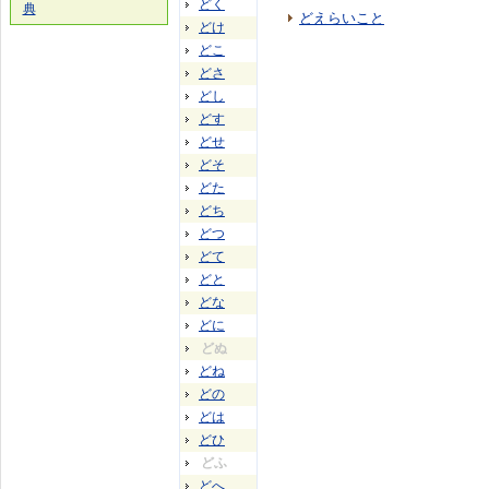
どく
典
どえらいこと
どけ
どこ
どさ
どし
どす
どせ
どそ
どた
どち
どつ
どて
どと
どな
どに
どぬ
どね
どの
どは
どひ
どふ
どへ