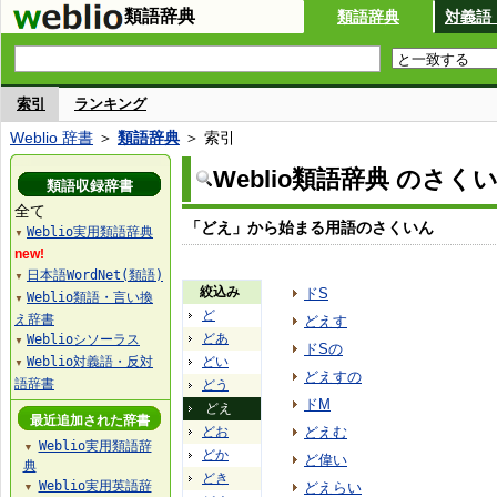
類語辞典
類語辞典
対義語
索引
ランキング
Weblio 辞書
＞
類語辞典
＞ 索引
Weblio類語辞典 のさく
類語収録辞書
全て
「どえ」から始まる用語のさくいん
Weblio実用類語辞典
▼
new!
日本語WordNet(類語)
▼
絞込み
ドS
Weblio類語・言い換
▼
ど
え辞書
どえす
どあ
Weblioシソーラス
▼
ドSの
Weblio対義語・反対
どい
▼
どえすの
語辞書
どう
ドM
どえ
最近追加された辞書
どお
どえむ
Weblio実用類語辞
▼
どか
ど偉い
典
どき
Weblio実用英語辞
どえらい
▼