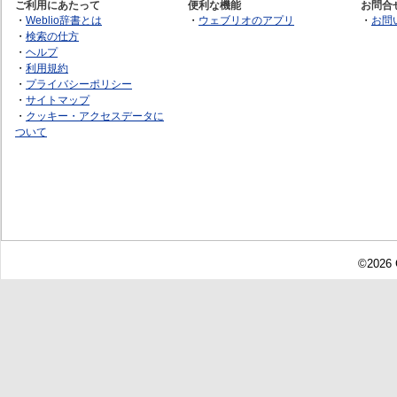
ご利用にあたって
便利な機能
お問合
・
Weblio辞書とは
・
ウェブリオのアプリ
・
お問
・
検索の仕方
・
ヘルプ
・
利用規約
・
プライバシーポリシー
・
サイトマップ
・
クッキー・アクセスデータに
ついて
©2026 