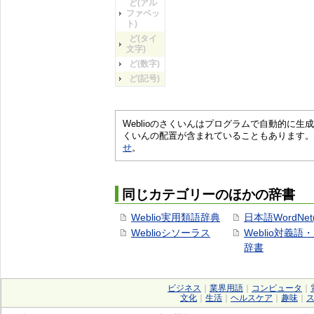
ど(アル
ファベッ
ト)
ど(タイ
文字)
ど(数字)
ど(記号)
Weblioのさくいんはプログラムで自動的に
くいんの配置が含まれていることもあります。
せ
。
同じカテゴリーのほかの辞書
Weblio実用類語辞典
日本語WordNet
Weblioシソーラス
Weblio対義語
辞書
ビジネス
｜
業界用語
｜
コンピュータ
｜
文化
｜
生活
｜
ヘルスケア
｜
趣味
｜