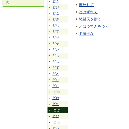
どく
典
度外れて
どけ
どはずれて
どこ
怒髪天を衝く
どさ
どし
どはつてんをつく
どす
ド派手な
どせ
どそ
どた
どち
どつ
どて
どと
どな
どに
どぬ
どね
どの
どは
どひ
どふ
どへ