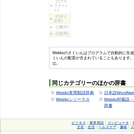
ど(アル
ファベッ
ト)
ど(タイ
文字)
ど(数字)
ど(記号)
Weblioのさくいんはプログラムで自動的に
くいんの配置が含まれていることもあります。
せ
。
同じカテゴリーのほかの辞書
Weblio実用類語辞典
日本語WordNet
Weblioシソーラス
Weblio対義語
辞書
ビジネス
｜
業界用語
｜
コンピュータ
｜
文化
｜
生活
｜
ヘルスケア
｜
趣味
｜