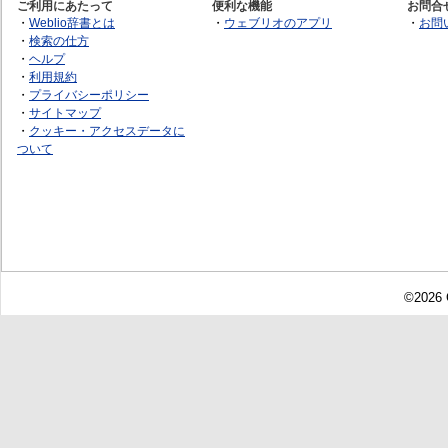
ご利用にあたって
便利な機能
お問合
・
Weblio辞書とは
・
ウェブリオのアプリ
・
お問
・
検索の仕方
・
ヘルプ
・
利用規約
・
プライバシーポリシー
・
サイトマップ
・
クッキー・アクセスデータに
ついて
©2026 