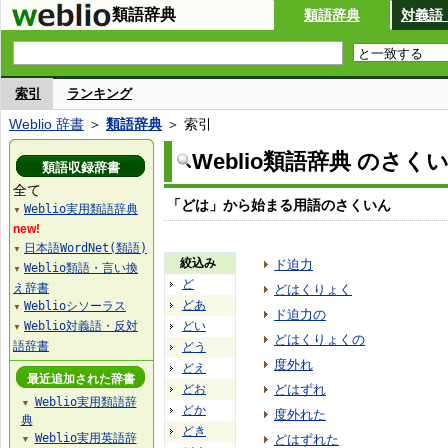
類語辞典
類語辞典
対義語
索引
ランキング
Weblio 辞書
＞
類語辞典
＞ 索引
Weblio類語辞典 のさく
類語収録辞書
全て
「どは」から始まる用語のさくいん
Weblio実用類語辞典
▼
new!
日本語WordNet(類語)
▼
絞込み
ド迫力
Weblio類語・言い換
▼
ど
え辞書
どはくりょく
どあ
Weblioシソーラス
▼
ド迫力の
Weblio対義語・反対
どい
▼
どはくりょくの
語辞書
どう
度外れ
どえ
最近追加された辞書
どお
どはずれ
Weblio実用類語辞
▼
どか
度外れた
典
どき
Weblio実用英語辞
どはずれた
▼