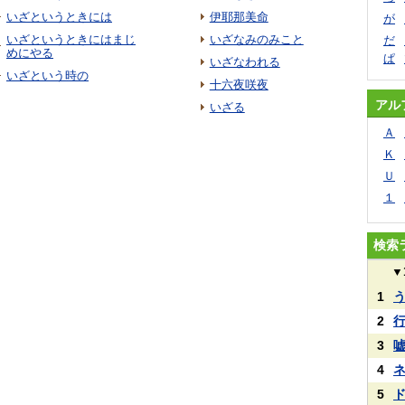
いざというときには
伊耶那美命
が
いざというときにはまじ
いざなみのみこと
だ
めにやる
ぱ
いざなわれる
いざという時の
十六夜咲夜
アル
いざる
Ａ
Ｋ
Ｕ
１
検索
▼
1
2
3
4
5