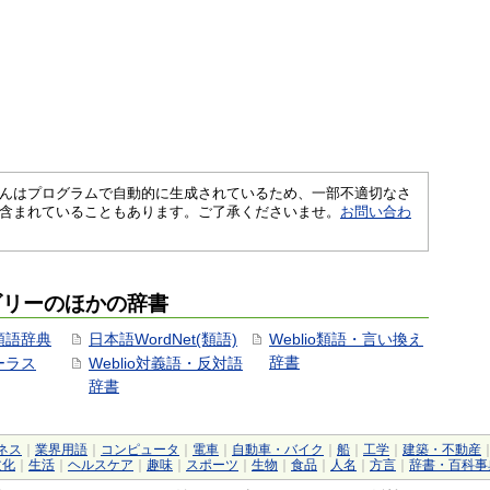
さくいんはプログラムで自動的に生成されているため、一部不適切なさ
含まれていることもあります。ご了承くださいませ。
お問い合わ
ゴリーのほかの辞書
用類語辞典
日本語WordNet(類語)
Weblio類語・言い換え
辞書
ソーラス
Weblio対義語・反対語
辞書
ネス
｜
業界用語
｜
コンピュータ
｜
電車
｜
自動車・バイク
｜
船
｜
工学
｜
建築・不動産
文化
｜
生活
｜
ヘルスケア
｜
趣味
｜
スポーツ
｜
生物
｜
食品
｜
人名
｜
方言
｜
辞書・百科事