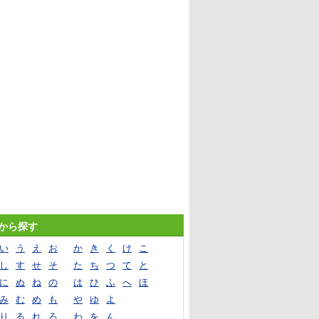
音から探す
い
う
え
お
か
き
く
け
こ
し
す
せ
そ
た
ち
つ
て
と
に
ぬ
ね
の
は
ひ
ふ
へ
ほ
み
む
め
も
や
ゆ
よ
り
る
れ
ろ
わ
を
ん