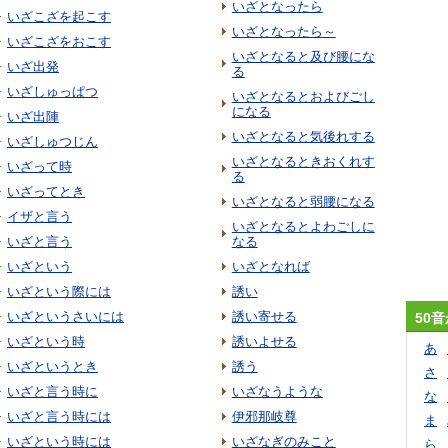
いざとなったら
いざこざを起こす
いざとなったら～
いざこざをおこす
いざとなると及び腰にな
いざ出発
る
いざしゅっぱつ
いざとなるとおよびごし
になる
いざ出陣
いざとなると気後れする
いざしゅつじん
いざとなるときおくれす
いざって時
る
いざってとき
いざとなると弱腰になる
イザと言う
いざとなるとよわごしに
いざと言う
なる
いざという
いざとなれば
いざという際には
誘い
いざというさいには
誘い寄せる
50
いざという時
誘いよせる
あ
いざというとき
誘う
さ
いざと言う時に
いざなうような
な
いざと言う時には
伊邪那岐尊
ま
いざという時には
いざなぎのみこと
ら