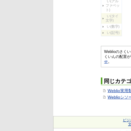
い(アル
ファベッ
ト)
い(タイ
文字)
い(数字)
い(記号)
Weblioの
くいんの配置が
せ
。
同じカテ
Weblio実
Weblioシ
ビジ