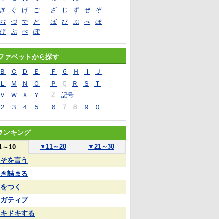
ぎ
ぐ
げ
ご
ざ
じ
ず
ぜ
ぞ
ぢ
づ
で
ど
ば
び
ぶ
べ
ぼ
ぴ
ぷ
ぺ
ぽ
ファベットから探す
Ｂ
Ｃ
Ｄ
Ｅ
Ｆ
Ｇ
Ｈ
Ｉ
Ｊ
Ｌ
Ｍ
Ｎ
Ｏ
Ｐ
Ｑ
Ｒ
Ｓ
Ｔ
Ｖ
Ｗ
Ｘ
Ｙ
Ｚ
記号
２
３
４
５
６
７
８
９
０
ランキング
▼
11～20
▼
21～30
1～10
うそを言う
行き詰まる
嘘をつく
ネガティブ
ドキドキする