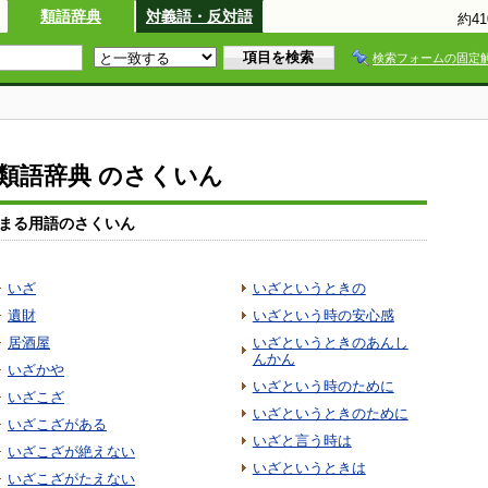
類語辞典
対義語・反対語
約4
検索フォームの固定
io類語辞典 のさくいん
まる用語のさくいん
いざ
いざというときの
遺財
いざという時の安心感
居酒屋
いざというときのあんし
んかん
いざかや
いざという時のために
いざこざ
いざというときのために
いざこざがある
いざと言う時は
いざこざが絶えない
いざというときは
いざこざがたえない