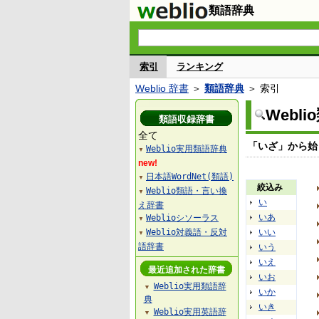
類語辞典
索引
ランキング
Weblio 辞書
＞
類語辞典
＞ 索引
Webl
類語収録辞書
全て
「いざ」から始
Weblio実用類語辞典
▼
new!
日本語WordNet(類語)
▼
絞込み
Weblio類語・言い換
▼
い
え辞書
いあ
Weblioシソーラス
▼
Weblio対義語・反対
いい
▼
語辞書
いう
いえ
最近追加された辞書
いお
Weblio実用類語辞
▼
いか
典
いき
Weblio実用英語辞
▼