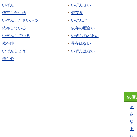
いぞん
いぞんせい
依存した生活
依存度
いぞんしたせいかつ
いぞんど
依存している
依存の度合い
いぞんしている
いぞんのどあい
依存症
異存はない
いぞんしょう
いぞんはない
依存心
50
あ
さ
な
ま
ら