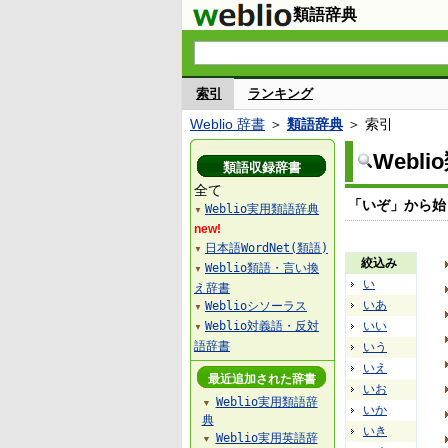
類語辞典
索引
ランキング
Weblio 辞書
＞
類語辞典
＞ 索引
Webl
類語収録辞書
全て
「いぞ」から始
Weblio実用類語辞典
▼
new!
日本語WordNet(類語)
▼
絞込み
Weblio類語・言い換
▼
い
え辞書
いあ
Weblioシソーラス
▼
Weblio対義語・反対
いい
▼
語辞書
いう
いえ
最近追加された辞書
いお
Weblio実用類語辞
▼
いか
典
いき
Weblio実用英語辞
▼