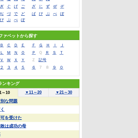
ぎ
ぐ
げ
ご
ざ
じ
ず
ぜ
ぞ
ぢ
づ
で
ど
ば
び
ぶ
べ
ぼ
ぴ
ぷ
ぺ
ぽ
ファベットから探す
Ｂ
Ｃ
Ｄ
Ｅ
Ｆ
Ｇ
Ｈ
Ｉ
Ｊ
Ｌ
Ｍ
Ｎ
Ｏ
Ｐ
Ｑ
Ｒ
Ｓ
Ｔ
Ｖ
Ｗ
Ｘ
Ｙ
Ｚ
記号
２
３
４
５
６
７
８
９
０
ランキング
▼
11～20
▼
21～30
1～10
特別な問題
驚く
許可を受けた
失敗は成功の母
郷