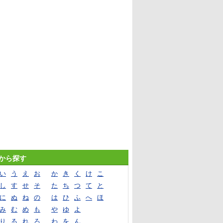
音から探す
い
う
え
お
か
き
く
け
こ
し
す
せ
そ
た
ち
つ
て
と
に
ぬ
ね
の
は
ひ
ふ
へ
ほ
み
む
め
も
や
ゆ
よ
り
る
れ
ろ
わ
を
ん