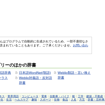
さくいんはプログラムで自動的に生成されているため、一部不適切なさ
含まれていることもあります。ご了承くださいませ。
お問い合わ
ゴリーのほかの辞書
用類語辞典
日本語WordNet(類語)
Weblio類語・言い換え
辞書
ソーラス
Weblio対義語・反対語
辞書
ネス
｜
業界用語
｜
コンピュータ
｜
電車
｜
自動車・バイク
｜
船
｜
工学
｜
建築・不動産
文化
｜
生活
｜
ヘルスケア
｜
趣味
｜
スポーツ
｜
生物
｜
食品
｜
人名
｜
方言
｜
辞書・百科事