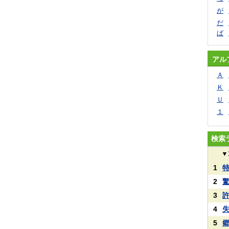
が
だ
ぱ
アル
Ａ
Ｋ
Ｕ
１
検索
▼
1
2
3
4
5