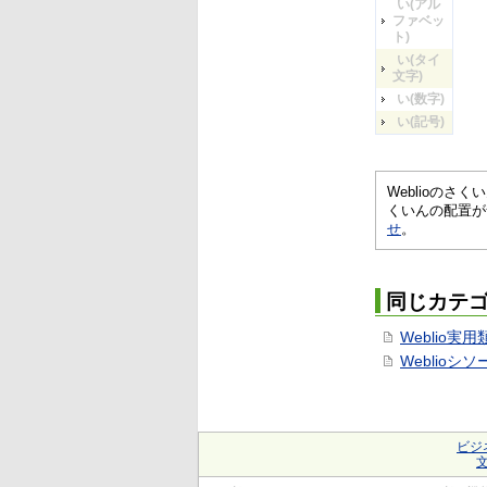
い(アル
ファベッ
ト)
い(タイ
文字)
い(数字)
い(記号)
Weblioの
くいんの配置が
せ
。
同じカテ
Weblio実
Weblioシ
ビジ