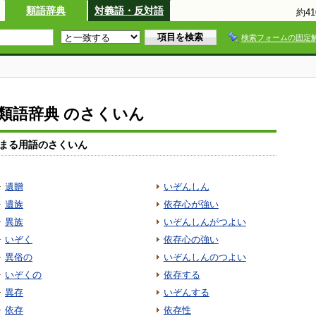
類語辞典
対義語・反対語
約4
検索フォームの固定
io類語辞典 のさくいん
まる用語のさくいん
遺贈
いぞんしん
遺族
依存心が強い
異族
いぞんしんがつよい
いぞく
依存心の強い
異俗の
いぞんしんのつよい
いぞくの
依存する
異存
いぞんする
依存
依存性