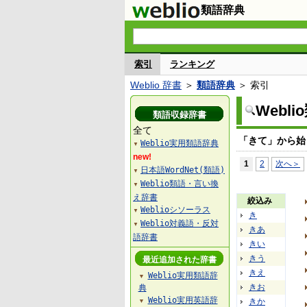
類語辞典
索引
ランキング
Weblio 辞書
＞
類語辞典
＞ 索引
Webl
類語収録辞書
全て
「きて」から始
Weblio実用類語辞典
▼
new!
1
2
次へ＞
日本語WordNet(類語)
▼
Weblio類語・言い換
▼
え辞書
絞込み
Weblioシソーラス
▼
き
Weblio対義語・反対
▼
きあ
語辞書
きい
きう
最近追加された辞書
きえ
Weblio実用類語辞
▼
きお
典
Weblio実用英語辞
きか
▼