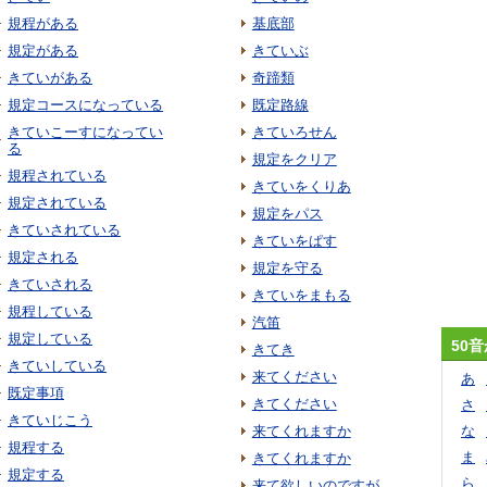
規程がある
基底部
規定がある
きていぶ
きていがある
奇蹄類
規定コースになっている
既定路線
きていこーすになってい
きていろせん
る
規定をクリア
規程されている
きていをくりあ
規定されている
規定をパス
きていされている
きていをぱす
規定される
規定を守る
きていされる
きていをまもる
規程している
汽笛
規定している
50
きてき
きていしている
来てください
あ
既定事項
きてください
さ
きていじこう
来てくれますか
な
規程する
ま
きてくれますか
規定する
ら
来て欲しいのですが