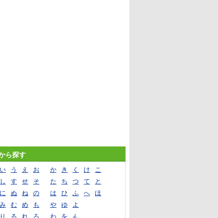
音から探す
い
う
え
お
か
き
く
け
こ
し
す
せ
そ
た
ち
つ
て
と
に
ぬ
ね
の
は
ひ
ふ
へ
ほ
み
む
め
も
や
ゆ
よ
り
る
れ
ろ
わ
を
ん