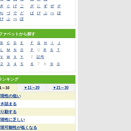
ぎ
ぐ
げ
ご
ざ
じ
ず
ぜ
ぞ
ぢ
づ
で
ど
ば
び
ぶ
べ
ぼ
ぴ
ぷ
ぺ
ぽ
ファベットから探す
Ｂ
Ｃ
Ｄ
Ｅ
Ｆ
Ｇ
Ｈ
Ｉ
Ｊ
Ｌ
Ｍ
Ｎ
Ｏ
Ｐ
Ｑ
Ｒ
Ｓ
Ｔ
Ｖ
Ｗ
Ｘ
Ｙ
Ｚ
記号
２
３
４
５
６
７
８
９
０
ランキング
▼
11～20
▼
21～30
1～10
実現性の低い
行き詰まる
割り勘する
実現性に乏しい
実現可能性が低くなる