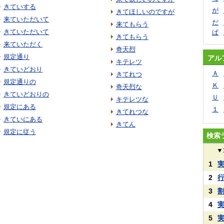
きていする
が
きてほしいのですが
来ていただいて
だ
来てもらう
きていただいて
ぱ
きてもらう
来ていただく
奇天烈
規定通り
アル
キテレツ
きていどおり
Ａ
きてれつ
規定通りの
Ｋ
奇天烈な
きていどおりの
Ｕ
キテレツな
規定にある
１
きてれつな
きていにある
きてん
規定に従う
検索
▼
1
2
3
4
5