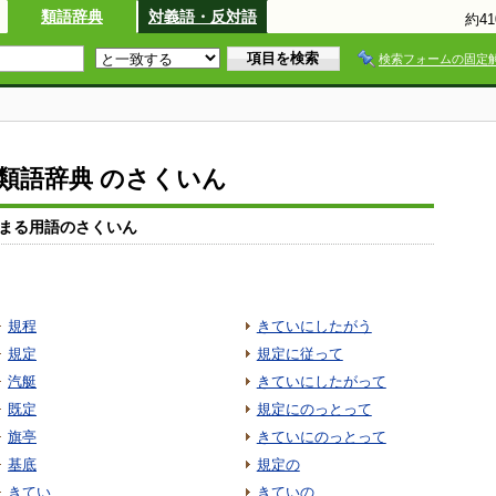
類語辞典
対義語・反対語
約4
検索フォームの固定
io類語辞典 のさくいん
まる用語のさくいん
規程
きていにしたがう
規定
規定に従って
汽艇
きていにしたがって
既定
規定にのっとって
旗亭
きていにのっとって
基底
規定の
きてい
きていの