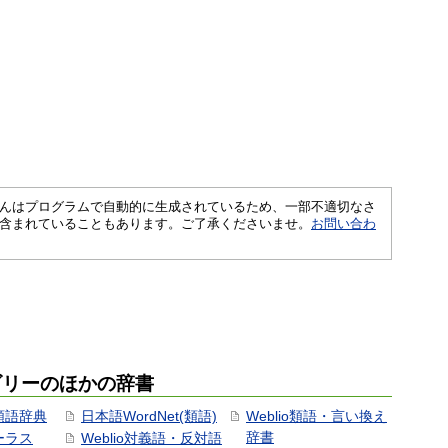
さくいんはプログラムで自動的に生成されているため、一部不適切なさ
含まれていることもあります。ご了承くださいませ。
お問い合わ
ゴリーのほかの辞書
用類語辞典
日本語WordNet(類語)
Weblio類語・言い換え
辞書
ソーラス
Weblio対義語・反対語