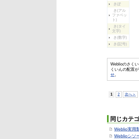
きぽ
き(アル
ファベッ
ト)
き(タイ
文字)
き(数字)
き(記号)
Weblioの
くいんの配置が
せ
。
1
2
次へ＞
同じカテ
Weblio実
Weblioシ