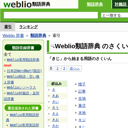
類語辞典
類語辞典
対義語
索引
ランキング
Weblio 辞書
＞
類語辞典
＞ 索引
Weblio類語辞典 のさく
類語収録辞書
全て
「きじ」から始まる用語のさくいん
Weblio実用類語辞典
▼
new!
1
2
3
次へ＞
日本語WordNet(類語)
▼
Weblio類語・言い換
▼
え辞書
絞込み
雉子
Weblioシソーラス
▼
き
記事
Weblio対義語・反対
▼
きあ
生地
語辞書
きい
棄児
きう
最近追加された辞書
木地
きえ
Weblio実用類語辞
▼
きお
キジ
典
Weblio実用英語辞
きか
▼
きじ