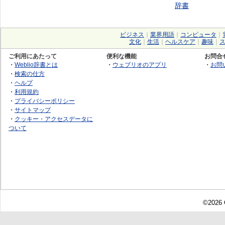
辞書
ビジネス
｜
業界用語
｜
コンピュータ
｜
文化
｜
生活
｜
ヘルスケア
｜
趣味
｜
ご利用にあたって
便利な機能
お問合
・
Weblio辞書とは
・
ウェブリオのアプリ
・
お問
・
検索の仕方
・
ヘルプ
・
利用規約
・
プライバシーポリシー
・
サイトマップ
・
クッキー・アクセスデータに
ついて
©2026 