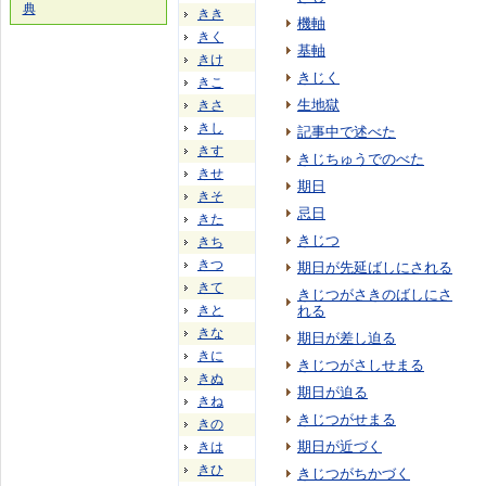
典
きき
機軸
きく
基軸
きけ
きじく
きこ
生地獄
きさ
きし
記事中で述べた
きす
きじちゅうでのべた
きせ
期日
きそ
忌日
きた
きじつ
きち
きつ
期日が先延ばしにされる
きて
きじつがさきのばしにさ
きと
れる
きな
期日が差し迫る
きに
きじつがさしせまる
きぬ
期日が迫る
きね
きじつがせまる
きの
期日が近づく
きは
きひ
きじつがちかづく