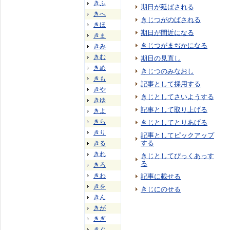
きふ
期日が延ばされる
きへ
きじつがのばされる
きほ
期日が間近になる
きま
きじつがまぢかになる
きみ
きむ
期日の見直し
きめ
きじつのみなおし
きも
記事として採用する
きや
きじとしてさいようする
きゆ
記事として取り上げる
きよ
きら
きじとしてとりあげる
きり
記事としてピックアップ
する
きる
きれ
きじとしてぴっくあっす
る
きろ
きわ
記事に載せる
きを
きじにのせる
きん
きが
きぎ
きぐ