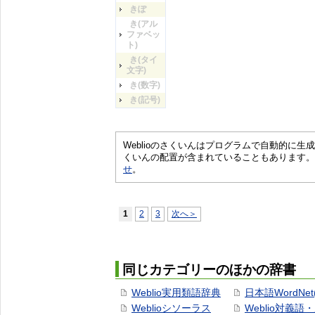
きぽ
き(アル
ファベッ
ト)
き(タイ
文字)
き(数字)
き(記号)
Weblioのさくいんはプログラムで自動的に
くいんの配置が含まれていることもあります。
せ
。
1
2
3
次へ＞
同じカテゴリーのほかの辞書
Weblio実用類語辞典
日本語WordNet
Weblioシソーラス
Weblio対義語