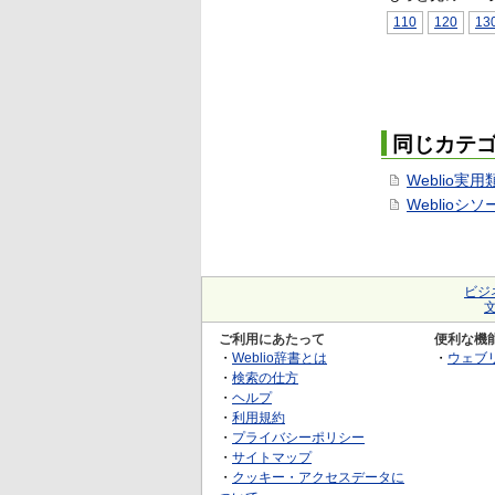
110
120
13
同じカテ
Weblio実
Weblioシ
ビジ
ご利用にあたって
便利な機
・
Weblio辞書とは
・
ウェブ
・
検索の仕方
・
ヘルプ
・
利用規約
・
プライバシーポリシー
・
サイトマップ
・
クッキー・アクセスデータに