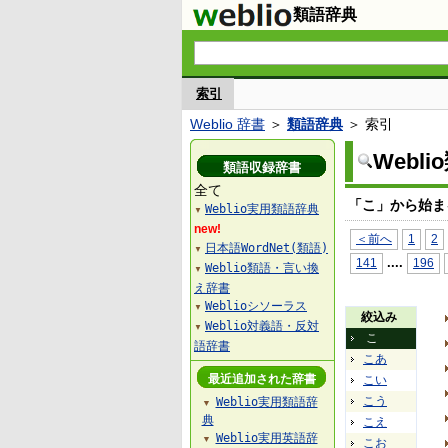
類語辞典
索引
Weblio 辞書
＞
類語辞典
＞ 索引
Webl
類語収録辞書
全て
「こ」から始ま
Weblio実用類語辞典
▼
new!
＜前へ
1
2
日本語WordNet(類語)
▼
...
.
141
196
Weblio類語・言い換
▼
え辞書
Weblioシソーラス
▼
絞込み
Weblio対義語・反対
▼
こ
語辞書
こあ
最近追加された辞書
こい
こう
Weblio実用類語辞
▼
典
こえ
Weblio実用英語辞
▼
こお