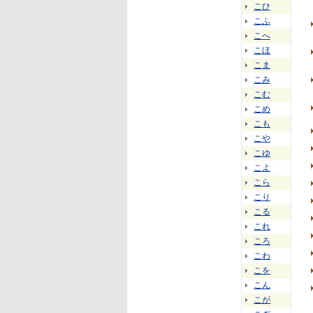
こひ
こふ
こへ
こほ
こま
こみ
こむ
こめ
こも
こや
こゆ
こよ
こら
こり
こる
これ
ころ
こわ
こを
こん
こが