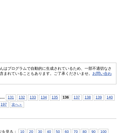
さくいんはプログラムで自動的に生成されているため、一部不適切なさ
含まれていることもあります。ご了承くださいませ。
お問い合わ
...
.
131
132
133
134
135
136
137
138
139
140
197
次へ＞
ジを見る：
10
20
30
40
50
60
70
80
90
100