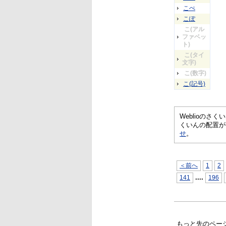
こぺ
こぽ
こ(アル
ファベッ
ト)
こ(タイ
文字)
こ(数字)
こ(記号)
Weblioの
くいんの配置が
せ
。
＜前へ
1
2
...
.
141
196
もっと先のペー