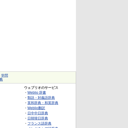
｜
学問
典
ウェブリオのサービス
・
Weblio 辞書
・
類語・対義語辞典
・
英和辞典・和英辞典
・
Weblio翻訳
・
日中中日辞典
・
日韓韓日辞典
・
フランス語辞典