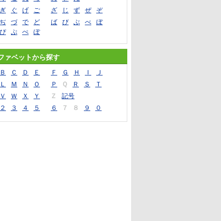
ぎ
ぐ
げ
ご
ざ
じ
ず
ぜ
ぞ
ぢ
づ
で
ど
ば
び
ぶ
べ
ぼ
ぴ
ぷ
ぺ
ぽ
ファベットから探す
Ｂ
Ｃ
Ｄ
Ｅ
Ｆ
Ｇ
Ｈ
Ｉ
Ｊ
Ｌ
Ｍ
Ｎ
Ｏ
Ｐ
Ｑ
Ｒ
Ｓ
Ｔ
Ｖ
Ｗ
Ｘ
Ｙ
Ｚ
記号
２
３
４
５
６
７
８
９
０