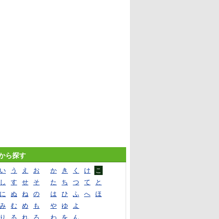
音から探す
い
う
え
お
か
き
く
け
こ
し
す
せ
そ
た
ち
つ
て
と
に
ぬ
ね
の
は
ひ
ふ
へ
ほ
み
む
め
も
や
ゆ
よ
り
る
れ
ろ
わ
を
ん