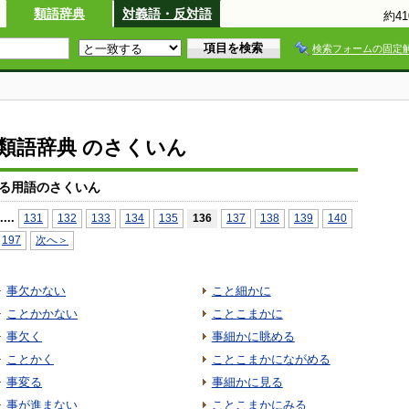
類語辞典
対義語・反対語
約4
検索フォームの固定
io類語辞典 のさくいん
る用語のさくいん
...
.
131
132
133
134
135
136
137
138
139
140
197
次へ＞
事欠かない
こと細かに
ことかかない
ことこまかに
事欠く
事細かに眺める
ことかく
ことこまかにながめる
事変る
事細かに見る
事が進まない
ことこまかにみる