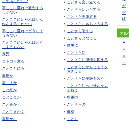
らめるしかない
ことさら言い立てる
が
事ここに至れば観念する
ことさらいいたてる
しかない
だ
ことさら主張する
ぱ
ことここにいたればかん
ねんするしかない
ことさらしゅちょうする
事ここに至ればどうしよ
ことさら唱える
アル
うもない
ことさらとなえる
Ａ
ことここにいたればどう
殊更に
しようもない
Ｋ
ことさらに
異異
Ｕ
ことさらに感情を抑える
コトコト煮る
１
ことさらにかんじょうを
ことことにる
おさえる
事細か
ことさらに平静を装う
事こまか
ことさらにへいせいをよ
こと細か
そおう
ことこまか
殊更の
こと細かく
ことさらの
ことこまかく
事様
事細かに
ことし