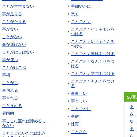
ことがすすまない
事細やかに
事が足りる
悉く
ことがたりる
ことごとく
事がない
ことごとくイチャモンを
つける
ことがない
ことごとくいちゃもんを
事が運ばない
つける
ことがはこばない
ことごとく難癖をつける
事が運ぶ
ことごとくなんくせをつ
ける
ことがはこぶ
ことごとく文句をつける
事柄
ことごとくもんくをつけ
ことがら
る
事切れる
事事しい
50
事きれる
事々しい
こときれる
あ
ことごとに
異国的
さ
事解
事ここに至れば諦めるし
な
殊更
かない
ま
ことさら
ことここにいたればあき
ら