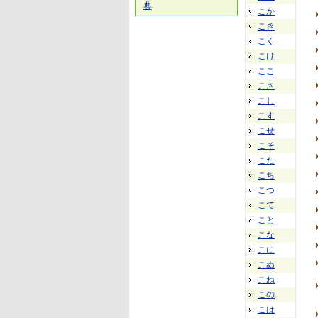
典
こか
こき
こく
こけ
ここ
こさ
こし
こす
こせ
こそ
こた
こち
こつ
こて
こと
こな
こに
こぬ
こね
この
こは