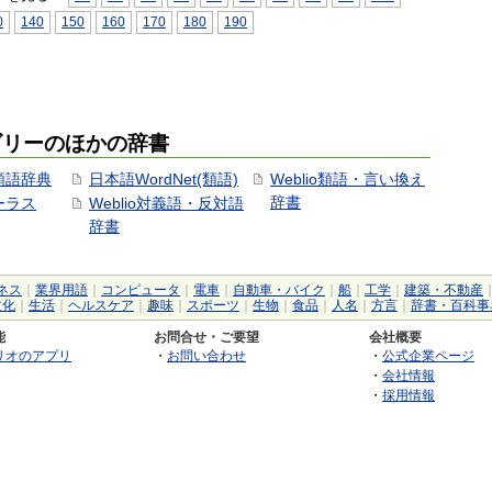
0
140
150
160
170
180
190
ゴリーのほかの辞書
用類語辞典
日本語WordNet(類語)
Weblio類語・言い換え
辞書
ソーラス
Weblio対義語・反対語
辞書
ネス
｜
業界用語
｜
コンピュータ
｜
電車
｜
自動車・バイク
｜
船
｜
工学
｜
建築・不動産
文化
｜
生活
｜
ヘルスケア
｜
趣味
｜
スポーツ
｜
生物
｜
食品
｜
人名
｜
方言
｜
辞書・百科事
能
お問合せ・ご要望
会社概要
リオのアプリ
・
お問い合わせ
・
公式企業ページ
・
会社情報
・
採用情報