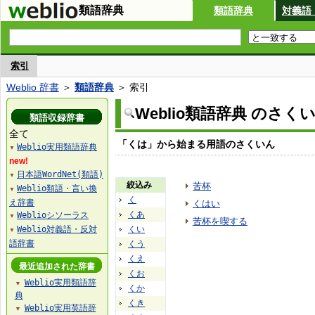
類語辞典
類語辞典
対義語
索引
Weblio 辞書
＞
類語辞典
＞ 索引
Weblio類語辞典 のさく
類語収録辞書
全て
「くは」から始まる用語のさくいん
Weblio実用類語辞典
▼
new!
日本語WordNet(類語)
▼
絞込み
苦杯
Weblio類語・言い換
▼
く
え辞書
くはい
くあ
Weblioシソーラス
▼
苦杯を喫する
Weblio対義語・反対
くい
▼
語辞書
くう
くえ
最近追加された辞書
くお
Weblio実用類語辞
▼
くか
典
くき
Weblio実用英語辞
▼