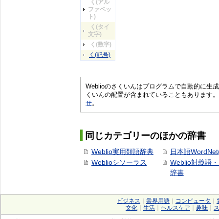
く(アル
ファベッ
ト)
く(タイ
文字)
く(数字)
く(記号)
Weblioのさくいんはプログラムで自動的に
くいんの配置が含まれていることもあります。
せ
。
同じカテゴリーのほかの辞書
Weblio実用類語辞典
日本語WordNet
Weblioシソーラス
Weblio対義語
辞書
ビジネス
｜
業界用語
｜
コンピュータ
｜
文化
｜
生活
｜
ヘルスケア
｜
趣味
｜