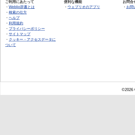
ご利用にあたって
便利な機能
お問合
・
Weblio辞書とは
・
ウェブリオのアプリ
・
お問
・
検索の仕方
・
ヘルプ
・
利用規約
・
プライバシーポリシー
・
サイトマップ
・
クッキー・アクセスデータに
ついて
©2026 