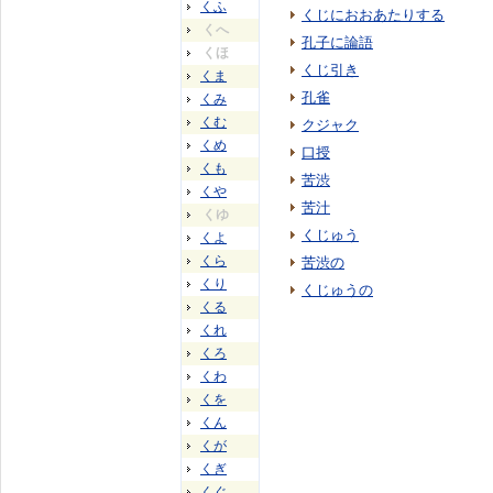
くふ
くじにおおあたりする
くへ
孔子に論語
くほ
くじ引き
くま
孔雀
くみ
くむ
クジャク
くめ
口授
くも
苦渋
くや
苦汁
くゆ
くじゅう
くよ
くら
苦渋の
くり
くじゅうの
くる
くれ
くろ
くわ
くを
くん
くが
くぎ
くぐ