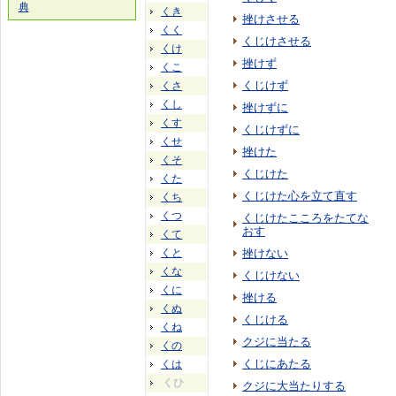
典
くき
挫けさせる
くく
くじけさせる
くけ
挫けず
くこ
くじけず
くさ
くし
挫けずに
くす
くじけずに
くせ
挫けた
くそ
くじけた
くた
くじけた心を立て直す
くち
くつ
くじけたこころをたてな
おす
くて
くと
挫けない
くな
くじけない
くに
挫ける
くぬ
くじける
くね
クジに当たる
くの
くじにあたる
くは
くひ
クジに大当たりする