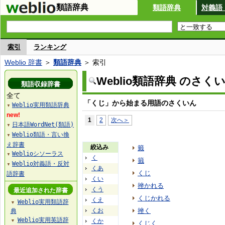
類語辞典
類語辞典
対義語
索引
ランキング
Weblio 辞書
＞
類語辞典
＞ 索引
Weblio類語辞典 のさく
類語収録辞書
全て
「くじ」から始まる用語のさくいん
Weblio実用類語辞典
▼
new!
1
2
次へ＞
日本語WordNet(類語)
▼
Weblio類語・言い換
▼
え辞書
絞込み
籤
Weblioシソーラス
▼
く
籖
Weblio対義語・反対
▼
くあ
くじ
語辞書
くい
挫かれる
くう
最近追加された辞書
くじかれる
くえ
Weblio実用類語辞
▼
くお
挫く
典
Weblio実用英語辞
くか
▼
くじく