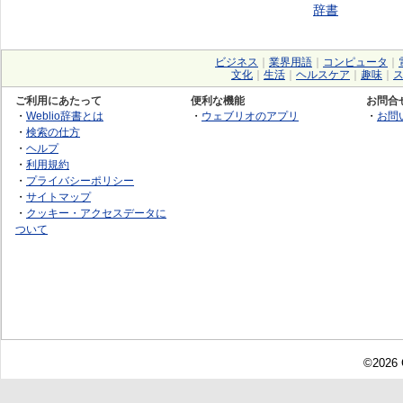
辞書
ビジネス
｜
業界用語
｜
コンピュータ
｜
文化
｜
生活
｜
ヘルスケア
｜
趣味
｜
ご利用にあたって
便利な機能
お問合
・
Weblio辞書とは
・
ウェブリオのアプリ
・
お問
・
検索の仕方
・
ヘルプ
・
利用規約
・
プライバシーポリシー
・
サイトマップ
・
クッキー・アクセスデータに
ついて
©2026 