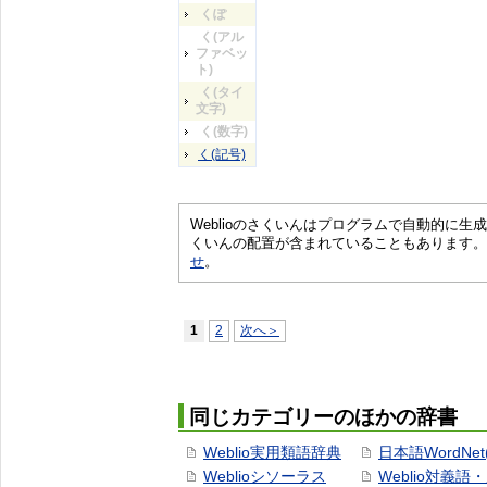
くぽ
く(アル
ファベッ
ト)
く(タイ
文字)
く(数字)
く(記号)
Weblioのさくいんはプログラムで自動的に
くいんの配置が含まれていることもあります。
せ
。
1
2
次へ＞
同じカテゴリーのほかの辞書
Weblio実用類語辞典
日本語WordNet
Weblioシソーラス
Weblio対義語