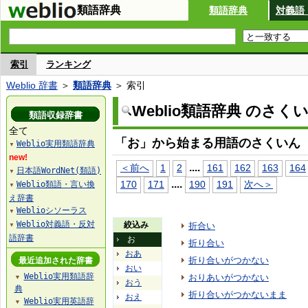
類語辞典
類語辞典
対義語
索引
ランキング
Weblio 辞書
＞
類語辞典
＞ 索引
Weblio類語辞典 のさく
類語収録辞書
全て
「お」から始まる用語のさくいん
Weblio実用類語辞典
▼
new!
...
.
＜前へ
1
2
161
162
163
164
日本語WordNet(類語)
▼
...
.
170
171
190
191
次へ＞
Weblio類語・言い換
▼
え辞書
Weblioシソーラス
▼
Weblio対義語・反対
絞込み
折合い
▼
語辞書
お
折り合い
おあ
折り合いがつかない
最近追加された辞書
おい
Weblio実用類語辞
おりあいがつかない
▼
おう
典
折り合いがつかないまま
おえ
Weblio実用英語辞
▼