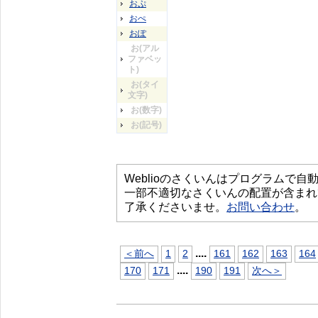
おぷ
おぺ
おぽ
お(アル
ファベッ
ト)
お(タイ
文字)
お(数字)
お(記号)
Weblioのさくいんはプログラムで
一部不適切なさくいんの配置が含まれ
了承くださいませ。
お問い合わせ
。
...
.
＜前へ
1
2
161
162
163
164
...
.
170
171
190
191
次へ＞