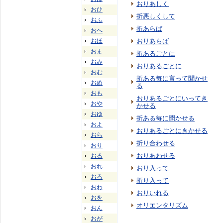
おりあしく
おひ
折悪しくして
おふ
折あらば
おへ
おほ
おりあらば
おま
折あるごとに
おみ
おりあるごとに
おむ
折ある毎に言って聞かせ
おめ
る
おも
おりあるごとにいってき
おや
かせる
おゆ
折ある毎に聞かせる
およ
おりあるごとにきかせる
おら
折り合わせる
おり
おりあわせる
おる
おれ
おり入って
おろ
折り入って
おわ
おりいれる
おを
オリエンタリズム
おん
おが