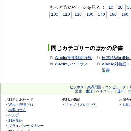
もっと先のページを見る：
10
20
3
100
110
120
130
140
150
160
同じカテゴリーのほかの辞書
Weblio実用類語辞典
日本語WordNet
Weblioシソーラス
Weblio対義語
辞書
ビジネス
｜
業界用語
｜
コンピュータ
｜
文化
｜
生活
｜
ヘルスケア
｜
趣味
｜
ご利用にあたって
便利な機能
お問合
・
Weblio辞書とは
・
ウェブリオのアプリ
・
お問
・
検索の仕方
・
ヘルプ
・
利用規約
・
プライバシーポリシー
・
サイトマップ