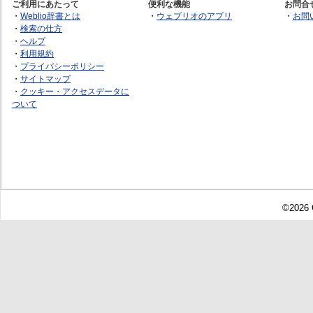
ご利用にあたって
便利な機能
お問合
・
Weblio辞書とは
・
ウェブリオのアプリ
・
お問
・
検索の仕方
・
ヘルプ
・
利用規約
・
プライバシーポリシー
・
サイトマップ
・
クッキー・アクセスデータに
ついて
©2026 