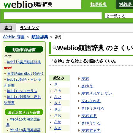
類語辞典
類語辞典
対義語
索引
ランキング
Weblio 辞書
＞
類語辞典
＞ 索引
Weblio類語辞典 のさく
類語収録辞書
全て
「さゆ」から始まる用語のさくいん
Weblio実用類語辞典
▼
new!
日本語WordNet(類語)
▼
絞込み
左右
Weblio類語・言い換
▼
さ
え辞書
さゆう
さあ
Weblioシソーラス
▼
左右されていない
Weblio対義語・反対
さい
▼
左右される
語辞書
さう
さゆうされる
さえ
最近追加された辞書
さお
左右する
Weblio実用類語辞
▼
さか
さゆうする
典
さき
Weblio実用英語辞
左右する力
▼