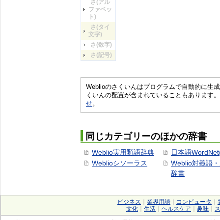
さ(アル
ファベッ
ト)
さ(タイ
文字)
さ(数字)
さ(記号)
Weblioのさくいんはプログラムで自動的に
くいんの配置が含まれていることもあります。
せ
。
同じカテゴリーのほかの辞書
Weblio実用類語辞典
日本語WordNet
Weblioシソーラス
Weblio対義語
辞書
ビジネス
｜
業界用語
｜
コンピュータ
｜
文化
｜
生活
｜
ヘルスケア
｜
趣味
｜