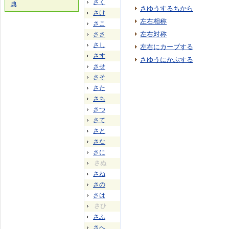
さく
典
さゆうするちから
さけ
左右相称
さこ
左右対称
ささ
さし
左右にカーブする
さす
さゆうにかぶする
させ
さそ
さた
さち
さつ
さて
さと
さな
さに
さぬ
さね
さの
さは
さひ
さふ
さへ