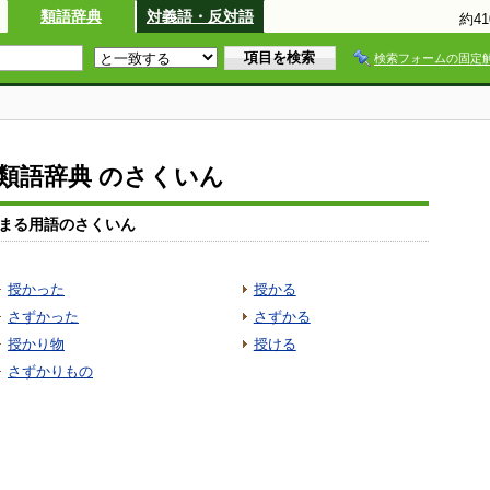
類語辞典
対義語・反対語
約4
検索フォームの固定
io類語辞典 のさくいん
まる用語のさくいん
授かった
授かる
さずかった
さずかる
授かり物
授ける
さずかりもの