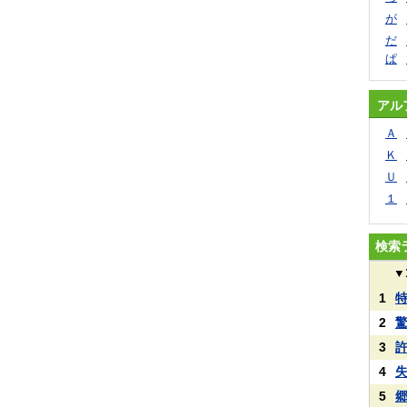
が
だ
ぱ
アル
Ａ
Ｋ
Ｕ
１
検索
▼
1
2
3
4
5