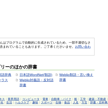
さくいんはプログラムで自動的に生成されているため、一部不適切なさ
含まれていることもあります。ご了承くださいませ。
お問い合わ
ゴリーのほかの辞書
用類語辞典
日本語WordNet(類語)
Weblio類語・言い換え
辞書
ソーラス
Weblio対義語・反対語
辞書
ネス
｜
業界用語
｜
コンピュータ
｜
電車
｜
自動車・バイク
｜
船
｜
工学
｜
建築・不動産
文化
｜
生活
｜
ヘルスケア
｜
趣味
｜
スポーツ
｜
生物
｜
食品
｜
人名
｜
方言
｜
辞書・百科事