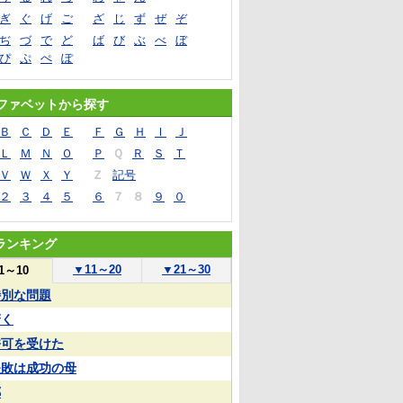
ぎ
ぐ
げ
ご
ざ
じ
ず
ぜ
ぞ
ぢ
づ
で
ど
ば
び
ぶ
べ
ぼ
ぴ
ぷ
ぺ
ぽ
ファベットから探す
Ｂ
Ｃ
Ｄ
Ｅ
Ｆ
Ｇ
Ｈ
Ｉ
Ｊ
Ｌ
Ｍ
Ｎ
Ｏ
Ｐ
Ｑ
Ｒ
Ｓ
Ｔ
Ｖ
Ｗ
Ｘ
Ｙ
Ｚ
記号
２
３
４
５
６
７
８
９
０
ランキング
▼
11～20
▼
21～30
1～10
特別な問題
驚く
許可を受けた
失敗は成功の母
郷