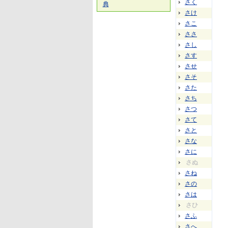
さく
典
さけ
さこ
ささ
さし
さす
させ
さそ
さた
さち
さつ
さて
さと
さな
さに
さぬ
さね
さの
さは
さひ
さふ
さへ