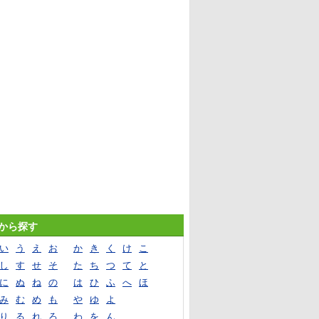
音から探す
い
う
え
お
か
き
く
け
こ
し
す
せ
そ
た
ち
つ
て
と
に
ぬ
ね
の
は
ひ
ふ
へ
ほ
み
む
め
も
や
ゆ
よ
り
る
れ
ろ
わ
を
ん