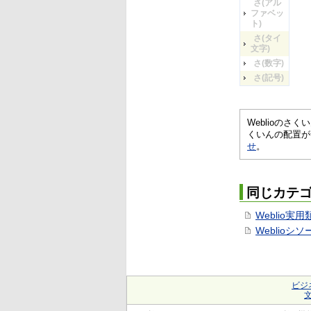
さ(アル
ファベッ
ト)
さ(タイ
文字)
さ(数字)
さ(記号)
Weblioの
くいんの配置が
せ
。
同じカテ
Weblio実
Weblioシ
ビジ