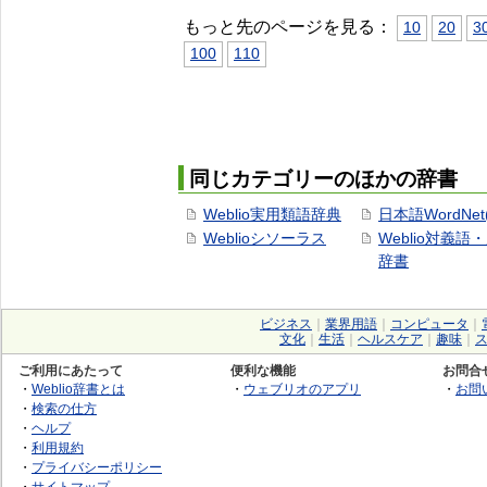
もっと先のページを見る：
10
20
3
100
110
同じカテゴリーのほかの辞書
Weblio実用類語辞典
日本語WordNet
Weblioシソーラス
Weblio対義語
辞書
ビジネス
｜
業界用語
｜
コンピュータ
｜
文化
｜
生活
｜
ヘルスケア
｜
趣味
｜
ご利用にあたって
便利な機能
お問合
・
Weblio辞書とは
・
ウェブリオのアプリ
・
お問
・
検索の仕方
・
ヘルプ
・
利用規約
・
プライバシーポリシー
・
サイトマップ