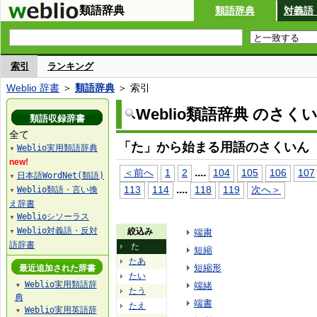
類語辞典
類語辞典
対義語
索引
ランキング
Weblio 辞書
＞
類語辞典
＞ 索引
Weblio類語辞典 のさく
類語収録辞書
全て
「た」から始まる用語のさくいん
Weblio実用類語辞典
▼
new!
...
.
＜前へ
1
2
104
105
106
107
日本語WordNet(類語)
▼
...
.
113
114
118
119
次へ＞
Weblio類語・言い換
▼
え辞書
Weblioシソーラス
▼
Weblio対義語・反対
絞込み
端粛
▼
語辞書
た
短縮
たあ
短縮形
最近追加された辞書
たい
Weblio実用類語辞
端緒
▼
たう
典
端書
たえ
Weblio実用英語辞
▼