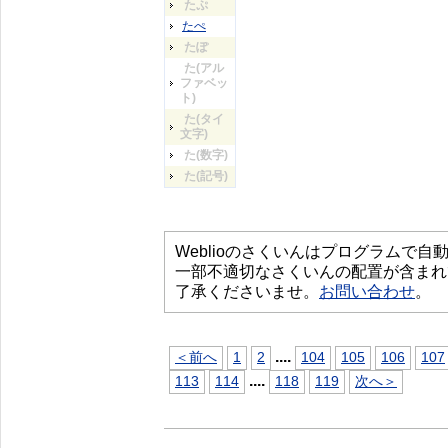
たぷ
たぺ
たぽ
た(アル
ファベッ
ト)
た(タイ
文字)
た(数字)
た(記号)
Weblioのさくいんはプログラムで
一部不適切なさくいんの配置が含まれ
了承くださいませ。
お問い合わせ
。
...
.
＜前へ
1
2
104
105
106
107
...
.
113
114
118
119
次へ＞