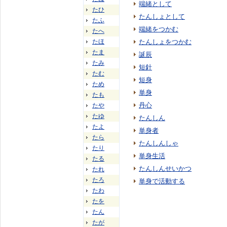
端緒として
たひ
たんしょとして
たふ
端緒をつかむ
たへ
たほ
たんしょをつかむ
たま
誕辰
たみ
短針
たむ
短身
ため
単身
たも
丹心
たや
たゆ
たんしん
たよ
単身者
たら
たんしんしゃ
たり
単身生活
たる
たんしんせいかつ
たれ
たろ
単身で活動する
たわ
たを
たん
たが