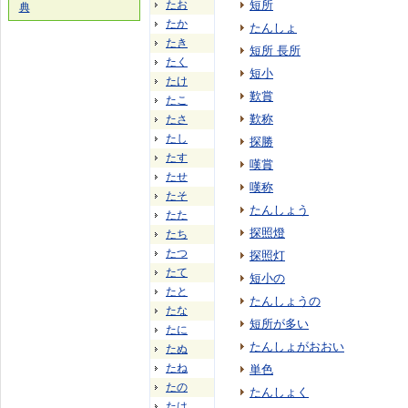
たお
短所
典
たか
たんしょ
たき
短所 長所
たく
短小
たけ
歎賞
たこ
歎称
たさ
たし
探勝
たす
嘆賞
たせ
嘆称
たそ
たんしょう
たた
探照燈
たち
たつ
探照灯
たて
短小の
たと
たんしょうの
たな
短所が多い
たに
たんしょがおおい
たぬ
たね
単色
たの
たんしょく
たは