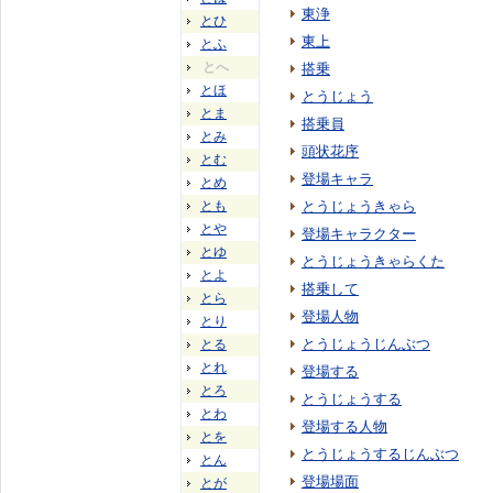
東浄
とひ
東上
とふ
とへ
搭乗
とほ
とうじょう
とま
搭乗員
とみ
頭状花序
とむ
登場キャラ
とめ
とも
とうじょうきゃら
とや
登場キャラクター
とゆ
とうじょうきゃらくた
とよ
搭乗して
とら
登場人物
とり
とうじょうじんぶつ
とる
とれ
登場する
とろ
とうじょうする
とわ
登場する人物
とを
とうじょうするじんぶつ
とん
登場場面
とが