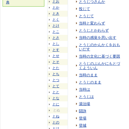
とお
とうじつさんか
典
とか
投じて
とき
とうじて
とく
当時と変わらず
とけ
とうじとかわらず
とこ
当時の感覚を思い出す
とさ
とし
とうじのかんかくをおも
いだす
とす
とせ
当時の文化に基づく要因
とそ
とうじのぶんかにもとづ
くよういん
とた
とち
当時のまま
とつ
とうじのまま
とて
当時は
とと
とうじは
とな
湯治場
とに
とぬ
闘諍
とね
登場
との
登城
とは