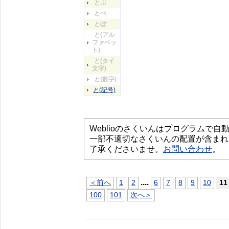
とぷ
とぺ
とぽ
と(アル
ファベッ
ト)
と(タイ
文字)
と(数字)
と(記号)
Weblioのさくいんはプログラムで
一部不適切なさくいんの配置が含まれ
了承くださいませ。
お問い合わせ
。
...
.
＜前へ
1
2
6
7
8
9
10
11
100
101
次へ＞