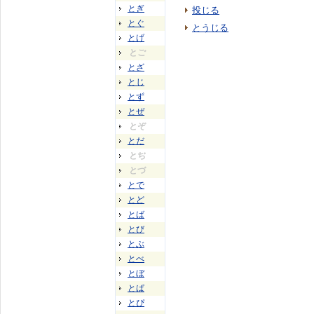
とぎ
投じる
とぐ
とうじる
とげ
とご
とざ
とじ
とず
とぜ
とぞ
とだ
とぢ
とづ
とで
とど
とば
とび
とぶ
とべ
とぼ
とぱ
とぴ