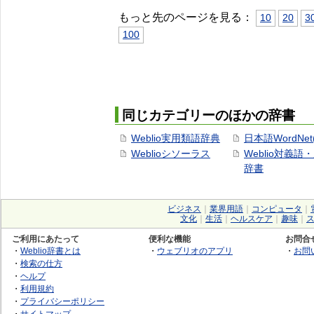
もっと先のページを見る：
10
20
3
100
同じカテゴリーのほかの辞書
Weblio実用類語辞典
日本語WordNet
Weblioシソーラス
Weblio対義語
辞書
ビジネス
｜
業界用語
｜
コンピュータ
｜
文化
｜
生活
｜
ヘルスケア
｜
趣味
｜
ご利用にあたって
便利な機能
お問合
・
Weblio辞書とは
・
ウェブリオのアプリ
・
お問
・
検索の仕方
・
ヘルプ
・
利用規約
・
プライバシーポリシー
・
サイトマップ