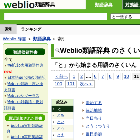
類語辞典
類語辞典
対義語
索引
ランキング
Weblio 辞書
＞
類語辞典
＞ 索引
Weblio類語辞典 のさく
類語収録辞書
全て
「と」から始まる用語のさくいん
Weblio実用類語辞典
▼
new!
...
.
＜前へ
1
2
6
7
8
9
10
11
日本語WordNet(類語)
▼
100
101
次へ＞
Weblio類語・言い換
▼
え辞書
Weblioシソーラス
▼
Weblio対義語・反対
絞込み
湯治する
▼
語辞書
と
統治地域
とあ
当日売り
最近追加された辞書
とい
Weblio実用類語辞
とうじつうり
▼
とう
典
当日参加
とえ
Weblio実用英語辞
▼