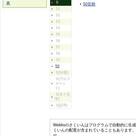
5
典
50音順
51
52
53
54
55
56
57
58
59
50
5(50音)
5(アルフ
ァベッ
ト)
5(タイ文
字)
5(記号)
Weblioのさくいんはプログラムで自動的に
くいんの配置が含まれていることもあります。
せ
。