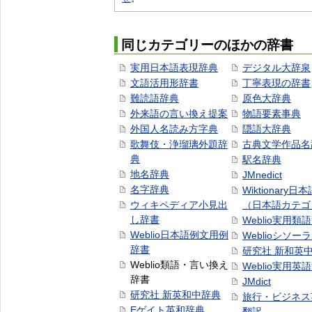
同じカテゴリーのほかの辞書
実用日本語表現辞典
デジタル大辞泉
文語活用形辞書
丁寧表現の辞書
難読語辞典
原色大辞典
外来語の言い換え提案
物語要素事典
外国人名読み方字典
隠語大辞典
歌舞伎・浄瑠璃外題辞
古典文学作品名
典
駅名辞典
地名辞典
JMnedict
名字辞典
Wiktionary日
ウィキペディア小見出
（日本語カテゴ
し辞書
Weblio実用類
Weblio日本語例文用例
Weblioシソー
辞書
研究社 新和英
Weblio類語・言い換え
Weblio実用英
辞書
JMdict
研究社 新英和中辞典
旅行・ビジネス
Eゲイト英和辞典
翻訳