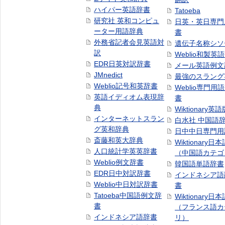
ハイパー英語辞書
Tatoeba
研究社 英和コンピュ
日英・英日専門
ーター用語辞典
書
外務省記者会見英語対
遺伝子名称シソ
訳
Weblio和製英
EDR日英対訳辞書
メール英語例文
JMnedict
最強のスラング
Weblio記号和英辞書
Weblio専門用
英語イディオム表現辞
書
典
Wiktionary英語
インターネットスラン
白水社 中国語
グ英和辞典
日中中日専門用
斎藤和英大辞典
Wiktionary日
人口統計学英英辞書
（中国語カテゴ
Weblio例文辞書
韓国語単語辞書
EDR日中対訳辞書
インドネシア語
Weblio中日対訳辞書
書
Tatoeba中国語例文辞
Wiktionary日
書
（フランス語カ
インドネシア語辞書
リ）