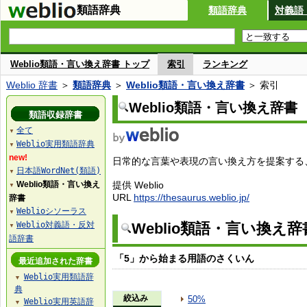
類語辞典
類語辞典
対義語
Weblio類語・言い換え辞書 トップ
索引
ランキング
Weblio 辞書
＞
類語辞典
＞
Weblio類語・言い換え辞書
＞ 索引
Weblio類語・言い換え辞書
類語収録辞書
全て
▼
Weblio実用類語辞典
▼
new!
日常的な言葉や表現の言い換え方を提案する、W
日本語WordNet(類語)
▼
Weblio類語・言い換え
提供 Weblio
▼
URL
https://thesaurus.weblio.jp/
辞書
Weblioシソーラス
▼
Weblio対義語・反対
Weblio類語・言い換え
▼
語辞書
「5」から始まる用語のさくいん
最近追加された辞書
Weblio実用類語辞
▼
典
絞込み
50%
Weblio実用英語辞
▼