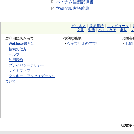
ベトナム語翻訳辞書
学研全訳古語辞典
ビジネス
｜
業界用語
｜
コンピュータ
｜
文化
｜
生活
｜
ヘルスケア
｜
趣味
｜
ご利用にあたって
便利な機能
お問合
・
Weblio辞書とは
・
ウェブリオのアプリ
・
お問
・
検索の仕方
・
ヘルプ
・
利用規約
・
プライバシーポリシー
・
サイトマップ
・
クッキー・アクセスデータに
ついて
©2026 