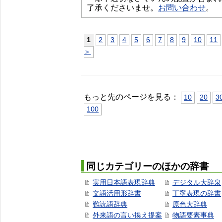
了承くださいませ。
お問い合わせ
。
1
2
3
4
5
6
7
8
9
10
11
＞
もっと先のページを見る：
10
20
3
100
同じカテゴリーのほかの辞書
実用日本語表現辞典
デジタル大辞泉
文語活用形辞書
丁寧表現の辞書
難読語辞典
原色大辞典
外来語の言い換え提案
物語要素事典