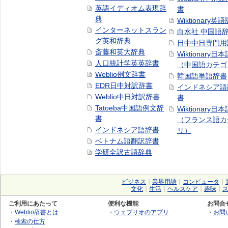
英語イディオム表現辞
書
典
Wiktionary英語
インターネットスラン
白水社 中国語
グ英和辞典
日中中日専門用
斎藤和英大辞典
Wiktionary日
人口統計学英英辞書
（中国語カテゴ
Weblio例文辞書
韓国語単語辞書
EDR日中対訳辞書
インドネシア語
Weblio中日対訳辞書
書
Tatoeba中国語例文辞
Wiktionary日
書
（フランス語カ
インドネシア語辞書
リ）
ベトナム語翻訳辞書
学研全訳古語辞典
ビジネス
｜
業界用語
｜
コンピュータ
｜
文化
｜
生活
｜
ヘルスケア
｜
趣味
｜
ご利用にあたって
便利な機能
お問合
・
Weblio辞書とは
・
ウェブリオのアプリ
・
お問
・
検索の仕方