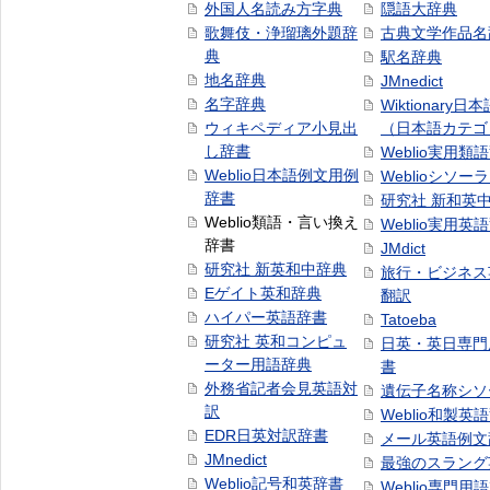
外国人名読み方字典
隠語大辞典
歌舞伎・浄瑠璃外題辞
古典文学作品名
典
駅名辞典
地名辞典
JMnedict
名字辞典
Wiktionary日
ウィキペディア小見出
（日本語カテゴ
し辞書
Weblio実用類
Weblio日本語例文用例
Weblioシソー
辞書
研究社 新和英
Weblio類語・言い換え
Weblio実用英
辞書
JMdict
研究社 新英和中辞典
旅行・ビジネス
Eゲイト英和辞典
翻訳
ハイパー英語辞書
Tatoeba
研究社 英和コンピュ
日英・英日専門
ーター用語辞典
書
外務省記者会見英語対
遺伝子名称シソ
訳
Weblio和製英
EDR日英対訳辞書
メール英語例文
JMnedict
最強のスラング
Weblio記号和英辞書
Weblio専門用