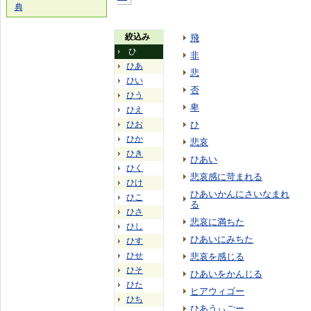
典
絞込み
飛
ひ
非
ひあ
悲
ひい
否
ひう
卑
ひえ
ひお
ひ
ひか
悲哀
ひき
ひあい
ひく
悲哀感に苛まれる
ひけ
ひあいかんにさいなまれ
ひこ
る
ひさ
悲哀に満ちた
ひし
ひあいにみちた
ひす
ひせ
悲哀を感じる
ひそ
ひあいをかんじる
ひた
ヒアウィゴー
ひち
ひあうぃごー