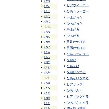
ひつ
ヒアウィーゴー
ひて
ひと
ひあうぃーごー
ひな
干上がった
ひに
ひあがった
ひぬ
干上がる
ひね
ひあがる
ひの
日足が伸びる
ひは
ひひ
日脚が伸びる
ひふ
ひあしがのびる
ひへ
火遊び
ひほ
ひあそび
ひま
火遊びをする
ひみ
ひむ
ひあそびをする
ひめ
ヒアリング
ひも
ひありんぐ
ひや
ヒアリングする
ひゆ
ひありんぐする
ひよ
ひら
聞き取り調査