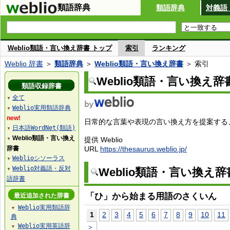
類語辞典
類語辞典
対義語
Weblio類語・言い換え辞書 トップ
索引
ランキング
Weblio 辞書
＞
類語辞典
＞
Weblio類語・言い換え辞書
＞ 索引
Weblio類語・言い換え辞
類語収録辞書
全て
▼
Weblio実用類語辞典
▼
new!
日常的な言葉や表現の言い換え方を提案する、W
日本語WordNet(類語)
▼
Weblio類語・言い換え
提供 Weblio
▼
辞書
URL
https://thesaurus.weblio.jp/
Weblioシソーラス
▼
Weblio対義語・反対
Weblio類語・言い換え
▼
語辞書
「ひ」から始まる用語のさくいん
最近追加された辞書
Weblio実用類語辞
▼
1
2
3
4
5
6
7
8
9
10
11
典
Weblio実用英語辞
＞
▼