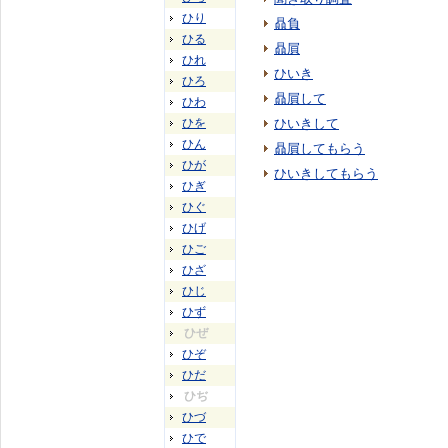
ひり
贔負
ひる
贔屓
ひれ
ひいき
ひろ
贔屓して
ひわ
ひを
ひいきして
ひん
贔屓してもらう
ひが
ひいきしてもらう
ひぎ
ひぐ
ひげ
ひご
ひざ
ひじ
ひず
ひぜ
ひぞ
ひだ
ひぢ
ひづ
ひで