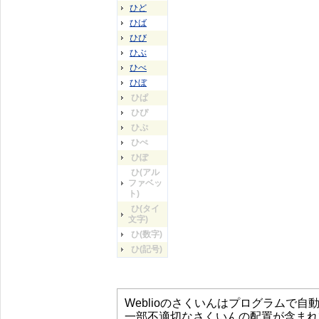
ひど
ひば
ひび
ひぶ
ひべ
ひぼ
ひぱ
ひぴ
ひぷ
ひぺ
ひぽ
ひ(アル
ファベッ
ト)
ひ(タイ
文字)
ひ(数字)
ひ(記号)
Weblioのさくいんはプログラムで
一部不適切なさくいんの配置が含まれ