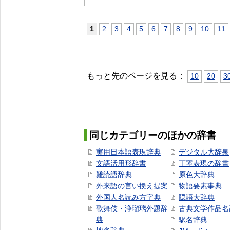
1
2
3
4
5
6
7
8
9
10
11
もっと先のページを見る：
10
20
3
同じカテゴリーのほかの辞書
実用日本語表現辞典
デジタル大辞泉
文語活用形辞書
丁寧表現の辞書
難読語辞典
原色大辞典
外来語の言い換え提案
物語要素事典
外国人名読み方字典
隠語大辞典
歌舞伎・浄瑠璃外題辞
古典文学作品名
典
駅名辞典