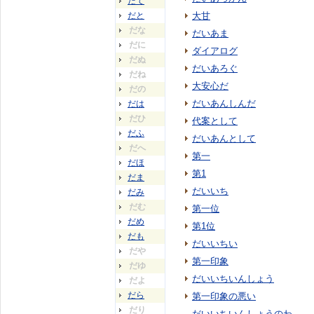
だて
だと
大甘
だな
だいあま
だに
ダイアログ
だぬ
だいあろぐ
だね
大安心だ
だの
だいあんしんだ
だは
だひ
代案として
だふ
だいあんとして
だへ
第一
だほ
第1
だま
だいいち
だみ
だむ
第一位
だめ
第1位
だも
だいいちい
だや
第一印象
だゆ
だいいちいんしょう
だよ
だら
第一印象の悪い
だり
だいいちいんしょうのわ