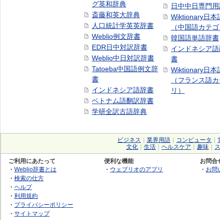
グ英和辞典
日中中日専門用
斎藤和英大辞典
Wiktionary日
人口統計学英英辞書
（中国語カテゴ
Weblio例文辞書
韓国語単語辞書
EDR日中対訳辞書
インドネシア語
Weblio中日対訳辞書
書
Tatoeba中国語例文辞
Wiktionary日
書
（フランス語カ
インドネシア語辞書
リ）
ベトナム語翻訳辞書
学研全訳古語辞典
ビジネス
｜
業界用語
｜
コンピュータ
｜
文化
｜
生活
｜
ヘルスケア
｜
趣味
｜
ご利用にあたって
便利な機能
お問合
・
Weblio辞書とは
・
ウェブリオのアプリ
・
お問
・
検索の仕方
・
ヘルプ
・
利用規約
・
プライバシーポリシー
・
サイトマップ