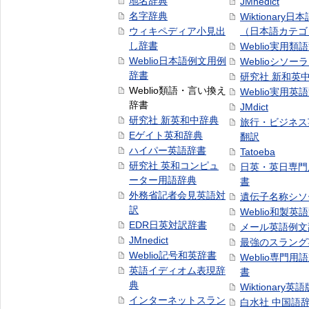
地名辞典
JMnedict
名字辞典
Wiktionary日
ウィキペディア小見出
（日本語カテゴ
し辞書
Weblio実用類
Weblio日本語例文用例
Weblioシソー
辞書
研究社 新和英
Weblio類語・言い換え
Weblio実用英
辞書
JMdict
研究社 新英和中辞典
旅行・ビジネス
Eゲイト英和辞典
翻訳
ハイパー英語辞書
Tatoeba
研究社 英和コンピュ
日英・英日専門
ーター用語辞典
書
外務省記者会見英語対
遺伝子名称シソ
訳
Weblio和製英
EDR日英対訳辞書
メール英語例文
JMnedict
最強のスラング
Weblio記号和英辞書
Weblio専門用
英語イディオム表現辞
書
典
Wiktionary英語
インターネットスラン
白水社 中国語