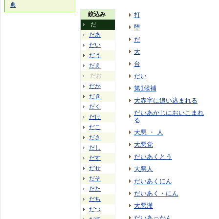
典
絞込み
打
だ
堕
だあ
だ
だい
大
だう
台
だえ
だお
だい
だか
第1候補
だき
大赤字に追い込まれる
だく
だいあかじにおいこまれ
だけ
る
だこ
大悪 ・ 人
ださ
大悪党
だし
だいあくとう
だす
だせ
大悪人
だそ
だいあくにん
だた
だいあく・にん
だち
大悪漢
だつ
だいあっかん