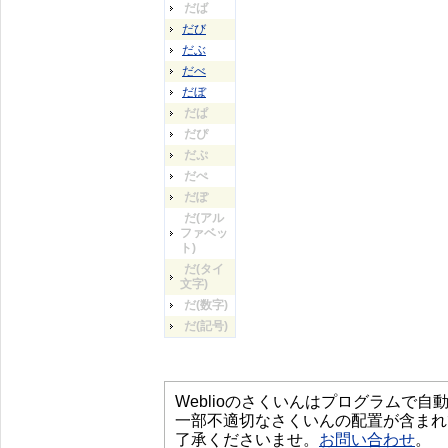
だば
だび
だぶ
だべ
だぼ
だぱ
だぴ
だぷ
だぺ
だぽ
だ(アル
ファベッ
ト)
だ(タイ
文字)
だ(数字)
だ(記号)
Weblioのさくいんはプログラムで
一部不適切なさくいんの配置が含まれ
了承くださいませ。
お問い合わせ
。