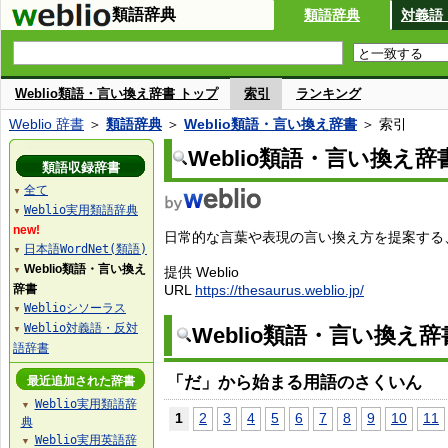
類語辞典
類語辞典
対義語
Weblio類語・言い換え辞書 トップ
索引
ランキング
Weblio 辞書
＞
類語辞典
＞
Weblio類語・言い換え辞書
＞ 索引
Weblio類語・言い換え辞
類語収録辞書
全て
▼
Weblio実用類語辞典
▼
new!
日常的な言葉や表現の言い換え方を提案する、W
日本語WordNet(類語)
▼
Weblio類語・言い換え
提供 Weblio
▼
辞書
URL
https://thesaurus.weblio.jp/
Weblioシソーラス
▼
Weblio対義語・反対
Weblio類語・言い換え
▼
語辞書
「だ」から始まる用語のさくいん
最近追加された辞書
Weblio実用類語辞
▼
1
2
3
4
5
6
7
8
9
10
11
典
Weblio実用英語辞
▼