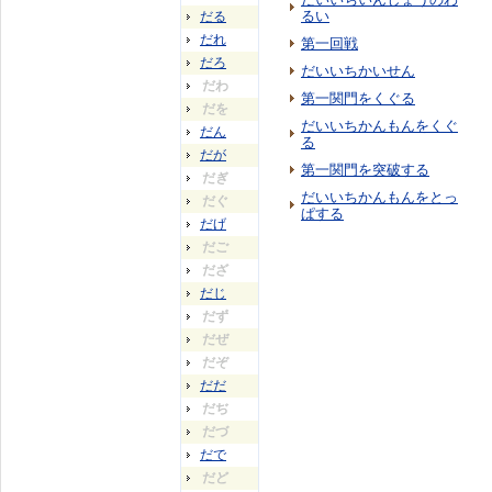
るい
だる
だれ
第一回戦
だろ
だいいちかいせん
だわ
第一関門をくぐる
だを
だいいちかんもんをくぐ
だん
る
だが
第一関門を突破する
だぎ
だいいちかんもんをとっ
だぐ
ぱする
だげ
だご
だざ
だじ
だず
だぜ
だぞ
だだ
だぢ
だづ
だで
だど