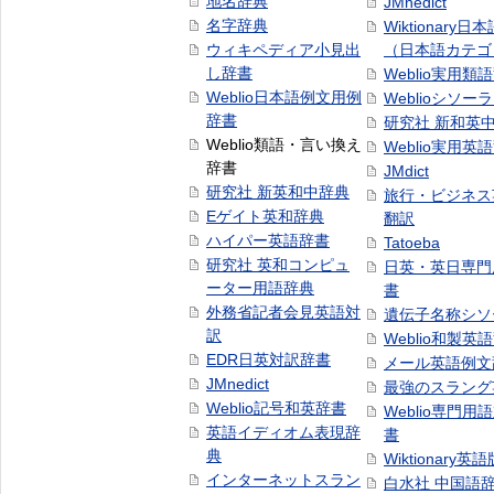
地名辞典
JMnedict
名字辞典
Wiktionary日
ウィキペディア小見出
（日本語カテゴ
し辞書
Weblio実用類
Weblio日本語例文用例
Weblioシソー
辞書
研究社 新和英
Weblio類語・言い換え
Weblio実用英
辞書
JMdict
研究社 新英和中辞典
旅行・ビジネス
Eゲイト英和辞典
翻訳
ハイパー英語辞書
Tatoeba
研究社 英和コンピュ
日英・英日専門
ーター用語辞典
書
外務省記者会見英語対
遺伝子名称シソ
訳
Weblio和製英
EDR日英対訳辞書
メール英語例文
JMnedict
最強のスラング
Weblio記号和英辞書
Weblio専門用
英語イディオム表現辞
書
典
Wiktionary英語
インターネットスラン
白水社 中国語