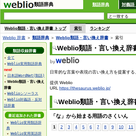
類語辞典
類語辞典
対義語
Weblio類語・言い換え辞書 トップ
索引
ランキング
Weblio 辞書
＞
類語辞典
＞
Weblio類語・言い換え辞書
＞ 索引
Weblio類語・言い換え辞
類語収録辞書
全て
▼
Weblio実用類語辞典
▼
new!
日常的な言葉や表現の言い換え方を提案する、W
日本語WordNet(類語)
▼
Weblio類語・言い換え
提供 Weblio
▼
辞書
URL
https://thesaurus.weblio.jp/
Weblioシソーラス
▼
Weblio対義語・反対
Weblio類語・言い換え
▼
語辞書
「な」から始まる用語のさくいん
最近追加された辞書
Weblio実用類語辞
▼
1
2
3
4
5
6
7
8
9
10
11
典
Weblio実用英語辞
▼