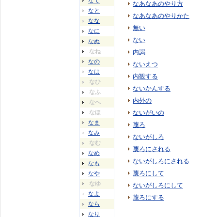
なて
なあなあのやり方
なと
なあなあのやりかた
なな
無い
なに
ない
なぬ
なね
内謁
なの
ないえつ
なは
内観する
なひ
ないかんする
なふ
内外の
なへ
なほ
ないがいの
なま
蔑ろ
なみ
ないがしろ
なむ
蔑ろにされる
なめ
ないがしろにされる
なも
蔑ろにして
なや
なゆ
ないがしろにして
なよ
蔑ろにする
なら
なり