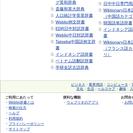
グ英和辞典
日中中日専門用
斎藤和英大辞典
Wiktionary日
人口統計学英英辞書
（中国語カテゴ
Weblio例文辞書
韓国語単語辞書
EDR日中対訳辞書
インドネシア語
Weblio中日対訳辞書
書
Tatoeba中国語例文辞
Wiktionary日
書
（フランス語カ
インドネシア語辞書
リ）
ベトナム語翻訳辞書
学研全訳古語辞典
ビジネス
｜
業界用語
｜
コンピュータ
｜
文化
｜
生活
｜
ヘルスケア
｜
趣味
｜
ご利用にあたって
便利な機能
お問合
・
Weblio辞書とは
・
ウェブリオのアプリ
・
お問
・
検索の仕方
・
ヘルプ
・
利用規約
・
プライバシーポリシー
・
サイトマップ