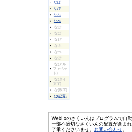
なば
なび
なぶ
なべ
なぼ
なぱ
なぴ
なぷ
なぺ
なぽ
な(アル
ファベッ
ト)
な(タイ
文字)
な(数字)
な(記号)
Weblioのさくいんはプログラムで
一部不適切なさくいんの配置が含まれ
了承くださいませ。
お問い合わせ
。