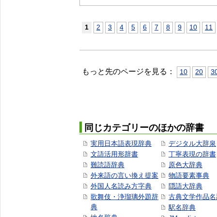
1
2
3
4
5
6
7
8
9
10
11
もっと先のページを見る：
10
20
3
同じカテゴリーのほかの辞書
実用日本語表現辞典
デジタル大辞泉
文語活用形辞書
丁寧表現の辞書
難読語辞典
原色大辞典
外来語の言い換え提案
物語要素事典
外国人名読み方字典
隠語大辞典
歌舞伎・浄瑠璃外題辞
古典文学作品名
典
駅名辞典