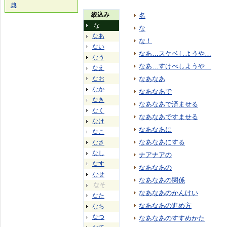
典
絞込み
名
な
な
なあ
な！
ない
なあ…スケベしようや…
なう
なあ…すけべしようや…
なえ
なお
なあなあ
なか
なあなあで
なき
なあなあで済ませる
なく
なあなあですませる
なけ
なあなあに
なこ
なあなあにする
なさ
なし
ナアナアの
なす
なあなあの
なせ
なあなあの関係
なそ
なあなあのかんけい
なた
なあなあの進め方
なち
なつ
なあなあのすすめかた