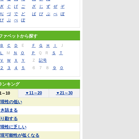
ぎ
ぐ
げ
ご
ざ
じ
ず
ぜ
ぞ
ぢ
づ
で
ど
ば
び
ぶ
べ
ぼ
ぴ
ぷ
ぺ
ぽ
ファベットから探す
Ｂ
Ｃ
Ｄ
Ｅ
Ｆ
Ｇ
Ｈ
Ｉ
Ｊ
Ｌ
Ｍ
Ｎ
Ｏ
Ｐ
Ｑ
Ｒ
Ｓ
Ｔ
Ｖ
Ｗ
Ｘ
Ｙ
Ｚ
記号
２
３
４
５
６
７
８
９
０
ランキング
▼
11～20
▼
21～30
1～10
実現性の低い
行き詰まる
割り勘する
実現性に乏しい
実現可能性が低くなる