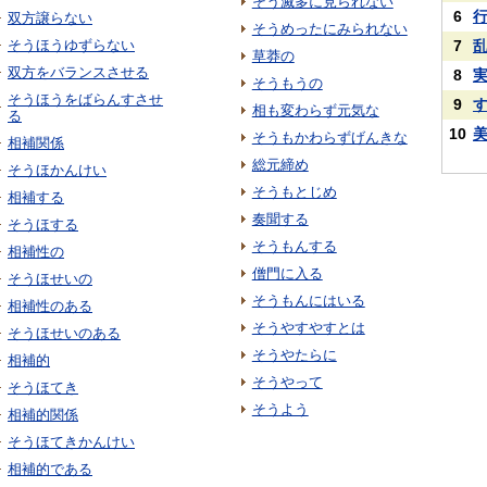
そう滅多に見られない
6
双方譲らない
そうめったにみられない
そうほうゆずらない
7
草莽の
双方をバランスさせる
8
そうもうの
そうほうをばらんすさせ
9
相も変わらず元気な
る
10
そうもかわらずげんきな
相補関係
総元締め
そうほかんけい
そうもとじめ
相補する
奏聞する
そうほする
そうもんする
相補性の
僧門に入る
そうほせいの
そうもんにはいる
相補性のある
そうやすやすとは
そうほせいのある
そうやたらに
相補的
そうやって
そうほてき
そうよう
相補的関係
そうほてきかんけい
相補的である