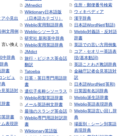
住所・郵便番号検索
JMnedict
ウィキペディア
Wiktionary日本語版
ィア小見出
（日本語カテゴリ）
漢字辞典
Weblio実用類語辞典
日本語WordNet(類語)
本語例文用例
Weblioシソーラス
Weblio対義語・反対語
辞書
研究社 新和英中辞典
語・言い換え
英語での言い方用例集
Weblio実用英語辞典
コア・セオリー英語表
JMdict
和中辞典
現(基本動詞)
旅行・ビジネス英会話
和辞典
英語ことわざ教訓辞典
翻訳
語辞書
金融庁記者会見英語対
Tatoeba
コンピュ
訳
日英・英日専門用語辞
辞典
日本語WordNet(英和)
書
会見英語対
日英固有名詞辞典
遺伝子名称シソーラス
Weblio派生語辞書
Weblio和製英語辞書
訳辞書
Weblio英語表現辞典
メール英語例文辞書
Weblio英語言い回し辞
最強のスラング英会話
号和英辞書
典
Weblio専門用語対訳辞
オム表現辞
場面別・シーン別英語
書
表現辞典
Wiktionary英語版