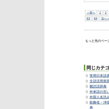
＜前へ
1
2
63
64
次へ
もっと先のペー
同じカテ
実用日本語
文語活用形
難読語辞典
外来語の言
外国人名読
歌舞伎・浄
典