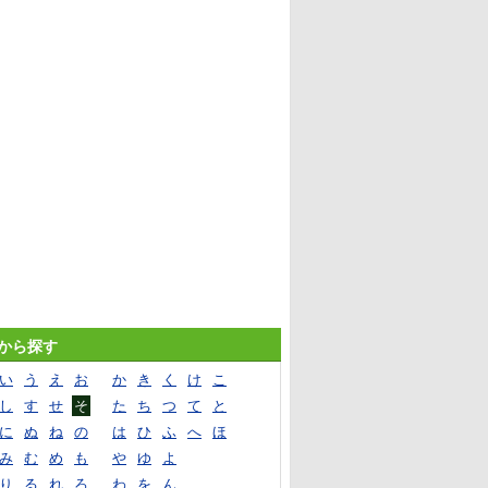
音から探す
い
う
え
お
か
き
く
け
こ
し
す
せ
そ
た
ち
つ
て
と
に
ぬ
ね
の
は
ひ
ふ
へ
ほ
み
む
め
も
や
ゆ
よ
り
る
れ
ろ
わ
を
ん