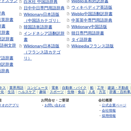
ットスラン
Weblio英和対訳辞書
白水社 中国語辞典
ウィキペディア英語版
日中中日専門用語辞典
辞典
Weblio中国語翻訳辞書
Wiktionary日本語版
英英辞書
中英英中専門用語辞典
（中国語カテゴリ）
辞書
Wiktionary中国語版
韓国語単語辞書
訳辞書
韓日専門用語辞書
インドネシア語翻訳辞
日対訳辞書
書
タイ語辞書
中国語例文辞
Wiktionary日本語版
Wikipediaフランス語版
（フランス語カテゴ
ア語辞書
リ）
翻訳辞書
語辞典
ネス
｜
業界用語
｜
コンピュータ
｜
電車
｜
自動車・バイク
｜
船
｜
工学
｜
建築・不動産
文化
｜
生活
｜
ヘルスケア
｜
趣味
｜
スポーツ
｜
生物
｜
食品
｜
人名
｜
方言
｜
辞書・百科事
能
お問合せ・ご要望
会社概要
リオのアプリ
・
お問い合わせ
・
公式企業ページ
・
会社情報
・
採用情報