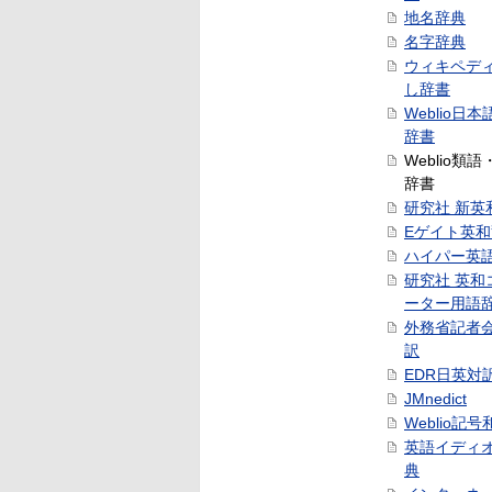
地名辞典
名字辞典
ウィキペデ
し辞書
Weblio日
辞書
Weblio類
辞書
研究社 新英
Eゲイト英
ハイパー英
研究社 英和
ーター用語
外務省記者
訳
EDR日英対
JMnedict
Weblio記
英語イディ
典