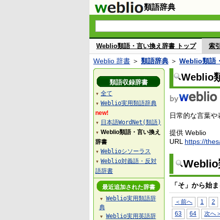
類語辞典
Weblio類語・言い換え辞書 トップ
索
Weblio 辞書
＞
類語辞典
＞
Weblio類
Webl
類語収録辞書
全て
▼
Weblio実用類語辞典
▼
new!
日常的な言葉や表
日本語WordNet(類語)
▼
Weblio類語・言い換え
提供 Weblio
▼
URL
https://the
辞書
Weblioシソーラス
▼
Weblio対義語・反対
Webl
▼
語辞書
「そ」から始ま
最近追加された辞書
Weblio実用類語辞
▼
＜前へ
1
2
典
63
64
次へ
Weblio実用英語辞
▼