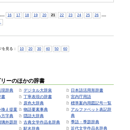
...
.
...
.
16
17
18
19
20
21
22
23
24
25
26
＞
ジを見る：
10
20
30
40
50
60
ゴリーのほかの辞書
表現辞典
デジタル大辞泉
日本語活用形辞書
辞書
丁寧表現の辞書
宮内庁用語
原色大辞典
標準案内用図記号一覧
い換え提案
物語要素事典
アルファベット表記辞
典
み方字典
隠語大辞典
季語・季題辞典
瑠璃外題辞
古典文学作品名辞典
近代文学作品名辞典
駅名辞典