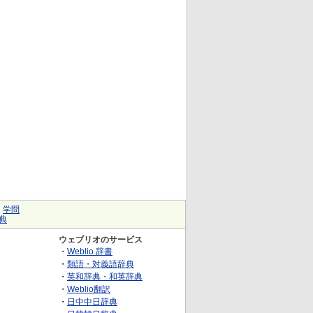
｜
学問
典
ウェブリオのサービス
・
Weblio 辞書
・
類語・対義語辞典
・
英和辞典・和英辞典
・
Weblio翻訳
・
日中中日辞典