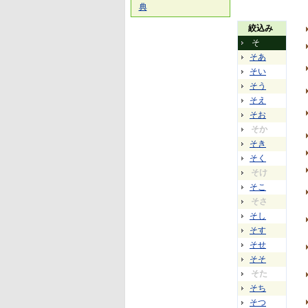
典
絞込み
そ
そあ
そい
そう
そえ
そお
そか
そき
そく
そけ
そこ
そさ
そし
そす
そせ
そそ
そた
そち
そつ