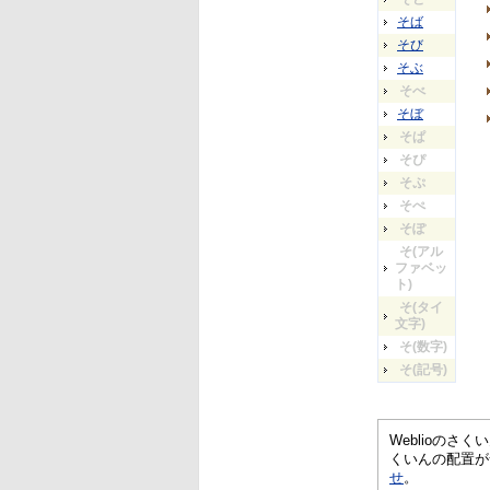
そば
そび
そぶ
そべ
そぼ
そぱ
そぴ
そぷ
そぺ
そぽ
そ(アル
ファベッ
ト)
そ(タイ
文字)
そ(数字)
そ(記号)
Weblioの
くいんの配置が
せ
。