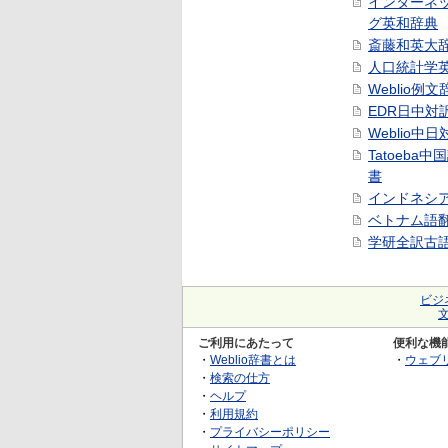
インターネ
グ英和辞典
斎藤和英大
人口統計学
Weblio例文
EDR日中対
Weblio中
Tatoeba
書
インドネシ
ベトナム語
学研全訳古
ビジ
ご利用にあたって
便利な機
・
Weblio辞書とは
・
ウェブ
・
検索の仕方
・
ヘルプ
・
利用規約
・
プライバシーポリシー