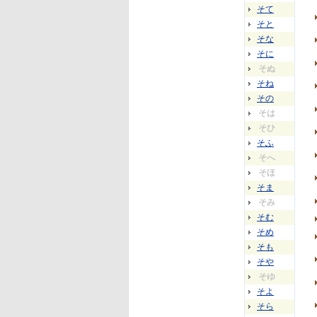
そて
そと
そな
そに
そぬ
そね
その
そは
そひ
そふ
そへ
そほ
そま
そみ
そむ
そめ
そも
そや
そゆ
そよ
そら