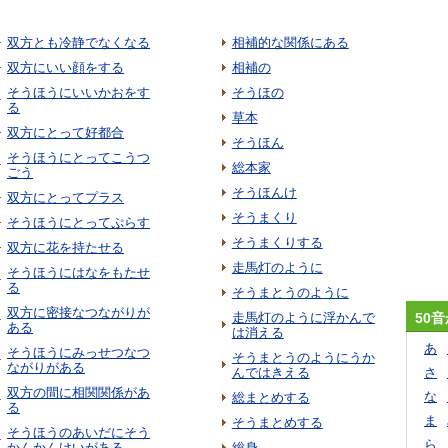
双方とも冷静でなくなる
相補的な関係にある
双方にいい顔をする
相補の
そうほうにいいかおをす
そうほの
る
草本
双方にとって好都合
そうほん
そうほうにとってこうつ
総本家
ごう
そうほんけ
双方にとってプラス
そうまくり
そうほうにとってぷらす
そうまくりする
双方に花を持たせる
走馬灯のように
そうほうにはなをもたせ
る
そうまとうのように
双方に密接なつながりが
走馬灯のように浮かんで
50
ある
は消える
あ
そうほうにみっせつなつ
そうまとうのようにうか
ながりがある
んではきえる
さ
双方の間に相関関係があ
な
総まとめする
る
ま
そうまとめする
そうほうのあいだにそう
ら
かんかんけいがある
総身