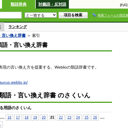
類語辞典
対義語・反対語
約4
検索フォームの固定
引
ランキング
語・言い換え辞書
＞ 索引
io類語・言い換え辞書
現の言い換え方を提案する、Weblioの類語辞書です。
saurus.weblio.jp/
io類語・言い換え辞書 のさくいん
る用語のさくいん
...
.
...
.
16
17
18
19
20
21
22
23
24
25
26
＞