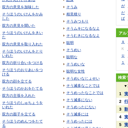
が
双方の意見を加味した
そうみ
だ
そうほうのいけんをかみ
相見積り
した
ぱ
そうみつもり
双方の意見を聞いた
そうムキになるなよ
そうほうのいけんをきい
アル
そうむきになるなよ
た
Ａ
聡明
双方の意見を取り入れた
Ｋ
そうめい
そうほうのいけんをとり
いれた
Ｕ
聡明な
１
双方の折り合いをつける
そうめいな
そうほうのおりあいをつ
聡明な女性
ける
検索
そうめいなじょせい
双方の顔を立てる
そう滅多なことでは
▼
そうほうのかおをたてる
そうめったなことでは
1
双方の主張を入れた
そう滅多にない
2
そうほうのしゅちょうを
いれた
そうめったにない
3
双方の面子を立てる
そう滅多には
4
そうほうのめんつをたて
そうめったには
5
る