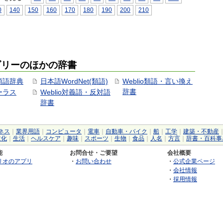
0
140
150
160
170
180
190
200
210
ゴリーのほかの辞書
用類語辞典
日本語WordNet(類語)
Weblio類語・言い換え
辞書
ソーラス
Weblio対義語・反対語
辞書
ネス
｜
業界用語
｜
コンピュータ
｜
電車
｜
自動車・バイク
｜
船
｜
工学
｜
建築・不動産
文化
｜
生活
｜
ヘルスケア
｜
趣味
｜
スポーツ
｜
生物
｜
食品
｜
人名
｜
方言
｜
辞書・百科事
能
お問合せ・ご要望
会社概要
リオのアプリ
・
お問い合わせ
・
公式企業ページ
・
会社情報
・
採用情報