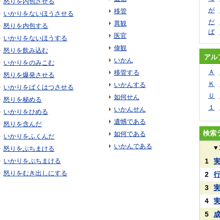
怒りを内包させる
が
移管
いかりをないほうさせる
だ
異観
怒りを内包する
ぱ
医官
いかりをないほうする
偉観
怒りを飲み込む
アル
いかん
いかりをのみこむ
Ａ
移管する
怒りを爆発させる
Ｋ
いかんする
いかりをばくはつさせる
Ｕ
如何せん
怒りを秘める
１
いかんせん
いかりをひめる
遺憾である
怒りを含んだ
検索
如何である
いかりをふくんだ
いかんである
▼
怒りをぶちまける
いかりをぶちまける
1
怒りをむき出しにする
2
3
4
5