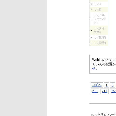
いぺ
いぽ
い(アル
ファベッ
ト)
い(タイ
文字)
い(数字)
い(記号)
Weblioの
くいんの配置が
せ
。
＜前へ
1
2
210
211
次
もっと先のペー