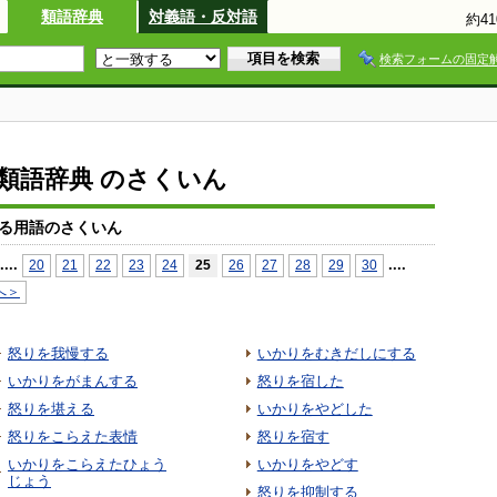
類語辞典
対義語・反対語
約4
検索フォームの固定
io類語辞典 のさくいん
る用語のさくいん
...
.
...
.
20
21
22
23
24
25
26
27
28
29
30
へ＞
怒りを我慢する
いかりをむきだしにする
いかりをがまんする
怒りを宿した
怒りを堪える
いかりをやどした
怒りをこらえた表情
怒りを宿す
いかりをこらえたひょう
いかりをやどす
じょう
怒りを抑制する