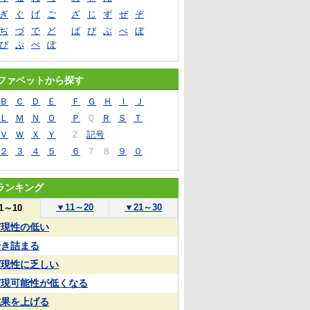
ぎ
ぐ
げ
ご
ざ
じ
ず
ぜ
ぞ
ぢ
づ
で
ど
ば
び
ぶ
べ
ぼ
ぴ
ぷ
ぺ
ぽ
ファベットから探す
Ｂ
Ｃ
Ｄ
Ｅ
Ｆ
Ｇ
Ｈ
Ｉ
Ｊ
Ｌ
Ｍ
Ｎ
Ｏ
Ｐ
Ｑ
Ｒ
Ｓ
Ｔ
Ｖ
Ｗ
Ｘ
Ｙ
Ｚ
記号
２
３
４
５
６
７
８
９
０
ランキング
▼
11～20
▼
21～30
1～10
実現性の低い
行き詰まる
実現性に乏しい
実現可能性が低くなる
成果を上げる