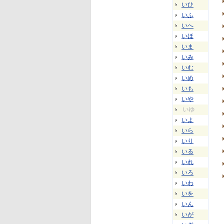
いひ
いふ
いへ
いほ
いま
いみ
いむ
いめ
いも
いや
いゆ
いよ
いら
いり
いる
いれ
いろ
いわ
いを
いん
いが