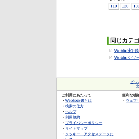
110
120
13
同じカテ
Weblio実
Weblioシ
ビジ
ご利用にあたって
便利な機
・
Weblio辞書とは
・
ウェブ
・
検索の仕方
・
ヘルプ
・
利用規約
・
プライバシーポリシー
・
サイトマップ
・
クッキー・アクセスデータに