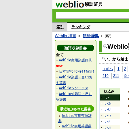
類語辞典
索引
ランキング
Weblio 辞書
＞
類語辞典
＞ 索引
Webl
類語収録辞書
全て
「い」から始ま
Weblio実用類語辞典
▼
new!
＜前へ
1
2
日本語WordNet(類語)
▼
210
211
次
Weblio類語・言い換
▼
え辞書
Weblioシソーラス
▼
絞込み
Weblio対義語・反対
▼
い
語辞書
いあ
最近追加された辞書
いい
いう
Weblio実用類語辞
▼
典
いえ
Weblio実用英語辞
▼
いお