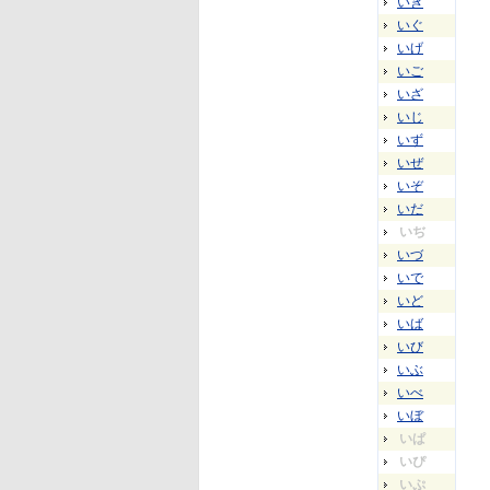
いぎ
いぐ
いげ
いご
いざ
いじ
いず
いぜ
いぞ
いだ
いぢ
いづ
いで
いど
いば
いび
いぶ
いべ
いぼ
いぱ
いぴ
いぷ