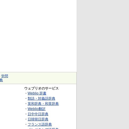
｜
学問
典
ウェブリオのサービス
・
Weblio 辞書
・
類語・対義語辞典
・
英和辞典・和英辞典
・
Weblio翻訳
・
日中中日辞典
・
日韓韓日辞典
・
フランス語辞典