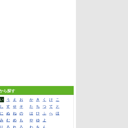
音から探す
い
う
え
お
か
き
く
け
こ
し
す
せ
そ
た
ち
つ
て
と
に
ぬ
ね
の
は
ひ
ふ
へ
ほ
み
む
め
も
や
ゆ
よ
り
る
れ
ろ
わ
を
ん