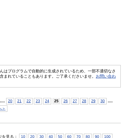
さくいんはプログラムで自動的に生成されているため、一部不適切なさ
含まれていることもあります。ご了承くださいませ。
お問い合わ
...
.
...
.
20
21
22
23
24
25
26
27
28
29
30
へ＞
ジを見る：
10
20
30
40
50
60
70
80
90
100