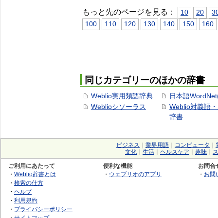
もっと先のページを見る：
10
20
3
100
110
120
130
140
150
160
同じカテゴリーのほかの辞書
Weblio実用類語辞典
日本語WordNet
Weblioシソーラス
Weblio対義語
辞書
ビジネス
｜
業界用語
｜
コンピュータ
｜
文化
｜
生活
｜
ヘルスケア
｜
趣味
｜
ご利用にあたって
便利な機能
お問合
・
Weblio辞書とは
・
ウェブリオのアプリ
・
お問
・
検索の仕方
・
ヘルプ
・
利用規約
・
プライバシーポリシー
・
サイトマップ