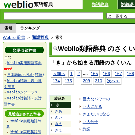
類語辞典
類語辞典
対義語
索引
ランキング
Weblio 辞書
＞
類語辞典
＞ 索引
Weblio類語辞典 のさく
類語収録辞書
全て
「き」から始まる用語のさくいん
Weblio実用類語辞典
▼
new!
...
.
＜前へ
1
2
165
166
167
168
日本語WordNet(類語)
▼
...
.
174
175
209
210
次へ＞
Weblio類語・言い換
▼
え辞書
Weblioシソーラス
▼
Weblio対義語・反対
絞込み
巨大なパワーの
▼
語辞書
き
巨大になる
きあ
きょだいになる
最近追加された辞書
きい
Weblio実用類語辞
巨大分子
▼
きう
典
許諾
きえ
Weblio実用英語辞
▼