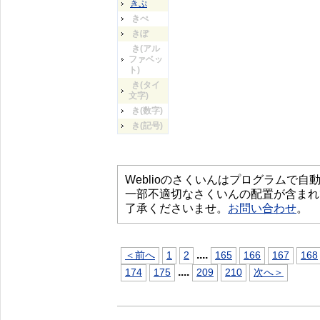
きぷ
きぺ
きぽ
き(アル
ファベッ
ト)
き(タイ
文字)
き(数字)
き(記号)
Weblioのさくいんはプログラムで
一部不適切なさくいんの配置が含まれ
了承くださいませ。
お問い合わせ
。
...
.
＜前へ
1
2
165
166
167
168
...
.
174
175
209
210
次へ＞