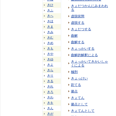
きひ
きょだつかんにみまわれ
る
きふ
きへ
虚脱状態
きほ
虚脱する
きま
きょだつする
きみ
曲解
きむ
曲解する
きめ
きも
きょっかいする
きや
曲解的解釈による
きゆ
きょっかいてきかいしゃ
きよ
くによる
きら
極刑
きり
きょっけい
きる
距てる
きれ
拠点
きろ
きわ
きょてん
きを
拠点として
きん
きょてんとして
きが