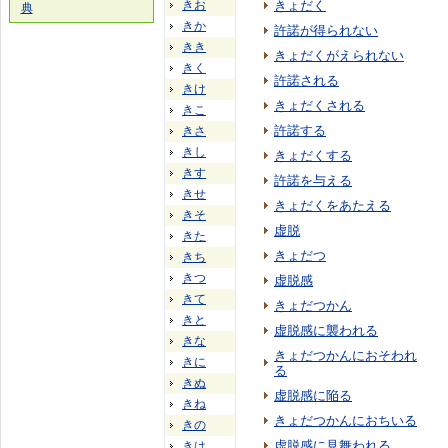
きお
きょだく
典
きか
許諾が得られない
きき
きょだくがえられない
きく
許諾される
きけ
きょだくされる
きこ
許諾する
きさ
きし
きょだくする
きす
許諾を与える
きせ
きょだくをあたえる
きそ
虚脱
きた
きょだつ
きち
きつ
虚脱感
きて
きょだつかん
きと
虚脱感に襲われる
きな
きょだつかんにおそわれ
きに
る
きぬ
虚脱感に陥る
きね
きょだつかんにおちいる
きの
虚脱感に見舞われる
きは