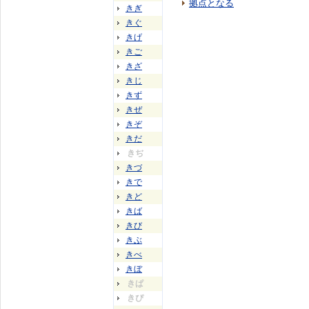
拠点となる
きぎ
きぐ
きげ
きご
きざ
きじ
きず
きぜ
きぞ
きだ
きぢ
きづ
きで
きど
きば
きび
きぶ
きべ
きぼ
きぱ
きぴ