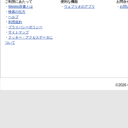
ご利用にあたって
便利な機能
お問合
・
Weblio辞書とは
・
ウェブリオのアプリ
・
お問
・
検索の仕方
・
ヘルプ
・
利用規約
・
プライバシーポリシー
・
サイトマップ
・
クッキー・アクセスデータに
ついて
©2026 