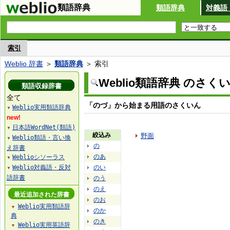
類語辞典
類語辞典
対義語
索引
Weblio 辞書
＞
類語辞典
＞ 索引
Weblio類語辞典 のさく
類語収録辞書
全て
「のづ」から始まる用語のさくいん
Weblio実用類語辞典
▼
new!
日本語WordNet(類語)
▼
絞込み
野面
Weblio類語・言い換
▼
の
え辞書
のあ
Weblioシソーラス
▼
Weblio対義語・反対
のい
▼
語辞書
のう
のえ
最近追加された辞書
のお
Weblio実用類語辞
▼
のか
典
のき
Weblio実用英語辞
▼