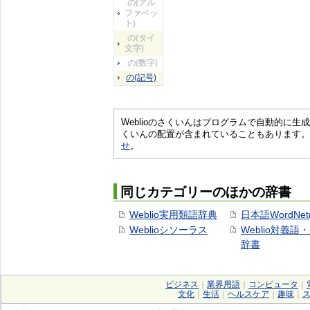
の(アル
ファベッ
ト)
の(タイ
文字)
の(数字)
の(記号)
Weblioのさくいんはプログラムで自動的に
くいんの配置が含まれていることもあります。
せ
。
同じカテゴリーのほかの辞書
Weblio実用類語辞典
日本語WordNet
Weblioシソーラス
Weblio対義語
辞書
ビジネス
｜
業界用語
｜
コンピュータ
｜
文化
｜
生活
｜
ヘルスケア
｜
趣味
｜