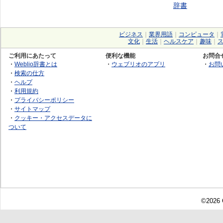
辞書
ビジネス
｜
業界用語
｜
コンピュータ
｜
文化
｜
生活
｜
ヘルスケア
｜
趣味
｜
ご利用にあたって
便利な機能
お問合
・
Weblio辞書とは
・
ウェブリオのアプリ
・
お問
・
検索の仕方
・
ヘルプ
・
利用規約
・
プライバシーポリシー
・
サイトマップ
・
クッキー・アクセスデータに
ついて
©2026 