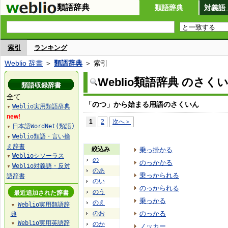
類語辞典
類語辞典
対義語
索引
ランキング
Weblio 辞書
＞
類語辞典
＞ 索引
Weblio類語辞典 のさく
類語収録辞書
全て
「のつ」から始まる用語のさくいん
Weblio実用類語辞典
▼
new!
1
2
次へ＞
日本語WordNet(類語)
▼
Weblio類語・言い換
▼
え辞書
絞込み
乗っ掛かる
Weblioシソーラス
▼
の
のっかかる
Weblio対義語・反対
▼
のあ
乗っかられる
語辞書
のい
のっかられる
のう
最近追加された辞書
乗っかる
のえ
Weblio実用類語辞
▼
のお
のっかる
典
Weblio実用英語辞
のか
▼
ノッカー