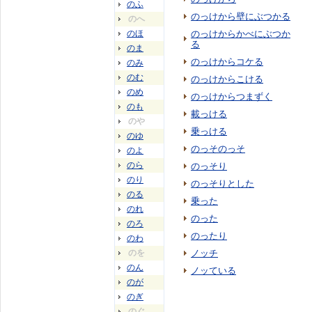
のふ
のっけから壁にぶつかる
のへ
のほ
のっけからかべにぶつか
る
のま
のっけからコケる
のみ
のむ
のっけからこける
のめ
のっけからつまずく
のも
載っける
のや
乗っける
のゆ
のっそのっそ
のよ
のら
のっそり
のり
のっそりとした
のる
乗った
のれ
のった
のろ
のったり
のわ
のを
ノッチ
のん
ノッている
のが
のぎ
のぐ