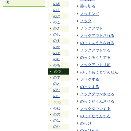
典
のき
乗っ切る
のく
ノッキング
のけ
ノック
のこ
ノックアウト
のさ
のし
ノックアウトされる
のす
のっくあうとされる
のせ
ノックアウトする
のそ
のっくあうとする
のた
ノックアウト寸前
のち
のつ
のっくあうとすんぜん
のて
ノックする
のと
のっくする
のな
ノックダウンさせる
のに
のっくだうんさせる
のぬ
のね
ノックダウンする
のの
のっくだうんする
のは
のっけ
のひ
のっけから