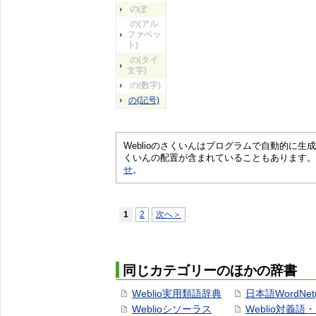
のぽ
の(アル
ファベッ
ト)
の(タイ
文字)
の(数字)
の(記号)
Weblioのさくいんはプログラムで自動的に
くいんの配置が含まれていることもあります。
せ
。
1
2
次へ＞
同じカテゴリーのほかの辞書
Weblio実用類語辞典
日本語WordNet
Weblioシソーラス
Weblio対義語