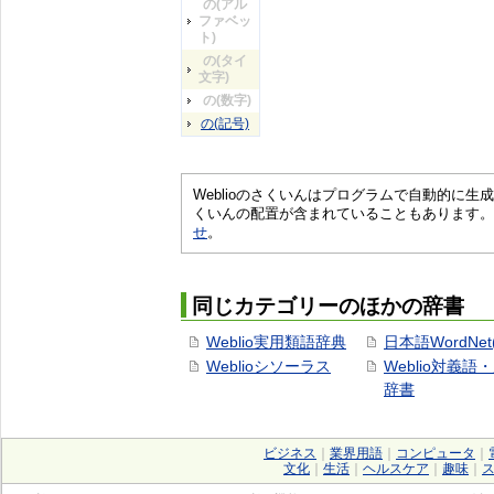
の(アル
ファベッ
ト)
の(タイ
文字)
の(数字)
の(記号)
Weblioのさくいんはプログラムで自動的に
くいんの配置が含まれていることもあります。
せ
。
同じカテゴリーのほかの辞書
Weblio実用類語辞典
日本語WordNet
Weblioシソーラス
Weblio対義語
辞書
ビジネス
｜
業界用語
｜
コンピュータ
｜
文化
｜
生活
｜
ヘルスケア
｜
趣味
｜