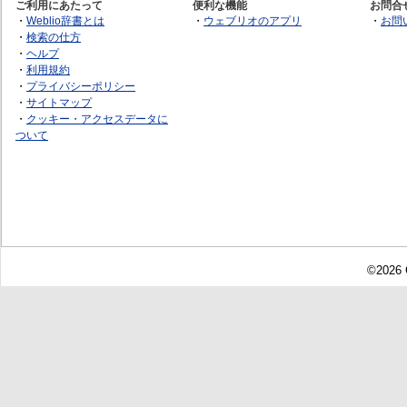
ご利用にあたって
便利な機能
お問合
・
Weblio辞書とは
・
ウェブリオのアプリ
・
お問
・
検索の仕方
・
ヘルプ
・
利用規約
・
プライバシーポリシー
・
サイトマップ
・
クッキー・アクセスデータに
ついて
©2026 