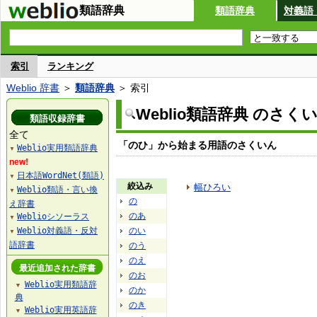
類語辞典
類語辞典
対義語
索引
ランキング
Weblio 辞書
＞
類語辞典
＞ 索引
Weblio類語辞典 のさく
類語収録辞書
全て
「のひ」から始まる用語のさくいん
Weblio実用類語辞典
▼
new!
日本語WordNet(類語)
▼
絞込み
幅ひろい
Weblio類語・言い換
▼
の
え辞書
のあ
Weblioシソーラス
▼
Weblio対義語・反対
のい
▼
語辞書
のう
のえ
最近追加された辞書
のお
Weblio実用類語辞
▼
のか
典
のき
Weblio実用英語辞
▼