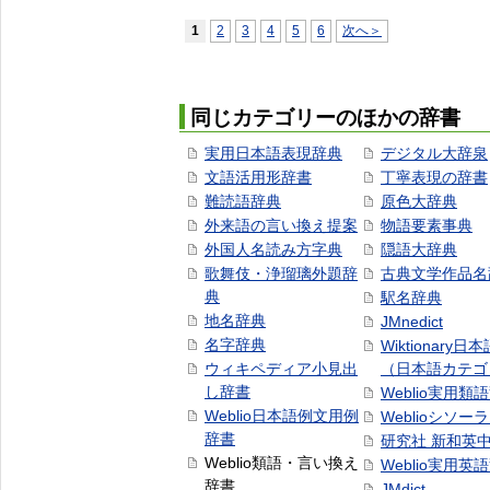
1
2
3
4
5
6
次へ＞
同じカテゴリーのほかの辞書
実用日本語表現辞典
デジタル大辞泉
文語活用形辞書
丁寧表現の辞書
難読語辞典
原色大辞典
外来語の言い換え提案
物語要素事典
外国人名読み方字典
隠語大辞典
歌舞伎・浄瑠璃外題辞
古典文学作品名
典
駅名辞典
地名辞典
JMnedict
名字辞典
Wiktionary日
ウィキペディア小見出
（日本語カテゴ
し辞書
Weblio実用類
Weblio日本語例文用例
Weblioシソー
辞書
研究社 新和英
Weblio類語・言い換え
Weblio実用英
辞書
JMdict