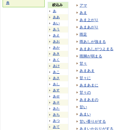
典
絞込み
アマ
あ
あま
ああ
あま上がり
あい
あまあがり
あう
雨足
あえ
あお
雨あしが強まる
あか
あまあしがつよまる
あき
雨脚が弱まる
あく
甘々
あけ
あまあま
あこ
甘々に
あさ
あし
あまあまに
あす
甘々の
あせ
あまあまの
あそ
甘い
あた
あまい
あち
あつ
甘い香りがする
あて
あまいかおりがする