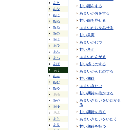
あと
甘い顔をする
あな
あまいかおをする
あに
甘い顔を見せる
あぬ
あね
あまいかおをみせる
あの
甘い果実
あは
あまいかじつ
あひ
甘い考え
あふ
あまいかんがえ
あへ
あほ
甘い感じのする
あま
あまいかんじのする
あみ
甘い期待
あむ
あまいきたい
あめ
甘い期待を抱かせる
あも
あまいきたいをいだかせ
あや
る
あゆ
甘い期待を抱く
あよ
あら
あまいきたいをいだく
あり
甘い期待を持つ