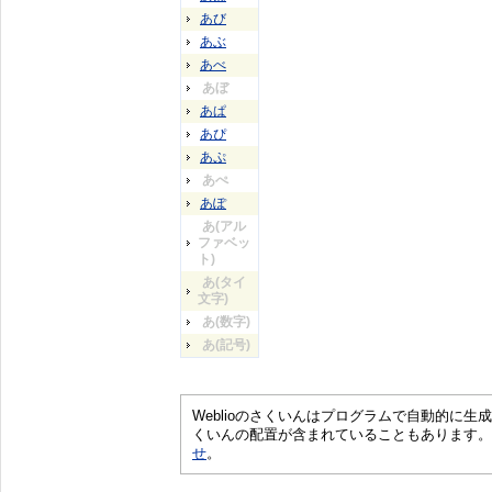
あび
あぶ
あべ
あぼ
あぱ
あぴ
あぷ
あぺ
あぽ
あ(アル
ファベッ
ト)
あ(タイ
文字)
あ(数字)
あ(記号)
Weblioのさくいんはプログラムで自動的に
くいんの配置が含まれていることもあります。
せ
。