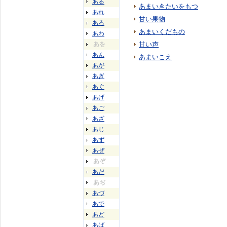
ある
あまいきたいをもつ
あれ
甘い果物
あろ
あまいくだもの
あわ
あを
甘い声
あん
あまいこえ
あが
あぎ
あぐ
あげ
あご
あざ
あじ
あず
あぜ
あぞ
あだ
あぢ
あづ
あで
あど
あば