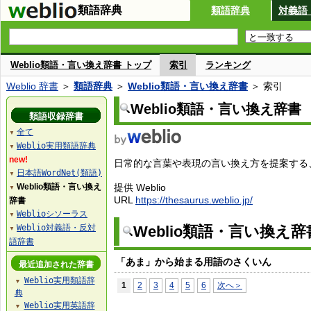
類語辞典
類語辞典
対義語
Weblio類語・言い換え辞書 トップ
索引
ランキング
Weblio 辞書
＞
類語辞典
＞
Weblio類語・言い換え辞書
＞ 索引
Weblio類語・言い換え辞書
類語収録辞書
全て
▼
Weblio実用類語辞典
▼
new!
日常的な言葉や表現の言い換え方を提案する、W
日本語WordNet(類語)
▼
Weblio類語・言い換え
提供 Weblio
▼
URL
https://thesaurus.weblio.jp/
辞書
Weblioシソーラス
▼
Weblio対義語・反対
Weblio類語・言い換え
▼
語辞書
「あま」から始まる用語のさくいん
最近追加された辞書
Weblio実用類語辞
▼
1
2
3
4
5
6
次へ＞
典
Weblio実用英語辞
▼