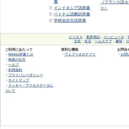
書
（フランス語カ
インドネシア語辞書
リ）
ベトナム語翻訳辞書
学研全訳古語辞典
ビジネス
｜
業界用語
｜
コンピュータ
｜
文化
｜
生活
｜
ヘルスケア
｜
趣味
｜
ご利用にあたって
便利な機能
お問合
・
Weblio辞書とは
・
ウェブリオのアプリ
・
お問
・
検索の仕方
・
ヘルプ
・
利用規約
・
プライバシーポリシー
・
サイトマップ
・
クッキー・アクセスデータに
ついて