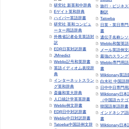
研究社 新英和中辞典
旅行・ビジネス
Eゲイト英和辞典
翻訳
ハイパー英語辞書
Tatoeba
研究社 英和コンピュ
日英・英日専門
ーター用語辞典
書
外務省記者会見英語対
遺伝子名称シソ
訳
Weblio和製英
EDR日英対訳辞書
メール英語例文
JMnedict
最強のスラング
Weblio記号和英辞書
Weblio専門用
英語イディオム表現辞
書
典
Wiktionary英語
インターネットスラン
白水社 中国語
グ英和辞典
日中中日専門用
斎藤和英大辞典
Wiktionary日
人口統計学英英辞書
（中国語カテゴ
Weblio例文辞書
韓国語単語辞書
EDR日中対訳辞書
インドネシア語
Weblio中日対訳辞書
書
Tatoeba中国語例文辞
Wiktionary日