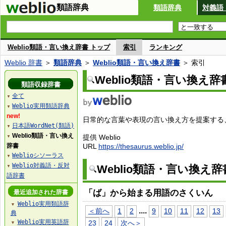
類語辞典
類語辞典
対義語
Weblio類語・言い換え辞書 トップ
索引
ランキング
Weblio 辞書
＞
類語辞典
＞
Weblio類語・言い換え辞書
＞ 索引
Weblio類語・言い換え辞
類語収録辞書
全て
▼
Weblio実用類語辞典
▼
new!
日常的な言葉や表現の言い換え方を提案する、W
日本語WordNet(類語)
▼
Weblio類語・言い換え
提供 Weblio
▼
辞書
URL
https://thesaurus.weblio.jp/
Weblioシソーラス
▼
Weblio対義語・反対
Weblio類語・言い換え
▼
語辞書
「ば」から始まる用語のさくいん
最近追加された辞書
Weblio実用類語辞
▼
...
.
＜前へ
1
2
9
10
11
12
13
典
Weblio実用英語辞
23
24
次へ＞
▼