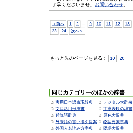
了承くださいませ。
お問い合わせ
。
...
.
＜前へ
1
2
9
10
11
12
13
23
24
次へ＞
もっと先のページを見る：
10
20
同じカテゴリーのほかの辞書
実用日本語表現辞典
デジタル大辞泉
文語活用形辞書
丁寧表現の辞書
難読語辞典
原色大辞典
外来語の言い換え提案
物語要素事典
外国人名読み方字典
隠語大辞典