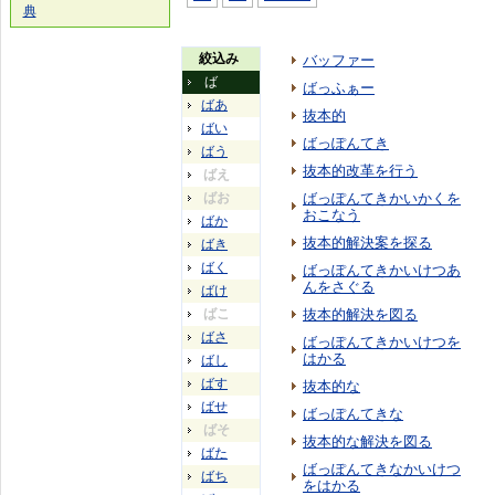
典
絞込み
バッファー
ば
ばっふぁー
ばあ
抜本的
ばい
ばっぽんてき
ばう
抜本的改革を行う
ばえ
ばお
ばっぽんてきかいかくを
おこなう
ばか
抜本的解決案を探る
ばき
ばく
ばっぽんてきかいけつあ
んをさぐる
ばけ
ばこ
抜本的解決を図る
ばさ
ばっぽんてきかいけつを
はかる
ばし
ばす
抜本的な
ばせ
ばっぽんてきな
ばそ
抜本的な解決を図る
ばた
ばっぽんてきなかいけつ
ばち
をはかる