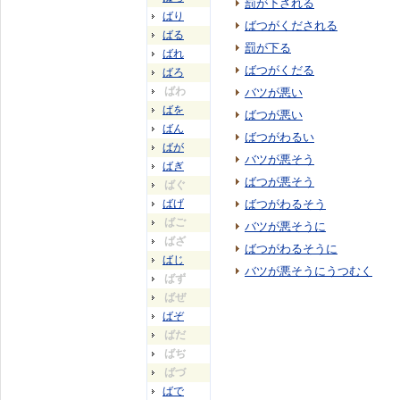
罰が下される
ばり
ばつがくだされる
ばる
罰が下る
ばれ
ばつがくだる
ばろ
ばわ
バツが悪い
ばを
ばつが悪い
ばん
ばつがわるい
ばが
バツが悪そう
ばぎ
ばつが悪そう
ばぐ
ばげ
ばつがわるそう
ばご
バツが悪そうに
ばざ
ばつがわるそうに
ばじ
バツが悪そうにうつむく
ばず
ばぜ
ばぞ
ばだ
ばぢ
ばづ
ばで