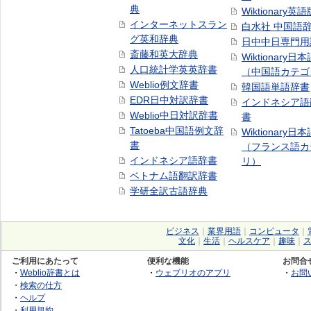
典
Wiktionary英語
インターネットスラン
白水社 中国語
グ英和辞典
日中中日専門用
斎藤和英大辞典
Wiktionary日
人口統計学英英辞書
（中国語カテゴ
Weblio例文辞書
韓国語単語辞書
EDR日中対訳辞書
インドネシア語
Weblio中日対訳辞書
書
Tatoeba中国語例文辞
Wiktionary日
書
（フランス語カ
インドネシア語辞書
リ）
ベトナム語翻訳辞書
学研全訳古語辞典
ビジネス
｜
業界用語
｜
コンピュータ
｜
文化
｜
生活
｜
ヘルスケア
｜
趣味
｜
ご利用にあたって
便利な機能
お問合
・
Weblio辞書とは
・
ウェブリオのアプリ
・
お問
・
検索の仕方
・
ヘルプ
・
利用規約