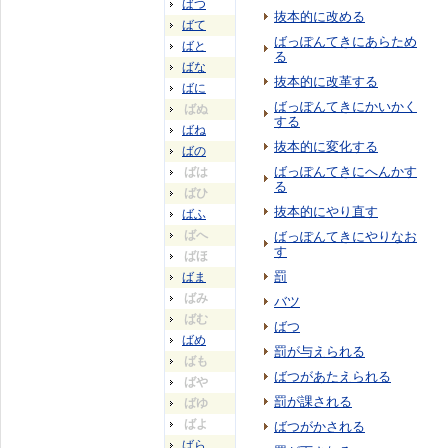
ばつ
抜本的に改める
ばて
ばっぽんてきにあらため
ばと
る
ばな
抜本的に改革する
ばに
ばっぽんてきにかいかく
ばぬ
する
ばね
抜本的に変化する
ばの
ばっぽんてきにへんかす
ばは
る
ばひ
抜本的にやり直す
ばふ
ばへ
ばっぽんてきにやりなお
す
ばほ
罰
ばま
ばみ
バツ
ばむ
ばつ
ばめ
罰が与えられる
ばも
ばつがあたえられる
ばや
罰が課される
ばゆ
ばよ
ばつがかされる
ばら