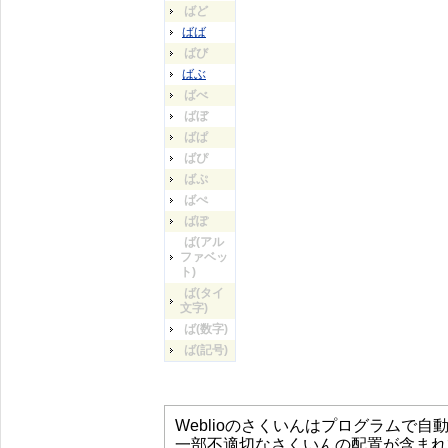
ばど
ばば
ばび
ばぶ
ばべ
ばぼ
ばぱ
ばぴ
ばぷ
ばぺ
ばぽ
ば(アル
ファベッ
ト)
ば(タイ
文字)
ば(数字)
ば(記号)
Weblioのさくいんはプログラムで
一部不適切なさくいんの配置が含まれ