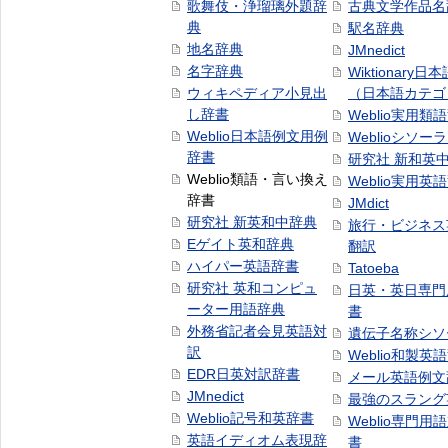
歌舞伎・浄瑠璃外題辞
古典文学作品名
典
駅名辞典
地名辞典
JMnedict
名字辞典
Wiktionary日
ウィキペディア小見出
（日本語カテゴ
し辞書
Weblio実用類
Weblio日本語例文用例
Weblioシソー
辞書
研究社 新和英
Weblio類語・言い換え
Weblio実用英
辞書
JMdict
研究社 新英和中辞典
旅行・ビジネス
Eゲイト英和辞典
翻訳
ハイパー英語辞書
Tatoeba
研究社 英和コンピュ
日英・英日専門
ーター用語辞典
書
外務省記者会見英語対
遺伝子名称シソ
訳
Weblio和製英
EDR日英対訳辞書
メール英語例文
JMnedict
最強のスラング
Weblio記号和英辞書
Weblio専門用
英語イディオム表現辞
書