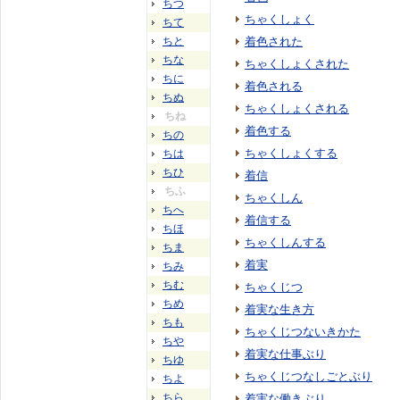
ちつ
ちゃくしょく
ちて
ちと
着色された
ちな
ちゃくしょくされた
ちに
着色される
ちぬ
ちゃくしょくされる
ちね
着色する
ちの
ちゃくしょくする
ちは
ちひ
着信
ちふ
ちゃくしん
ちへ
着信する
ちほ
ちゃくしんする
ちま
着実
ちみ
ちむ
ちゃくじつ
ちめ
着実な生き方
ちも
ちゃくじつないきかた
ちや
着実な仕事ぶり
ちゆ
ちゃくじつなしごとぶり
ちよ
ちら
着実な働きぶり