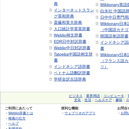
典
Wiktionary英語
インターネットスラン
白水社 中国語
グ英和辞典
日中中日専門用
斎藤和英大辞典
Wiktionary日
人口統計学英英辞書
（中国語カテゴ
Weblio例文辞書
韓国語単語辞書
EDR日中対訳辞書
インドネシア語
Weblio中日対訳辞書
書
Tatoeba中国語例文辞
Wiktionary日
書
（フランス語カ
インドネシア語辞書
リ）
ベトナム語翻訳辞書
学研全訳古語辞典
ビジネス
｜
業界用語
｜
コンピュータ
｜
文化
｜
生活
｜
ヘルスケア
｜
趣味
｜
ご利用にあたって
便利な機能
お問合
・
Weblio辞書とは
・
ウェブリオのアプリ
・
お問
・
検索の仕方
・
ヘルプ
・
利用規約