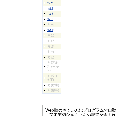
ちど
ちば
ちび
ちぶ
ちべ
ちぼ
ちぱ
ちぴ
ちぷ
ちぺ
ちぽ
ち(アル
ファベッ
ト)
ち(タイ
文字)
ち(数字)
ち(記号)
Weblioのさくいんはプログラムで
一部不適切なさくいんの配置が含まれ