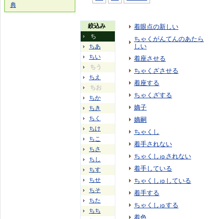
典
絞込み
着眼点の新しい
ち
ちゃくがんてんのあたら
しい
ちあ
ちい
着座させる
ちう
ちゃくざさせる
ちえ
着座する
ちお
ちゃくざする
ちか
嫡子
ちき
ちく
嫡嗣
ちけ
ちゃくし
ちこ
着手されない
ちさ
ちゃくしゅされない
ちし
着手している
ちす
ちせ
ちゃくしゅしている
ちそ
着手する
ちた
ちゃくしゅする
ちち
着色