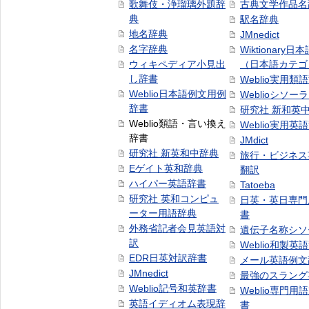
歌舞伎・浄瑠璃外題辞
古典文学作品名
典
駅名辞典
地名辞典
JMnedict
名字辞典
Wiktionary日
ウィキペディア小見出
（日本語カテゴ
し辞書
Weblio実用類
Weblio日本語例文用例
Weblioシソー
辞書
研究社 新和英
Weblio類語・言い換え
Weblio実用英
辞書
JMdict
研究社 新英和中辞典
旅行・ビジネス
Eゲイト英和辞典
翻訳
ハイパー英語辞書
Tatoeba
研究社 英和コンピュ
日英・英日専門
ーター用語辞典
書
外務省記者会見英語対
遺伝子名称シソ
訳
Weblio和製英
EDR日英対訳辞書
メール英語例文
JMnedict
最強のスラング
Weblio記号和英辞書
Weblio専門用
英語イディオム表現辞
書