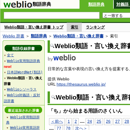
類語辞典
類語辞典
対義語
Weblio類語・言い換え辞書 トップ
索引
ランキング
Weblio 辞書
＞
類語辞典
＞
Weblio類語・言い換え辞書
＞ 索引
Weblio類語・言い換え辞
類語収録辞書
全て
▼
Weblio実用類語辞典
▼
new!
日常的な言葉や表現の言い換え方を提案する、W
日本語WordNet(類語)
▼
Weblio類語・言い換え
提供 Weblio
▼
辞書
URL
https://thesaurus.weblio.jp/
Weblioシソーラス
▼
Weblio対義語・反対
Weblio類語・言い換え
▼
語辞書
「ち」から始まる用語のさくいん
最近追加された辞書
Weblio実用類語辞
▼
...
.
＜前へ
1
2
24
25
26
27
28
典
Weblio実用英語辞
...
.
77
78
次へ＞
▼