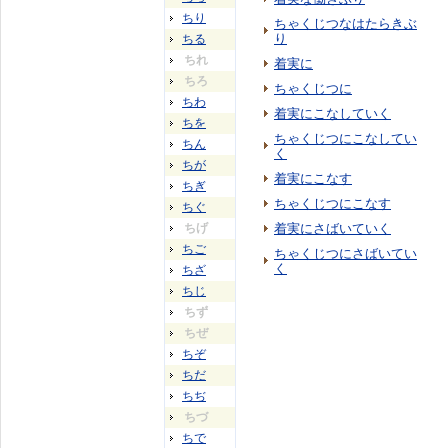
ちり
ちゃくじつなはたらきぶ
り
ちる
ちれ
着実に
ちろ
ちゃくじつに
ちわ
着実にこなしていく
ちを
ちゃくじつにこなしてい
ちん
く
ちが
着実にこなす
ちぎ
ちゃくじつにこなす
ちぐ
ちげ
着実にさばいていく
ちご
ちゃくじつにさばいてい
く
ちざ
ちじ
ちず
ちぜ
ちぞ
ちだ
ちぢ
ちづ
ちで