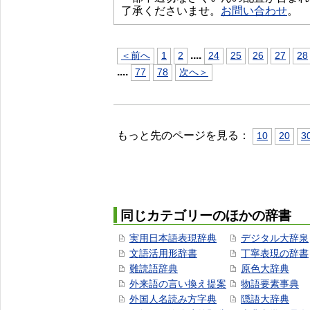
了承くださいませ。
お問い合わせ
。
...
.
＜前へ
1
2
24
25
26
27
28
...
.
77
78
次へ＞
もっと先のページを見る：
10
20
3
同じカテゴリーのほかの辞書
実用日本語表現辞典
デジタル大辞泉
文語活用形辞書
丁寧表現の辞書
難読語辞典
原色大辞典
外来語の言い換え提案
物語要素事典
外国人名読み方字典
隠語大辞典