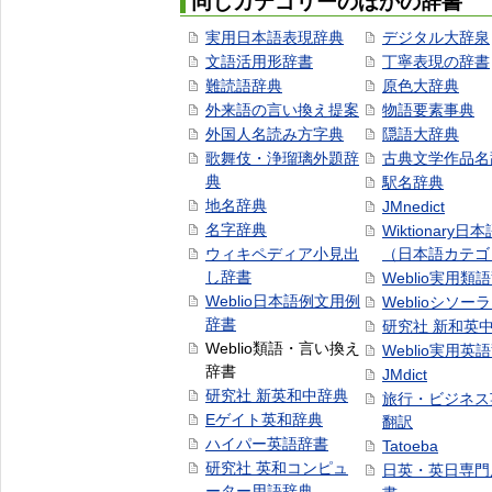
同じカテゴリーのほかの辞書
実用日本語表現辞典
デジタル大辞泉
文語活用形辞書
丁寧表現の辞書
難読語辞典
原色大辞典
外来語の言い換え提案
物語要素事典
外国人名読み方字典
隠語大辞典
歌舞伎・浄瑠璃外題辞
古典文学作品名
典
駅名辞典
地名辞典
JMnedict
名字辞典
Wiktionary日
ウィキペディア小見出
（日本語カテゴ
し辞書
Weblio実用類
Weblio日本語例文用例
Weblioシソー
辞書
研究社 新和英
Weblio類語・言い換え
Weblio実用英
辞書
JMdict
研究社 新英和中辞典
旅行・ビジネス
Eゲイト英和辞典
翻訳
ハイパー英語辞書
Tatoeba
研究社 英和コンピュ
日英・英日専門
ーター用語辞典