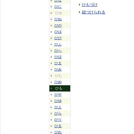
ひな
ひもづけ
ひに
紐づけられる
ひぬ
ひね
ひの
ひは
ひひ
ひふ
ひへ
ひほ
ひま
ひみ
ひむ
ひめ
ひも
ひや
ひゆ
ひよ
ひら
ひり
ひる
ひれ