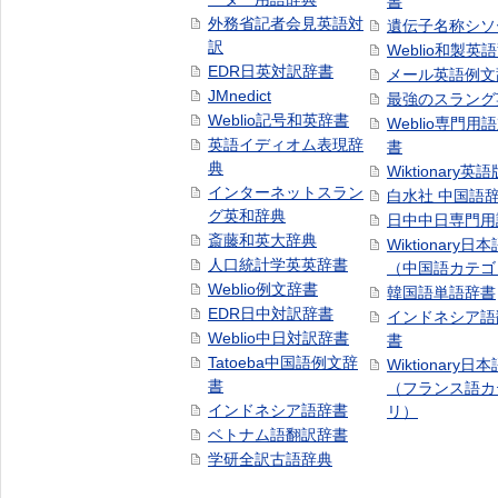
書
外務省記者会見英語対
遺伝子名称シソ
訳
Weblio和製英
EDR日英対訳辞書
メール英語例文
JMnedict
最強のスラング
Weblio記号和英辞書
Weblio専門用
英語イディオム表現辞
書
典
Wiktionary英語
インターネットスラン
白水社 中国語
グ英和辞典
日中中日専門用
斎藤和英大辞典
Wiktionary日
人口統計学英英辞書
（中国語カテゴ
Weblio例文辞書
韓国語単語辞書
EDR日中対訳辞書
インドネシア語
Weblio中日対訳辞書
書
Tatoeba中国語例文辞
Wiktionary日
書
（フランス語カ
インドネシア語辞書
リ）
ベトナム語翻訳辞書
学研全訳古語辞典