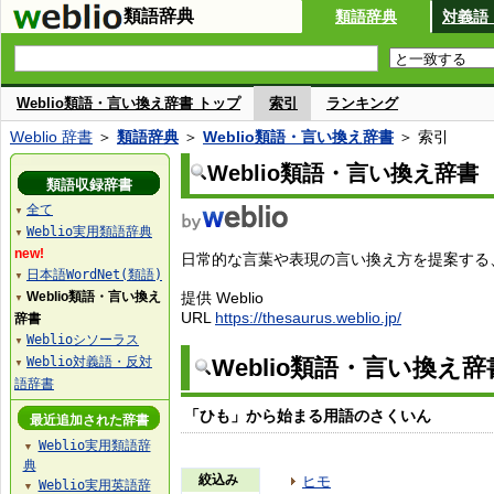
類語辞典
類語辞典
対義語
Weblio類語・言い換え辞書 トップ
索引
ランキング
Weblio 辞書
＞
類語辞典
＞
Weblio類語・言い換え辞書
＞ 索引
Weblio類語・言い換え辞書
類語収録辞書
全て
▼
Weblio実用類語辞典
▼
new!
日常的な言葉や表現の言い換え方を提案する、W
日本語WordNet(類語)
▼
Weblio類語・言い換え
提供 Weblio
▼
URL
https://thesaurus.weblio.jp/
辞書
Weblioシソーラス
▼
Weblio対義語・反対
Weblio類語・言い換え
▼
語辞書
「ひも」から始まる用語のさくいん
最近追加された辞書
Weblio実用類語辞
▼
典
絞込み
ヒモ
Weblio実用英語辞
▼