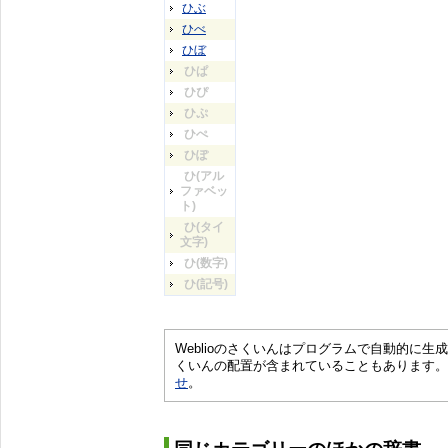
ひぶ
ひべ
ひぼ
ひぱ
ひぴ
ひぷ
ひぺ
ひぽ
ひ(アル
ファベッ
ト)
ひ(タイ
文字)
ひ(数字)
ひ(記号)
Weblioのさくいんはプログラムで自動的に
くいんの配置が含まれていることもあります。
せ
。