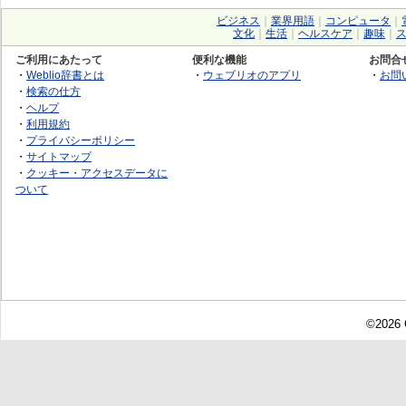
ビジネス
｜
業界用語
｜
コンピュータ
｜
文化
｜
生活
｜
ヘルスケア
｜
趣味
｜
ご利用にあたって
便利な機能
お問合
・
Weblio辞書とは
・
ウェブリオのアプリ
・
お問
・
検索の仕方
・
ヘルプ
・
利用規約
・
プライバシーポリシー
・
サイトマップ
・
クッキー・アクセスデータに
ついて
©2026 