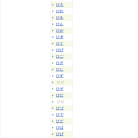
ひろ
ひわ
ひを
ひん
ひが
ひぎ
ひぐ
ひげ
ひご
ひざ
ひじ
ひず
ひぜ
ひぞ
ひだ
ひぢ
ひづ
ひで
ひど
ひば
ひび