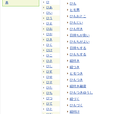
ひ
典
ひも
ひあ
ヒモ男
ひい
ひもおとこ
ひう
ひもじい
ひえ
ひお
ひも付き
ひか
日持ちが良い
ひき
ひもちがよい
ひく
日持ちする
ひけ
ひもちする
ひこ
紐付き
ひさ
ひし
紐つき
ひす
ヒモつき
ひせ
ひもつき
ひそ
紐付き融資
ひた
ひもつきゆうし
ひち
ひつ
紐づく
ひて
ひもづく
ひと
紐付け