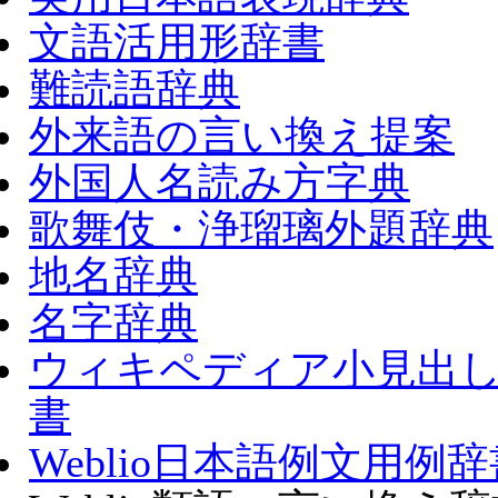
文語活用形辞書
難読語辞典
外来語の言い換え提案
外国人名読み方字典
歌舞伎・浄瑠璃外題辞典
地名辞典
名字辞典
ウィキペディア小見出
書
Weblio日本語例文用例辞