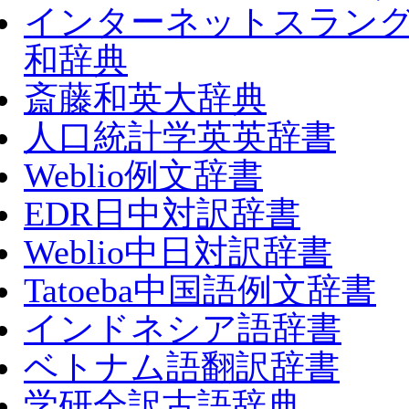
インターネットスラン
和辞典
斎藤和英大辞典
人口統計学英英辞書
Weblio例文辞書
EDR日中対訳辞書
Weblio中日対訳辞書
Tatoeba中国語例文辞書
インドネシア語辞書
ベトナム語翻訳辞書
学研全訳古語辞典