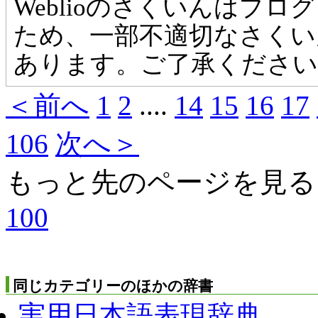
Weblioのさくいんはプ
ため、一部不適切なさくい
あります。ご了承ください
＜前へ
1
2
...
.
14
15
16
17
106
次へ＞
もっと先のページを見る
100
同じカテゴリーのほかの辞書
実用日本語表現辞典