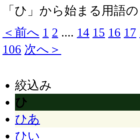
「ひ」から始まる用語の
＜前へ
1
2
...
.
14
15
16
17
106
次へ＞
絞込み
ひ
ひあ
ひい