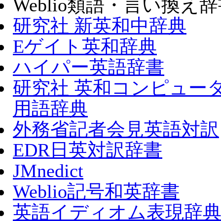
Weblio類語・言い換え
研究社 新英和中辞典
Eゲイト英和辞典
ハイパー英語辞書
研究社 英和コンピュー
用語辞典
外務省記者会見英語対訳
EDR日英対訳辞書
JMnedict
Weblio記号和英辞書
英語イディオム表現辞