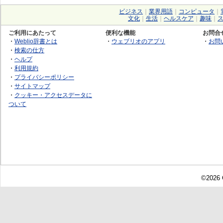
ビジネス
｜
業界用語
｜
コンピュータ
｜
文化
｜
生活
｜
ヘルスケア
｜
趣味
｜
ご利用にあたって
便利な機能
お問合
・
Weblio辞書とは
・
ウェブリオのアプリ
・
お問
・
検索の仕方
・
ヘルプ
・
利用規約
・
プライバシーポリシー
・
サイトマップ
・
クッキー・アクセスデータに
ついて
©2026 