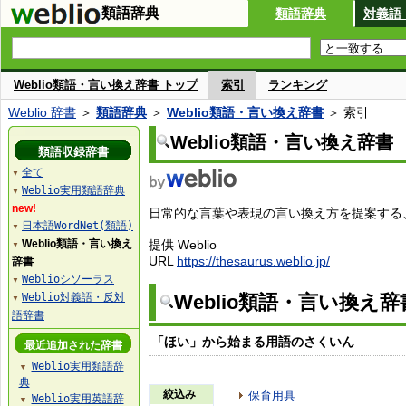
類語辞典
類語辞典
対義語
Weblio類語・言い換え辞書 トップ
索引
ランキング
Weblio 辞書
＞
類語辞典
＞
Weblio類語・言い換え辞書
＞ 索引
Weblio類語・言い換え辞書
類語収録辞書
全て
▼
Weblio実用類語辞典
▼
new!
日常的な言葉や表現の言い換え方を提案する、W
日本語WordNet(類語)
▼
Weblio類語・言い換え
提供 Weblio
▼
URL
https://thesaurus.weblio.jp/
辞書
Weblioシソーラス
▼
Weblio対義語・反対
Weblio類語・言い換え
▼
語辞書
「ほい」から始まる用語のさくいん
最近追加された辞書
Weblio実用類語辞
▼
典
絞込み
保育用具
Weblio実用英語辞
▼