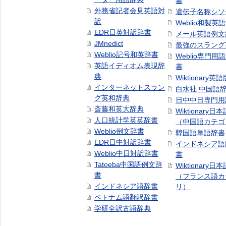
書
外務省記者会見英語対
遺伝子名称シソ
訳
Weblio和製英
EDR日英対訳辞書
メール英語例文
JMnedict
最強のスラング
Weblio記号和英辞書
Weblio専門用
英語イディオム表現辞
書
典
Wiktionary英語
インターネットスラン
白水社 中国語
グ英和辞典
日中中日専門用
斎藤和英大辞典
Wiktionary日
人口統計学英英辞書
（中国語カテゴ
Weblio例文辞書
韓国語単語辞書
EDR日中対訳辞書
インドネシア語
Weblio中日対訳辞書
書
Tatoeba中国語例文辞
Wiktionary日
書
（フランス語カ
インドネシア語辞書
リ）
ベトナム語翻訳辞書
学研全訳古語辞典