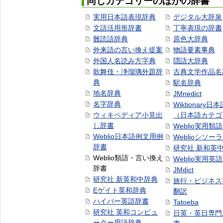
同じカテゴリーのほかの辞書
実用日本語表現辞典
デジタル大辞泉
文語活用形辞書
丁寧表現の辞書
難読語辞典
原色大辞典
外来語の言い換え提案
物語要素事典
外国人名読み方字典
隠語大辞典
歌舞伎・浄瑠璃外題辞
古典文学作品名
典
駅名辞典
地名辞典
JMnedict
名字辞典
Wiktionary日
ウィキペディア小見出
（日本語カテゴ
し辞書
Weblio実用類
Weblio日本語例文用例
Weblioシソー
辞書
研究社 新和英
Weblio類語・言い換え
Weblio実用英
辞書
JMdict
研究社 新英和中辞典
旅行・ビジネス
Eゲイト英和辞典
翻訳
ハイパー英語辞書
Tatoeba
研究社 英和コンピュ
日英・英日専門
ーター用語辞典