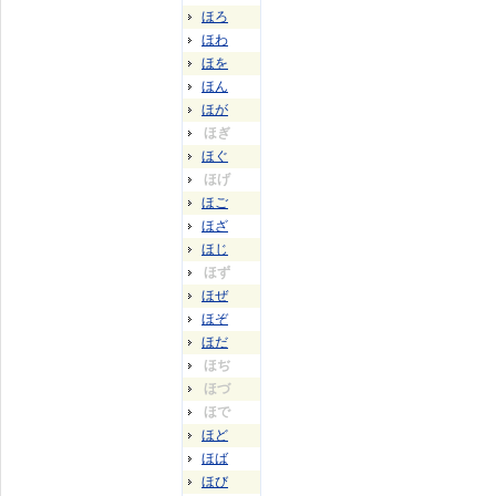
ほろ
ほわ
ほを
ほん
ほが
ほぎ
ほぐ
ほげ
ほご
ほざ
ほじ
ほず
ほぜ
ほぞ
ほだ
ほぢ
ほづ
ほで
ほど
ほば
ほび