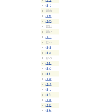
ほな
ほに
ほぬ
ほね
ほの
ほは
ほひ
ほふ
ほへ
ほほ
ほま
ほみ
ほむ
ほめ
ほも
ほや
ほゆ
ほよ
ほら
ほり
ほる
ほれ