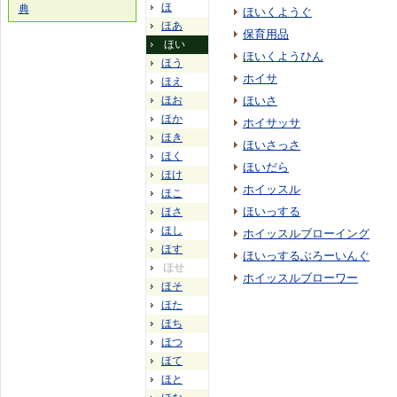
ほ
典
ほいくようぐ
ほあ
保育用品
ほい
ほいくようひん
ほう
ホイサ
ほえ
ほお
ほいさ
ほか
ホイサッサ
ほき
ほいさっさ
ほく
ほいだら
ほけ
ホイッスル
ほこ
ほいっする
ほさ
ほし
ホイッスルブローイング
ほす
ほいっするぶろーいんぐ
ほせ
ホイッスルブローワー
ほそ
ほた
ほち
ほつ
ほて
ほと