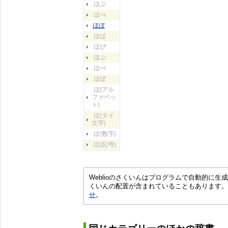
ほぶ
ほべ
ほぼ
ほぱ
ほぴ
ほぷ
ほぺ
ほぽ
ほ(アル
ファベッ
ト)
ほ(タイ
文字)
ほ(数字)
ほ(記号)
Weblioのさくいんはプログラムで自動的に
くいんの配置が含まれていることもあります。
せ
。