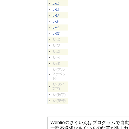
いど
いば
いび
いぶ
いべ
いぼ
いぱ
いぴ
いぷ
いぺ
いぽ
い(アル
ファベッ
ト)
い(タイ
文字)
い(数字)
い(記号)
Weblioのさくいんはプログラムで
一部不適切なさくいんの配置が含まれ