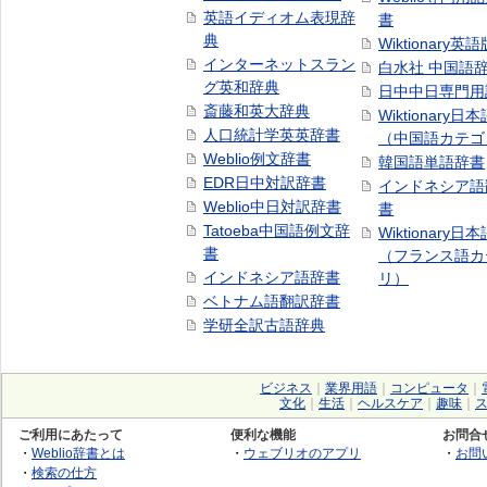
英語イディオム表現辞
書
典
Wiktionary英語
インターネットスラン
白水社 中国語
グ英和辞典
日中中日専門用
斎藤和英大辞典
Wiktionary日
人口統計学英英辞書
（中国語カテゴ
Weblio例文辞書
韓国語単語辞書
EDR日中対訳辞書
インドネシア語
Weblio中日対訳辞書
書
Tatoeba中国語例文辞
Wiktionary日
書
（フランス語カ
インドネシア語辞書
リ）
ベトナム語翻訳辞書
学研全訳古語辞典
ビジネス
｜
業界用語
｜
コンピュータ
｜
文化
｜
生活
｜
ヘルスケア
｜
趣味
｜
ご利用にあたって
便利な機能
お問合
・
Weblio辞書とは
・
ウェブリオのアプリ
・
お問
・
検索の仕方