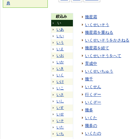
典
絞込み
幾星霜
い
いくせいそう
いあ
幾星霜を重ねる
いい
いくせいそうをかさねる
いう
幾星霜を経て
いえ
いお
いくせいそうをへて
いか
育成中
いき
いくせいちゅう
いく
幾千
いけ
いくせん
いこ
行くぞー
いさ
いし
いくぞー
いす
幾多
いせ
いくた
いそ
幾多の
いた
いくたの
いち