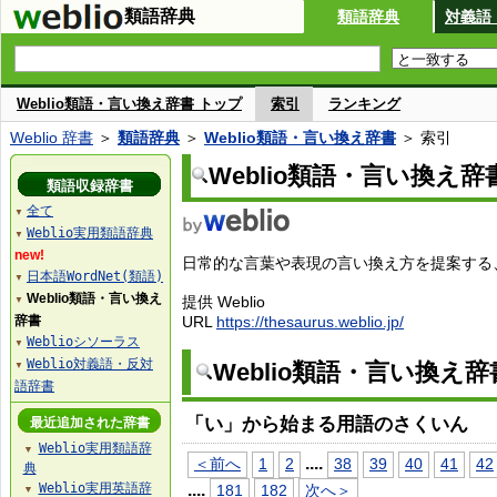
類語辞典
類語辞典
対義語
Weblio類語・言い換え辞書 トップ
索引
ランキング
Weblio 辞書
＞
類語辞典
＞
Weblio類語・言い換え辞書
＞ 索引
Weblio類語・言い換え辞
類語収録辞書
全て
▼
Weblio実用類語辞典
▼
new!
日常的な言葉や表現の言い換え方を提案する、W
日本語WordNet(類語)
▼
Weblio類語・言い換え
提供 Weblio
▼
辞書
URL
https://thesaurus.weblio.jp/
Weblioシソーラス
▼
Weblio対義語・反対
Weblio類語・言い換え
▼
語辞書
「い」から始まる用語のさくいん
最近追加された辞書
Weblio実用類語辞
▼
...
.
＜前へ
1
2
38
39
40
41
42
典
Weblio実用英語辞
...
.
181
182
次へ＞
▼