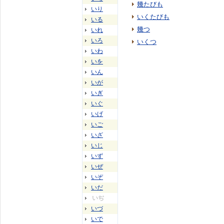
幾たびも
いり
いくたびも
いる
幾つ
いれ
いろ
いくつ
いわ
いを
いん
いが
いぎ
いぐ
いげ
いご
いざ
いじ
いず
いぜ
いぞ
いだ
いぢ
いづ
いで