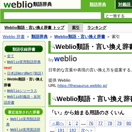
類語辞典
類語辞典
対義語
Weblio類語・言い換え辞書 トップ
索引
ランキング
Weblio 辞書
＞
類語辞典
＞
Weblio類語・言い換え辞書
＞ 索引
Weblio類語・言い換え辞
類語収録辞書
全て
▼
Weblio実用類語辞典
▼
new!
日常的な言葉や表現の言い換え方を提案する、W
日本語WordNet(類語)
▼
Weblio類語・言い換え
提供 Weblio
▼
辞書
URL
https://thesaurus.weblio.jp/
Weblioシソーラス
▼
Weblio対義語・反対
Weblio類語・言い換え
▼
語辞書
「い」から始まる用語のさくいん
最近追加された辞書
Weblio実用類語辞
▼
...
.
＜前へ
1
2
76
77
78
79
80
典
Weblio実用英語辞
...
.
181
182
次へ＞
▼