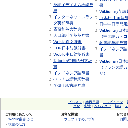
英語イディオム表現辞
書
典
Wiktionary英語
インターネットスラン
白水社 中国語
グ英和辞典
日中中日専門用
斎藤和英大辞典
Wiktionary日
人口統計学英英辞書
（中国語カテゴ
Weblio例文辞書
韓国語単語辞書
EDR日中対訳辞書
インドネシア語
Weblio中日対訳辞書
書
Tatoeba中国語例文辞
Wiktionary日
書
（フランス語カ
インドネシア語辞書
リ）
ベトナム語翻訳辞書
学研全訳古語辞典
ビジネス
｜
業界用語
｜
コンピュータ
｜
文化
｜
生活
｜
ヘルスケア
｜
趣味
｜
ご利用にあたって
便利な機能
お問合
・
Weblio辞書とは
・
ウェブリオのアプリ
・
お問
・
検索の仕方