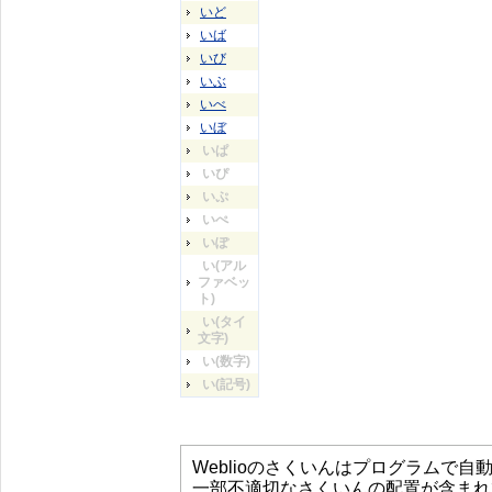
いど
いば
いび
いぶ
いべ
いぼ
いぱ
いぴ
いぷ
いぺ
いぽ
い(アル
ファベッ
ト)
い(タイ
文字)
い(数字)
い(記号)
Weblioのさくいんはプログラムで
一部不適切なさくいんの配置が含まれ