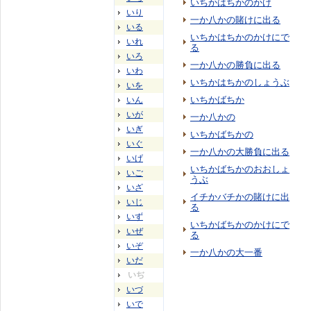
いちかはちかのかけ
いり
一か八かの賭けに出る
いる
いちかはちかのかけにで
いれ
る
いろ
一か八かの勝負に出る
いわ
いちかはちかのしょうぶ
いを
いちかばちか
いん
いが
一か八かの
いぎ
いちかばちかの
いぐ
一か八かの大勝負に出る
いげ
いちかばちかのおおしょ
いご
うぶ
いざ
イチかバチかの賭けに出
いじ
る
いず
いちかばちかのかけにで
いぜ
る
いぞ
一か八かの大一番
いだ
いぢ
いづ
いで