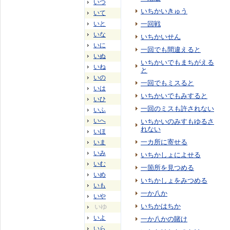
いつ
いちかいきゅう
いて
いと
一回戦
いな
いちかいせん
いに
一回でも間違えると
いぬ
いちかいでもまちがえる
いね
と
いの
一回でもミスると
いは
いちかいでもみすると
いひ
一回のミスも許されない
いふ
いへ
いちかいのみすもゆるさ
れない
いほ
一カ所に寄せる
いま
いみ
いちかしょによせる
いむ
一箇所を見つめる
いめ
いちかしょをみつめる
いも
一か八か
いや
いちかはちか
いゆ
いよ
一か八かの賭け
いら