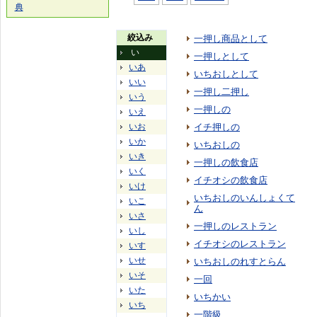
典
絞込み
一押し商品として
い
一押しとして
いあ
いちおしとして
いい
一押し二押し
いう
一押しの
いえ
いお
イチ押しの
いか
いちおしの
いき
一押しの飲食店
いく
イチオシの飲食店
いけ
いちおしのいんしょくて
いこ
ん
いさ
一押しのレストラン
いし
イチオシのレストラン
いす
いせ
いちおしのれすとらん
いそ
一回
いた
いちかい
いち
一階級