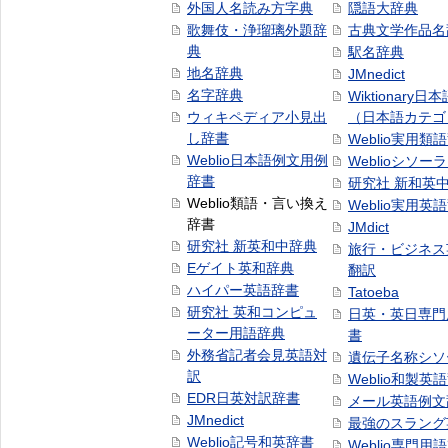
外国人名読み方字典
隠語大辞典
歌舞伎・浄瑠璃外題辞
古典文学作品名
典
駅名辞典
地名辞典
JMnedict
名字辞典
Wiktionary日
ウィキペディア小見出
（日本語カテゴ
し辞書
Weblio実用類
Weblio日本語例文用例
Weblioシソー
辞書
研究社 新和英
Weblio類語・言い換え
Weblio実用英
辞書
JMdict
研究社 新英和中辞典
旅行・ビジネス
Eゲイト英和辞典
翻訳
ハイパー英語辞書
Tatoeba
研究社 英和コンピュ
日英・英日専門
ーター用語辞典
書
外務省記者会見英語対
遺伝子名称シソ
訳
Weblio和製英
EDR日英対訳辞書
メール英語例文
JMnedict
最強のスラング
Weblio記号和英辞書
Weblio専門用