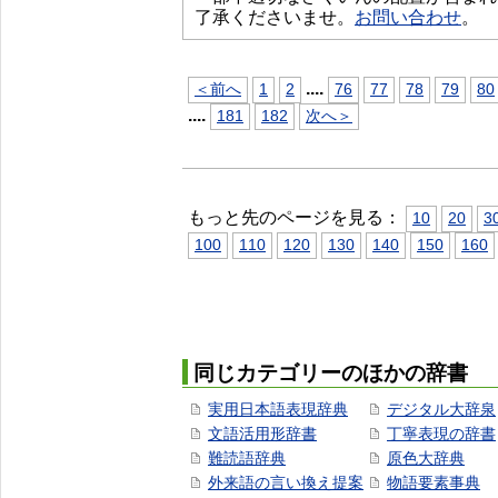
了承くださいませ。
お問い合わせ
。
...
.
＜前へ
1
2
76
77
78
79
80
...
.
181
182
次へ＞
もっと先のページを見る：
10
20
3
100
110
120
130
140
150
160
同じカテゴリーのほかの辞書
実用日本語表現辞典
デジタル大辞泉
文語活用形辞書
丁寧表現の辞書
難読語辞典
原色大辞典
外来語の言い換え提案
物語要素事典