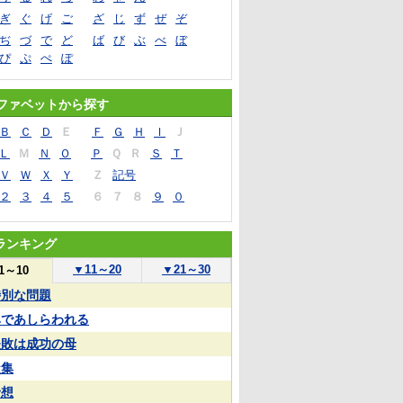
ぎ
ぐ
げ
ご
ざ
じ
ず
ぜ
ぞ
ぢ
づ
で
ど
ば
び
ぶ
べ
ぼ
ぴ
ぷ
ぺ
ぽ
ファベットから探す
Ｂ
Ｃ
Ｄ
Ｅ
Ｆ
Ｇ
Ｈ
Ｉ
Ｊ
Ｌ
Ｍ
Ｎ
Ｏ
Ｐ
Ｑ
Ｒ
Ｓ
Ｔ
Ｖ
Ｗ
Ｘ
Ｙ
Ｚ
記号
２
３
４
５
６
７
８
９
０
ランキング
▼
11～20
▼
21～30
1～10
特別な問題
鼻であしらわれる
失敗は成功の母
凝集
予想