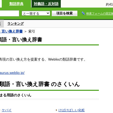
類語辞典
対義語・反対語
約4
検索フォームの固定
引
ランキング
語・言い換え辞書
＞ 索引
io類語・言い換え辞書
現の言い換え方を提案する、Weblioの類語辞書です。
saurus.weblio.jp/
io類語・言い換え辞書 のさくいん
まる用語のさくいん
ケバイ
けばけばしい化粧