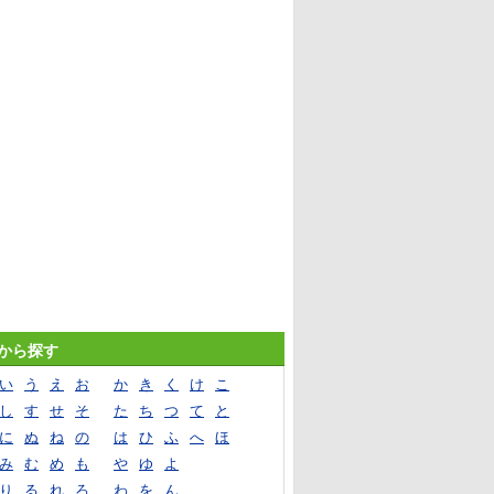
音から探す
い
う
え
お
か
き
く
け
こ
し
す
せ
そ
た
ち
つ
て
と
に
ぬ
ね
の
は
ひ
ふ
へ
ほ
み
む
め
も
や
ゆ
よ
り
る
れ
ろ
わ
を
ん