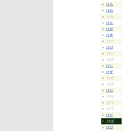
けろ
けわ
けを
けん
けが
けぎ
けぐ
けげ
けご
けざ
けじ
けず
けぜ
けぞ
けだ
けぢ
けづ
けで
けど
けば
けび