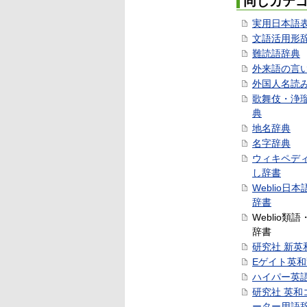
同じカテ
実用日本語
文語活用形
難読語辞典
外来語の言
外国人名読
歌舞伎・浄
典
地名辞典
名字辞典
ウィキペデ
し辞書
Weblio日
辞書
Weblio類
辞書
研究社 新英
Eゲイト英
ハイパー英
研究社 英和
ーター用語