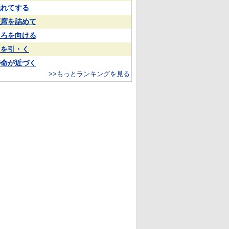
隠れてする
座席を詰めて
後ろを向ける
目を引・く
寿命が近づく
>>もっとランキングを見る