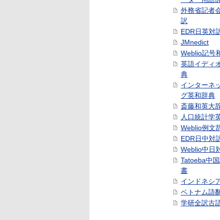
外務省記者
訳
EDR日英対
JMnedict
Weblio記
英語イディ
典
インターネ
グ英和辞典
斎藤和英大
人口統計学
Weblio例文
EDR日中対
Weblio中
Tatoeba
書
インドネシ
ベトナム語
学研全訳古