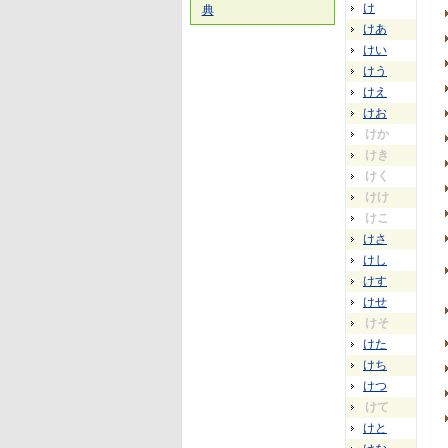
け
典
けあ
けい
けう
けえ
けお
けか
けき
けく
けけ
けこ
けさ
けし
けす
けせ
けそ
けた
けち
けつ
けて
けと