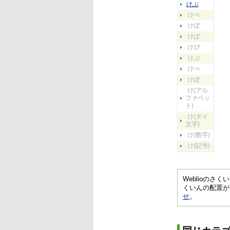
けぶ
けべ
けぼ
けぱ
けぴ
けぷ
けぺ
けぽ
け(アル
ファベッ
ト)
け(タイ
文字)
け(数字)
け(記号)
Weblioの
くいんの配置が
せ
。