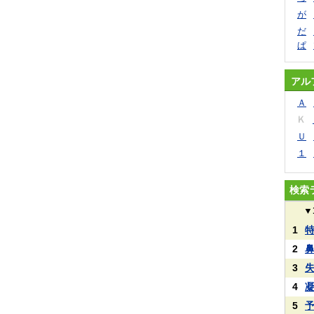
が
だ
ぱ
アル
Ａ
Ｋ
Ｕ
１
検索
▼
1
2
3
4
5