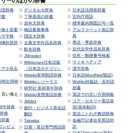
ゴリーのほかの辞書
表現辞典
デジタル大辞泉
日本語活用形辞書
辞書
丁寧表現の辞書
宮内庁用語
原色大辞典
標準案内用図記号一覧
い換え提案
物語要素事典
アルファベット表記辞
典
み方字典
隠語大辞典
季語・季題辞典
瑠璃外題辞
古典文学作品名辞典
近代文学作品名辞典
駅名辞典
住所・郵便番号検索
JMnedict
ウィキペディア
Wiktionary日本語版
ィア小見出
（日本語カテゴリ）
漢字辞典
Weblio実用類語辞典
日本語WordNet(類語)
本語例文用例
Weblioシソーラス
Weblio対義語・反対語
辞書
研究社 新和英中辞典
語・言い換え
英語での言い方用例集
Weblio実用英語辞典
コア・セオリー英語表
JMdict
和中辞典
現(基本動詞)
旅行・ビジネス英会話
和辞典
英語ことわざ教訓辞典
翻訳
語辞書
金融庁記者会見英語対
Tatoeba
コンピュ
訳
日英・英日専門用語辞
辞典