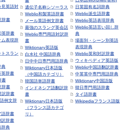
日本語WordNet(英和)
書
会見英語対
日英固有名詞辞典
遺伝子名称シソーラス
Weblio派生語辞書
Weblio和製英語辞書
訳辞書
Weblio英語表現辞典
メール英語例文辞書
Weblio英語言い回し辞
最強のスラング英会話
号和英辞書
典
Weblio専門用語対訳辞
オム表現辞
場面別・シーン別英語
書
表現辞典
Wiktionary英語版
ットスラン
Weblio英和対訳辞書
白水社 中国語辞典
ウィキペディア英語版
日中中日専門用語辞典
辞典
Weblio中国語翻訳辞書
Wiktionary日本語版
英英辞書
中英英中専門用語辞典
（中国語カテゴリ）
辞書
Wiktionary中国語版
韓国語単語辞書
訳辞書
韓日専門用語辞書
インドネシア語翻訳辞
日対訳辞書
書
タイ語辞書
中国語例文辞
Wiktionary日本語版
Wikipediaフランス語版
（フランス語カテゴ
ア語辞書
リ）
翻訳辞書
語辞典