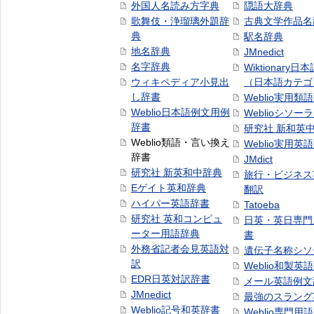
外国人名読み方字典
隠語大辞典
歌舞伎・浄瑠璃外題辞
古典文学作品名
典
駅名辞典
地名辞典
JMnedict
名字辞典
Wiktionary日
ウィキペディア小見出
（日本語カテゴ
し辞書
Weblio実用類
Weblio日本語例文用例
Weblioシソー
辞書
研究社 新和英
Weblio類語・言い換え
Weblio実用英
辞書
JMdict
研究社 新英和中辞典
旅行・ビジネス
Eゲイト英和辞典
翻訳
ハイパー英語辞書
Tatoeba
研究社 英和コンピュ
日英・英日専門
ーター用語辞典
書
外務省記者会見英語対
遺伝子名称シソ
訳
Weblio和製英
EDR日英対訳辞書
メール英語例文
JMnedict
最強のスラング
Weblio記号和英辞書
Weblio専門用