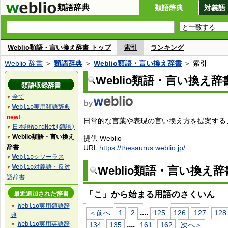
類語辞典
類語辞典
対義語
Weblio類語・言い換え辞書 トップ
索引
ランキング
Weblio 辞書
＞
類語辞典
＞
Weblio類語・言い換え辞書
＞ 索引
Weblio類語・言い換え辞
類語収録辞書
全て
▼
Weblio実用類語辞典
▼
new!
日常的な言葉や表現の言い換え方を提案する、W
日本語WordNet(類語)
▼
Weblio類語・言い換え
提供 Weblio
▼
辞書
URL
https://thesaurus.weblio.jp/
Weblioシソーラス
▼
Weblio対義語・反対
Weblio類語・言い換え
▼
語辞書
「こ」から始まる用語のさくいん
最近追加された辞書
Weblio実用類語辞
▼
...
.
＜前へ
1
2
125
126
127
128
典
Weblio実用英語辞
...
.
134
135
161
162
次へ＞
▼