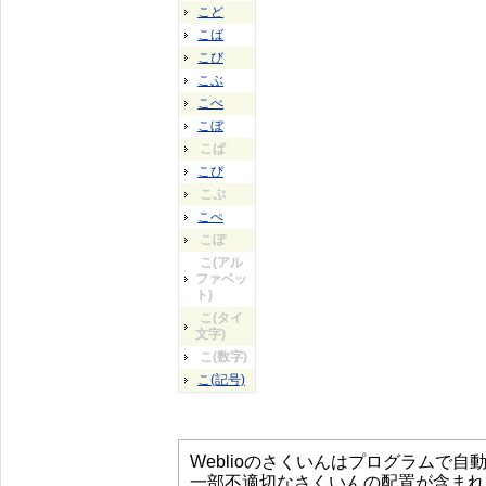
こど
こば
こび
こぶ
こべ
こぼ
こぱ
こぴ
こぷ
こぺ
こぽ
こ(アル
ファベッ
ト)
こ(タイ
文字)
こ(数字)
こ(記号)
Weblioのさくいんはプログラムで
一部不適切なさくいんの配置が含まれ