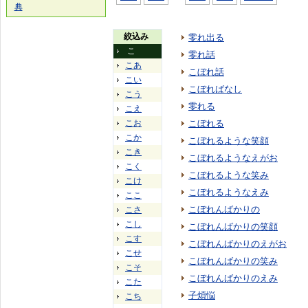
典
絞込み
零れ出る
こ
零れ話
こあ
こぼれ話
こい
こぼればなし
こう
零れる
こえ
こお
こぼれる
こか
こぼれるような笑顔
こき
こぼれるようなえがお
こく
こぼれるような笑み
こけ
こぼれるようなえみ
ここ
こぼれんばかりの
こさ
こし
こぼれんばかりの笑顔
こす
こぼれんばかりのえがお
こせ
こぼれんばかりの笑み
こそ
こぼれんばかりのえみ
こた
子煩悩
こち