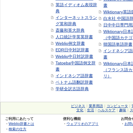
英語イディオム表現辞
書
典
Wiktionary英語
インターネットスラン
白水社 中国語
グ英和辞典
日中中日専門用
斎藤和英大辞典
Wiktionary日
人口統計学英英辞書
（中国語カテゴ
Weblio例文辞書
韓国語単語辞書
EDR日中対訳辞書
インドネシア語
Weblio中日対訳辞書
書
Tatoeba中国語例文辞
Wiktionary日
書
（フランス語カ
インドネシア語辞書
リ）
ベトナム語翻訳辞書
学研全訳古語辞典
ビジネス
｜
業界用語
｜
コンピュータ
｜
文化
｜
生活
｜
ヘルスケア
｜
趣味
｜
ご利用にあたって
便利な機能
お問合
・
Weblio辞書とは
・
ウェブリオのアプリ
・
お問
・
検索の仕方