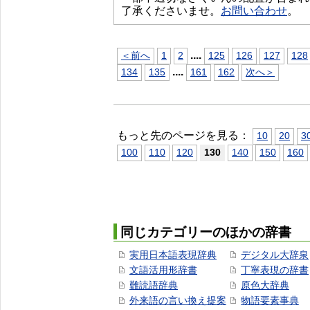
了承くださいませ。
お問い合わせ
。
...
.
＜前へ
1
2
125
126
127
128
...
.
134
135
161
162
次へ＞
もっと先のページを見る：
10
20
3
100
110
120
130
140
150
160
同じカテゴリーのほかの辞書
実用日本語表現辞典
デジタル大辞泉
文語活用形辞書
丁寧表現の辞書
難読語辞典
原色大辞典
外来語の言い換え提案
物語要素事典