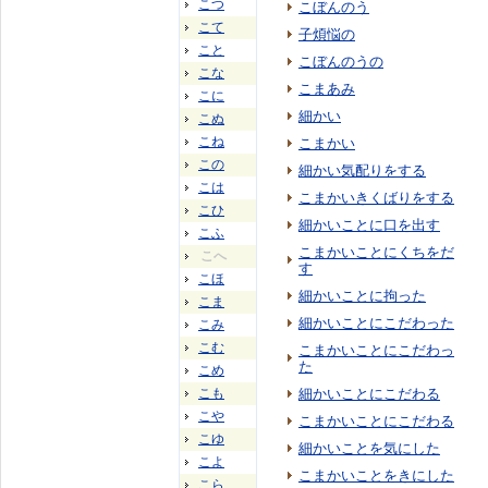
こつ
こぼんのう
こて
子煩悩の
こと
こぼんのうの
こな
こまあみ
こに
細かい
こぬ
こね
こまかい
この
細かい気配りをする
こは
こまかいきくばりをする
こひ
細かいことに口を出す
こふ
こまかいことにくちをだ
こへ
す
こほ
細かいことに拘った
こま
細かいことにこだわった
こみ
こむ
こまかいことにこだわっ
た
こめ
こも
細かいことにこだわる
こや
こまかいことにこだわる
こゆ
細かいことを気にした
こよ
こまかいことをきにした
こら