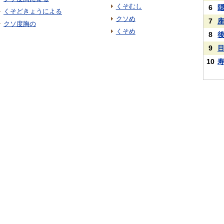
くそむし
6
くそどきょうによる
クソめ
7
クソ度胸の
くそめ
8
9
10