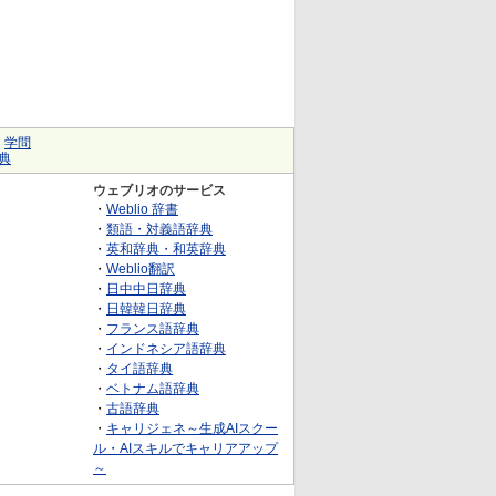
｜
学問
典
ウェブリオのサービス
・
Weblio 辞書
・
類語・対義語辞典
・
英和辞典・和英辞典
・
Weblio翻訳
・
日中中日辞典
・
日韓韓日辞典
・
フランス語辞典
・
インドネシア語辞典
・
タイ語辞典
・
ベトナム語辞典
・
古語辞典
・
キャリジェネ～生成AIスクー
ル・AIスキルでキャリアアップ
～