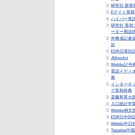
研究社 新英
Eゲイト英
ハイパー英
研究社 英和
ーター用語
外務省記者
訳
EDR日英対
JMnedict
Weblio記
英語イディ
典
インターネ
グ英和辞典
斎藤和英大
人口統計学
Weblio例文
EDR日中対
Weblio中
Tatoeba