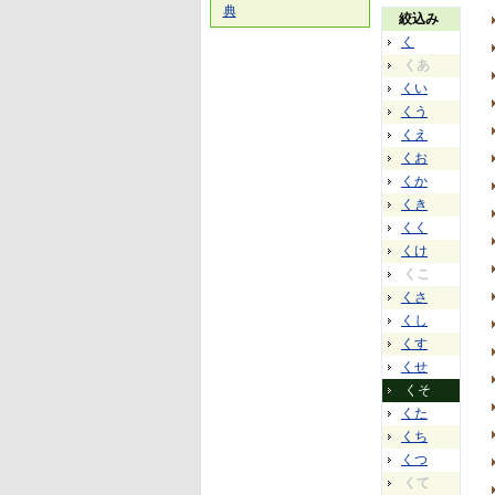
典
絞込み
く
くあ
くい
くう
くえ
くお
くか
くき
くく
くけ
くこ
くさ
くし
くす
くせ
くそ
くた
くち
くつ
くて