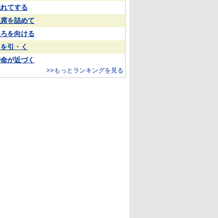
隠れてする
座席を詰めて
後ろを向ける
目を引・く
寿命が近づく
>>もっとランキングを見る