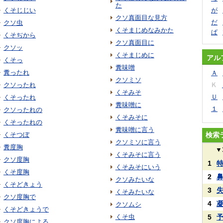
た
くそじじい
が
クソ真面目な見方
だ
クソ虫
くそまじめなみかた
ぱ
くそぢから
クソ真面目に
クソッ
くそまじめに
アル
くそっ
糞味噌
糞ったれ
Ａ
クソミソ
クソったれ
Ｋ
くそみそ
Ｕ
くそったれ
糞味噌に
１
クソったれの
くそみそに
くそったれの
糞味噌に言う
くそつぼ
検索
クソミソに言う
糞度胸
▼
くそみそに言う
クソ度胸
1
くそみそにいう
くそ度胸
2
クソみたいな
くそどきょう
3
くそみたいな
クソ度胸で
4
クソムシ
くそどきょうで
くそ虫
5
クソ度胸による