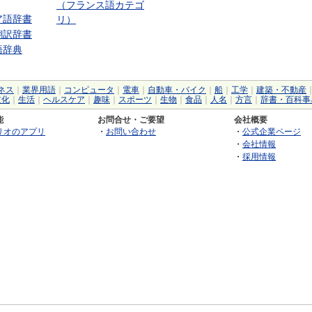
（フランス語カテゴ
ア語辞書
リ）
翻訳辞書
語辞典
ネス
｜
業界用語
｜
コンピュータ
｜
電車
｜
自動車・バイク
｜
船
｜
工学
｜
建築・不動産
文化
｜
生活
｜
ヘルスケア
｜
趣味
｜
スポーツ
｜
生物
｜
食品
｜
人名
｜
方言
｜
辞書・百科事
能
お問合せ・ご要望
会社概要
リオのアプリ
・
お問い合わせ
・
公式企業ページ
・
会社情報
・
採用情報