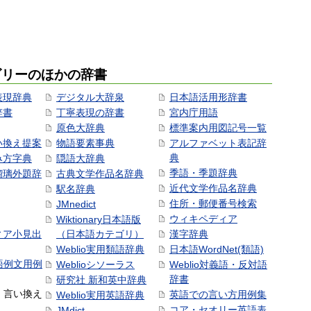
ゴリーのほかの辞書
表現辞典
デジタル大辞泉
日本語活用形辞書
辞書
丁寧表現の辞書
宮内庁用語
原色大辞典
標準案内用図記号一覧
い換え提案
物語要素事典
アルファベット表記辞
典
み方字典
隠語大辞典
季語・季題辞典
瑠璃外題辞
古典文学作品名辞典
近代文学作品名辞典
駅名辞典
住所・郵便番号検索
JMnedict
ウィキペディア
Wiktionary日本語版
ィア小見出
（日本語カテゴリ）
漢字辞典
Weblio実用類語辞典
日本語WordNet(類語)
本語例文用例
Weblioシソーラス
Weblio対義語・反対語
辞書
研究社 新和英中辞典
語・言い換え
英語での言い方用例集
Weblio実用英語辞典
コア・セオリー英語表
JMdict