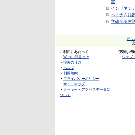
書
インドネシ
ベトナム語
学研全訳古
ビジ
ご利用にあたって
便利な機
・
Weblio辞書とは
・
ウェブ
・
検索の仕方
・
ヘルプ
・
利用規約
・
プライバシーポリシー
・
サイトマップ
・
クッキー・アクセスデータに
ついて