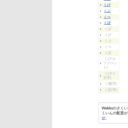
くび
くぶ
くべ
くぼ
くぱ
くぴ
くぷ
くぺ
くぽ
く(アル
ファベッ
ト)
く(タイ
文字)
く(数字)
く(記号)
Weblioの
くいんの配置が
せ
。