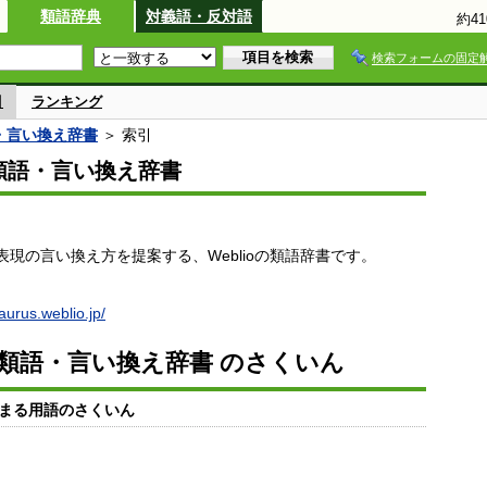
類語辞典
対義語・反対語
約4
検索フォームの固定
引
ランキング
語・言い換え辞書
＞ 索引
io類語・言い換え辞書
現の言い換え方を提案する、Weblioの類語辞書です。
saurus.weblio.jp/
io類語・言い換え辞書 のさくいん
まる用語のさくいん