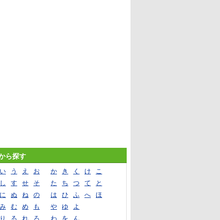
音から探す
い
う
え
お
か
き
く
け
こ
し
す
せ
そ
た
ち
つ
て
と
に
ぬ
ね
の
は
ひ
ふ
へ
ほ
み
む
め
も
や
ゆ
よ
り
る
れ
ろ
わ
を
ん