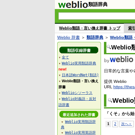
類語辞典
Weblio類語・言い換え辞書 トップ
索
Weblio 辞書
＞
類語辞典
＞
Weblio類
Webl
類語収録辞書
全て
▼
Weblio実用類語辞典
▼
new!
日常的な言葉や表
日本語WordNet(類語)
▼
Weblio類語・言い換え
提供 Weblio
▼
URL
https://the
辞書
Weblioシソーラス
▼
Weblio対義語・反対
Webl
▼
語辞書
「くそ」から始
最近追加された辞書
Weblio実用類語辞
▼
1
2
次へ＞
典
Weblio実用英語辞
▼