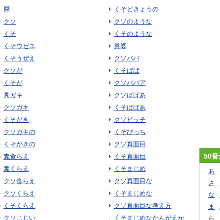
屎
くそどきょうの
クソ
クソのような
くそ
くそのような
くそウゼエ
糞婆
くそうぜえ
クソババ
クソが
くそばば
くそが
クソババア
糞ガキ
クソばばあ
クソガキ
くそばばあ
くそがき
クソビッチ
クソガキの
くそびっち
くそがきの
クソ真面目
50
糞食らえ
くそ真面目
糞くらえ
くそまじめ
あ
クソ食らえ
クソ真面目な
さ
クソくらえ
くそまじめな
な
くそくらえ
クソ真面目な考え方
ま
クソじじい
くそまじめなかんがえか
ら