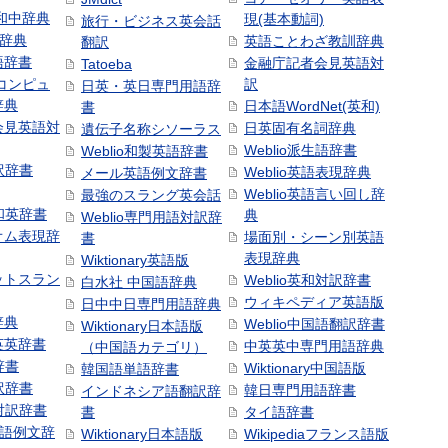
和中辞典
現(基本動詞)
旅行・ビジネス英会話
和辞典
英語ことわざ教訓辞典
翻訳
語辞書
金融庁記者会見英語対
Tatoeba
コンピュ
訳
日英・英日専門用語辞
辞典
日本語WordNet(英和)
書
会見英語対
日英固有名詞辞典
遺伝子名称シソーラス
Weblio派生語辞書
Weblio和製英語辞書
訳辞書
Weblio英語表現辞典
メール英語例文辞書
Weblio英語言い回し辞
最強のスラング英会話
号和英辞書
典
Weblio専門用語対訳辞
オム表現辞
場面別・シーン別英語
書
表現辞典
Wiktionary英語版
ットスラン
Weblio英和対訳辞書
白水社 中国語辞典
ウィキペディア英語版
日中中日専門用語辞典
辞典
Weblio中国語翻訳辞書
Wiktionary日本語版
英英辞書
中英英中専門用語辞典
（中国語カテゴリ）
辞書
Wiktionary中国語版
韓国語単語辞書
訳辞書
韓日専門用語辞書
インドネシア語翻訳辞
日対訳辞書
書
タイ語辞書
中国語例文辞
Wiktionary日本語版
Wikipediaフランス語版