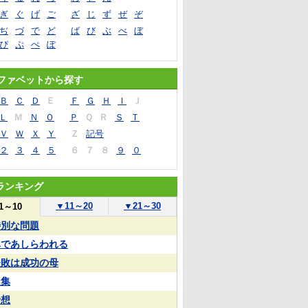
ぎ
ぐ
げ
ご
ざ
じ
ず
ぜ
ぞ
ぢ
づ
で
ど
ば
び
ぶ
べ
ぼ
ぴ
ぷ
ぺ
ぽ
ファベットから探す
Ｂ
Ｃ
Ｄ
Ｅ
Ｆ
Ｇ
Ｈ
Ｉ
Ｊ
Ｌ
Ｍ
Ｎ
Ｏ
Ｐ
Ｑ
Ｒ
Ｓ
Ｔ
Ｖ
Ｗ
Ｘ
Ｙ
Ｚ
記号
２
３
４
５
６
７
８
９
０
ランキング
▼
11～20
▼
21～30
1～10
特別な問題
鼻であしらわれる
失敗は成功の母
凝集
予想