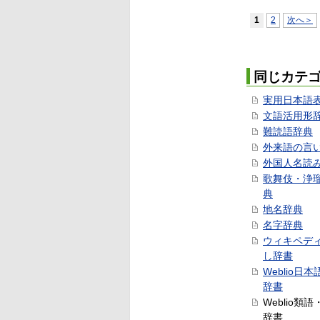
1
2
次へ＞
同じカテ
実用日本語
文語活用形
難読語辞典
外来語の言
外国人名読
歌舞伎・浄
典
地名辞典
名字辞典
ウィキペデ
し辞書
Weblio日
辞書
Weblio類
辞書