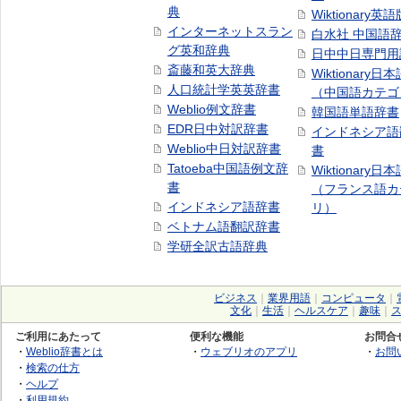
典
Wiktionary英語
インターネットスラン
白水社 中国語
グ英和辞典
日中中日専門用
斎藤和英大辞典
Wiktionary日
人口統計学英英辞書
（中国語カテゴ
Weblio例文辞書
韓国語単語辞書
EDR日中対訳辞書
インドネシア語
Weblio中日対訳辞書
書
Tatoeba中国語例文辞
Wiktionary日
書
（フランス語カ
インドネシア語辞書
リ）
ベトナム語翻訳辞書
学研全訳古語辞典
ビジネス
｜
業界用語
｜
コンピュータ
｜
文化
｜
生活
｜
ヘルスケア
｜
趣味
｜
ご利用にあたって
便利な機能
お問合
・
Weblio辞書とは
・
ウェブリオのアプリ
・
お問
・
検索の仕方
・
ヘルプ
・
利用規約