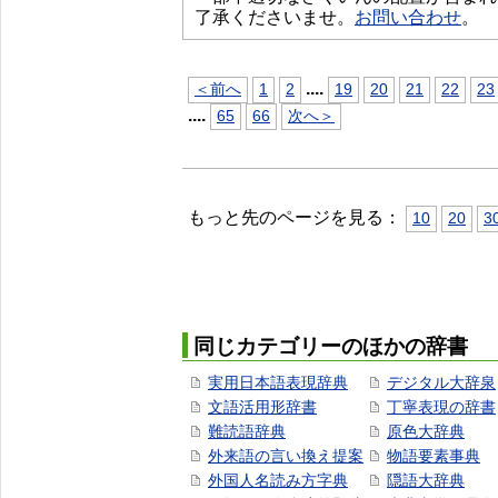
了承くださいませ。
お問い合わせ
。
...
.
＜前へ
1
2
19
20
21
22
23
...
.
65
66
次へ＞
もっと先のページを見る：
10
20
3
同じカテゴリーのほかの辞書
実用日本語表現辞典
デジタル大辞泉
文語活用形辞書
丁寧表現の辞書
難読語辞典
原色大辞典
外来語の言い換え提案
物語要素事典
外国人名読み方字典
隠語大辞典