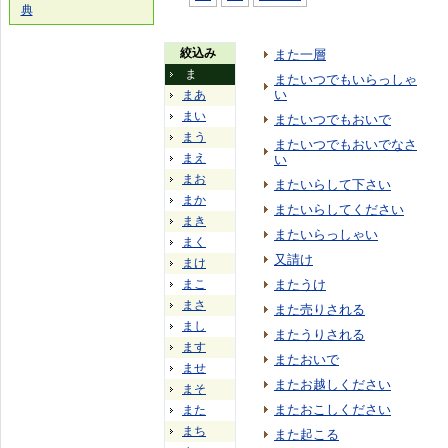
典
絞込み
また一層
ま
またいつでもいらっしゃ
い
まあ
まい
またいつでもおいで
まう
またいつでもおいでなさ
まえ
い
まお
またいらして下さい
まか
またいらしてください
まき
またいらっしゃい
まく
又請け
まけ
まこ
またうけ
まさ
また売りされる
まし
またうりされる
ます
またおいで
ませ
またお越しください
まそ
またおこしください
また
まち
また起こる