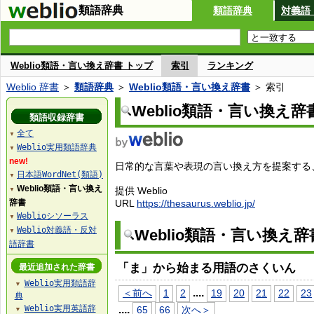
類語辞典
類語辞典
対義語
Weblio類語・言い換え辞書 トップ
索引
ランキング
Weblio 辞書
＞
類語辞典
＞
Weblio類語・言い換え辞書
＞ 索引
Weblio類語・言い換え辞
類語収録辞書
全て
▼
Weblio実用類語辞典
▼
new!
日常的な言葉や表現の言い換え方を提案する、W
日本語WordNet(類語)
▼
Weblio類語・言い換え
提供 Weblio
▼
辞書
URL
https://thesaurus.weblio.jp/
Weblioシソーラス
▼
Weblio対義語・反対
Weblio類語・言い換え
▼
語辞書
「ま」から始まる用語のさくいん
最近追加された辞書
Weblio実用類語辞
▼
...
.
＜前へ
1
2
19
20
21
22
23
典
Weblio実用英語辞
...
.
65
66
次へ＞
▼