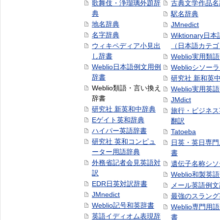
歌舞伎・浄瑠璃外題辞
古典文学作品名
典
駅名辞典
地名辞典
JMnedict
名字辞典
Wiktionary日
ウィキペディア小見出
（日本語カテゴ
し辞書
Weblio実用類
Weblio日本語例文用例
Weblioシソー
辞書
研究社 新和英
Weblio類語・言い換え
Weblio実用英
辞書
JMdict
研究社 新英和中辞典
旅行・ビジネス
Eゲイト英和辞典
翻訳
ハイパー英語辞書
Tatoeba
研究社 英和コンピュ
日英・英日専門
ーター用語辞典
書
外務省記者会見英語対
遺伝子名称シソ
訳
Weblio和製英
EDR日英対訳辞書
メール英語例文
JMnedict
最強のスラング
Weblio記号和英辞書
Weblio専門用
英語イディオム表現辞
書