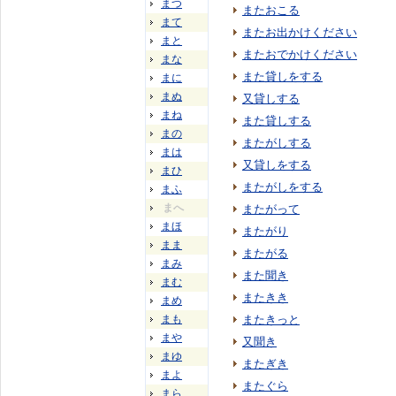
まつ
またおこる
まて
またお出かけください
まと
またおでかけください
まな
また貸しをする
まに
まぬ
又貸しする
まね
また貸しする
まの
またがしする
まは
又貸しをする
まひ
またがしをする
まふ
まへ
またがって
まほ
またがり
まま
またがる
まみ
また聞き
まむ
またきき
まめ
まも
またきっと
まや
又聞き
まゆ
またぎき
まよ
またぐら
まら