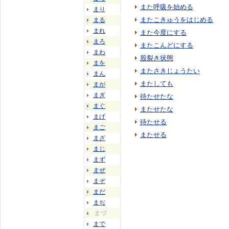
また呼吸を始める
まり
またこきゅうをはじめる
まる
まれ
また今度にする
まろ
またこんどにする
まわ
股裂き状態
まを
またさきじょうたい
まん
またしても
まが
まぎ
待たせたな
まぐ
またせたな
まげ
待たせる
まご
またせる
まざ
まじ
まず
まぜ
まぞ
まだ
まぢ
まづ
まで