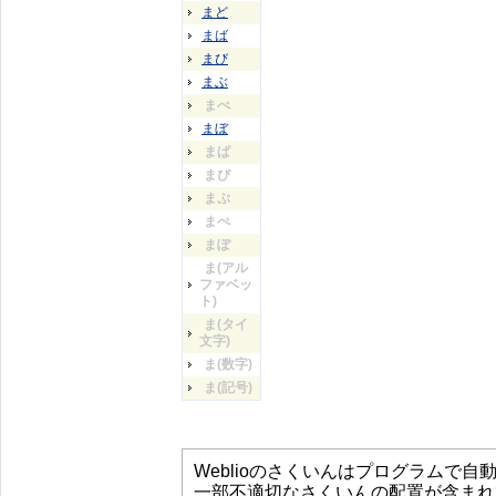
まど
まば
まび
まぶ
まべ
まぼ
まぱ
まぴ
まぷ
まぺ
まぽ
ま(アル
ファベッ
ト)
ま(タイ
文字)
ま(数字)
ま(記号)
Weblioのさくいんはプログラムで
一部不適切なさくいんの配置が含まれ