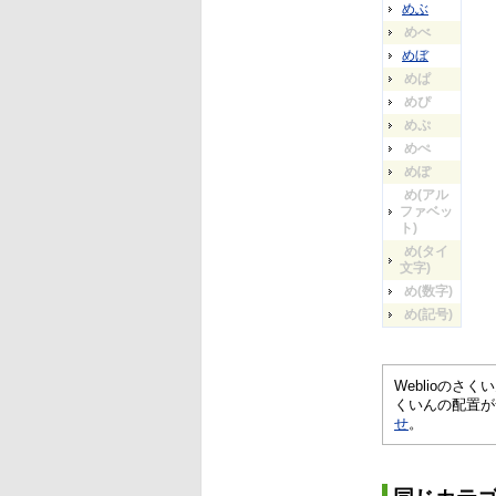
めぶ
めべ
めぼ
めぱ
めぴ
めぷ
めぺ
めぽ
め(アル
ファベッ
ト)
め(タイ
文字)
め(数字)
め(記号)
Weblioの
くいんの配置が
せ
。