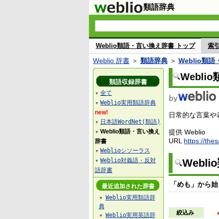
類語辞典
Weblio類語・言い換え辞書 トップ
索
Weblio 辞書
＞
類語辞典
＞
Weblio類
Webl
類語収録辞書
全て
▼
Weblio実用類語辞典
▼
new!
日常的な言葉や表
日本語WordNet(類語)
▼
Weblio類語・言い換え
提供 Weblio
▼
URL
https://the
辞書
Weblioシソーラス
▼
Weblio対義語・反対
Webl
▼
語辞書
「めも」から始
最近追加された辞書
Weblio実用類語辞
▼
典
絞込み
Weblio実用英語辞
▼