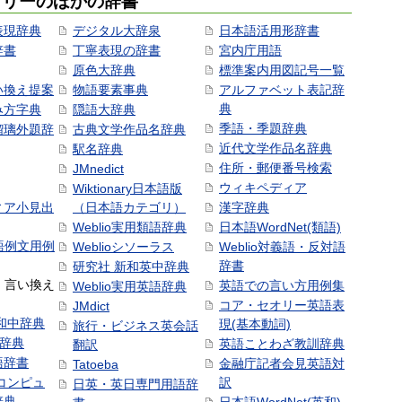
ゴリーのほかの辞書
表現辞典
デジタル大辞泉
日本語活用形辞書
辞書
丁寧表現の辞書
宮内庁用語
原色大辞典
標準案内用図記号一覧
い換え提案
物語要素事典
アルファベット表記辞
典
み方字典
隠語大辞典
季語・季題辞典
瑠璃外題辞
古典文学作品名辞典
近代文学作品名辞典
駅名辞典
住所・郵便番号検索
JMnedict
ウィキペディア
Wiktionary日本語版
ィア小見出
（日本語カテゴリ）
漢字辞典
Weblio実用類語辞典
日本語WordNet(類語)
本語例文用例
Weblioシソーラス
Weblio対義語・反対語
辞書
研究社 新和英中辞典
語・言い換え
英語での言い方用例集
Weblio実用英語辞典
コア・セオリー英語表
JMdict
和中辞典
現(基本動詞)
旅行・ビジネス英会話
和辞典
英語ことわざ教訓辞典
翻訳
語辞書
金融庁記者会見英語対
Tatoeba
コンピュ
訳
日英・英日専門用語辞
辞典