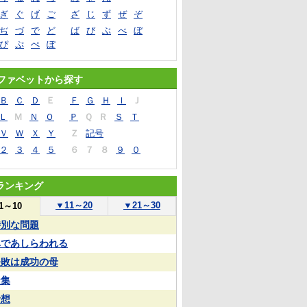
ぎ
ぐ
げ
ご
ざ
じ
ず
ぜ
ぞ
ぢ
づ
で
ど
ば
び
ぶ
べ
ぼ
ぴ
ぷ
ぺ
ぽ
ファベットから探す
Ｂ
Ｃ
Ｄ
Ｅ
Ｆ
Ｇ
Ｈ
Ｉ
Ｊ
Ｌ
Ｍ
Ｎ
Ｏ
Ｐ
Ｑ
Ｒ
Ｓ
Ｔ
Ｖ
Ｗ
Ｘ
Ｙ
Ｚ
記号
２
３
４
５
６
７
８
９
０
ランキング
▼
11～20
▼
21～30
1～10
特別な問題
鼻であしらわれる
失敗は成功の母
凝集
予想