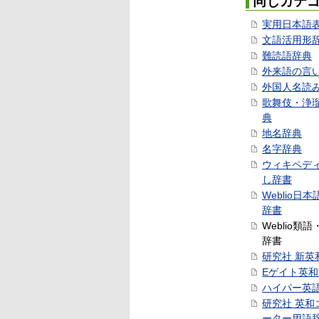
同じカテ
実用日本語
文語活用形
難読語辞典
外来語の言
外国人名読
歌舞伎・浄
典
地名辞典
名字辞典
ウィキペデ
し辞書
Weblio日
辞書
Weblio類
辞書
研究社 新英
Eゲイト英
ハイパー英
研究社 英和
ーター用語