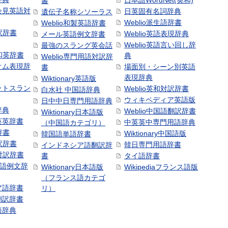
日本語WordNet(英和)
書
会見英語対
日英固有名詞辞典
遺伝子名称シソーラス
Weblio派生語辞書
Weblio和製英語辞書
訳辞書
Weblio英語表現辞典
メール英語例文辞書
Weblio英語言い回し辞
最強のスラング英会話
号和英辞書
典
Weblio専門用語対訳辞
オム表現辞
場面別・シーン別英語
書
表現辞典
Wiktionary英語版
ットスラン
Weblio英和対訳辞書
白水社 中国語辞典
ウィキペディア英語版
日中中日専門用語辞典
辞典
Weblio中国語翻訳辞書
Wiktionary日本語版
英英辞書
中英英中専門用語辞典
（中国語カテゴリ）
辞書
Wiktionary中国語版
韓国語単語辞書
訳辞書
韓日専門用語辞書
インドネシア語翻訳辞
日対訳辞書
書
タイ語辞書
中国語例文辞
Wiktionary日本語版
Wikipediaフランス語版
（フランス語カテゴ
ア語辞書
リ）
翻訳辞書
語辞典