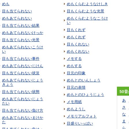
めも
めもくらむようなけしき
目も当てられない
目もくらむような光景
めもあてられない
めもくらむようなこうけ
い
目も当てられない結果
目もくれず
めもあてられないけっか
めもくれず
目も当てられない光景
目もくれない
めもあてられないこうけ
い
めもくれない
目も当てられない事件
メモする
めもあてられないじけん
めもする
目も当てられない状況
目元の印象
めもあてられないじょう
めもとのいんしょう
きょう
目元の表情
50
目も当てられない状態
めもとのひょうじょう
めもあてられないじょう
あ
メモ用紙
たい
さ
めもようし
目も当てられない負け方
な
メモリアルフォト
めもあてられないまけか
ま
た
目盛りいっぱい
ら