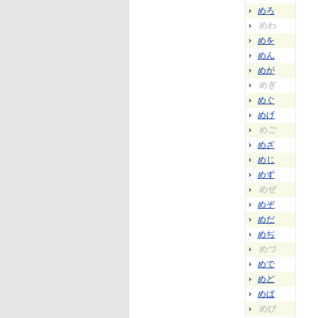
めろ
めわ
めを
めん
めが
めぎ
めぐ
めげ
めご
めざ
めじ
めず
めぜ
めぞ
めだ
めぢ
めづ
めで
めど
めば
めび