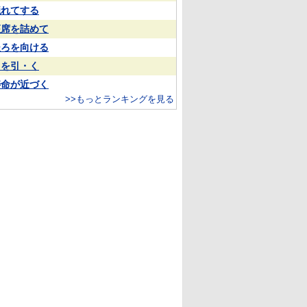
隠れてする
座席を詰めて
後ろを向ける
目を引・く
寿命が近づく
>>もっとランキングを見る