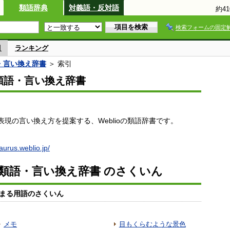
類語辞典
対義語・反対語
約4
検索フォームの固定
引
ランキング
語・言い換え辞書
＞ 索引
io類語・言い換え辞書
現の言い換え方を提案する、Weblioの類語辞書です。
saurus.weblio.jp/
io類語・言い換え辞書 のさくいん
まる用語のさくいん
メモ
目もくらむような景色