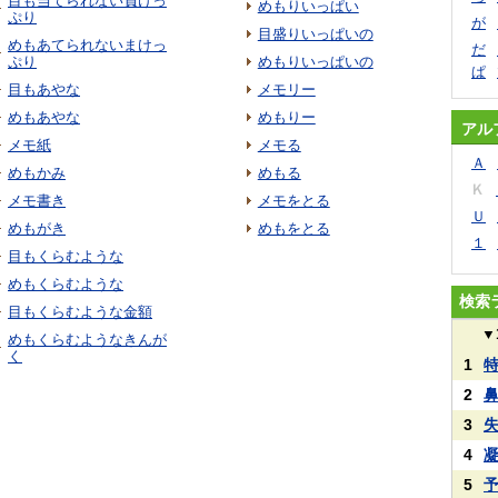
目も当てられない負けっ
めもりいっぱい
ぷり
が
目盛りいっぱいの
めもあてられないまけっ
だ
ぷり
めもりいっぱいの
ぱ
目もあやな
メモリー
めもあやな
めもりー
アル
メモ紙
メモる
Ａ
めもかみ
めもる
Ｋ
メモ書き
メモをとる
Ｕ
めもがき
めもをとる
１
目もくらむような
めもくらむような
検索
目もくらむような金額
▼
めもくらむようなきんが
く
1
2
3
4
5