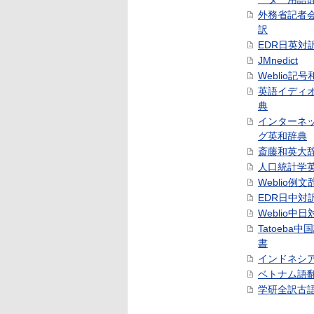
外務省記者
訳
EDR日英対
JMnedict
Weblio記
英語イディ
典
インターネ
グ英和辞典
斎藤和英大
人口統計学
Weblio例文
EDR日中対
Weblio中
Tatoeba
書
インドネシ
ベトナム語
学研全訳古