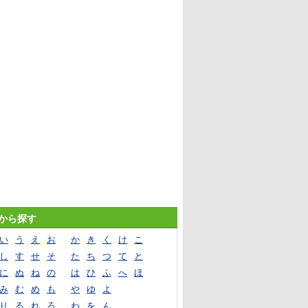
音から探す
い
う
え
お
か
き
く
け
こ
し
す
せ
そ
た
ち
つ
て
と
に
ぬ
ね
の
は
ひ
ふ
へ
ほ
み
む
め
も
や
ゆ
よ
り
る
れ
ろ
わ
を
ん