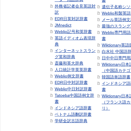
書
外務省記者会見英語対
遺伝子名称シソ
訳
Weblio和製英
EDR日英対訳辞書
メール英語例文
JMnedict
最強のスラング
Weblio記号和英辞書
Weblio専門用
英語イディオム表現辞
書
典
Wiktionary英語
インターネットスラン
白水社 中国語
グ英和辞典
日中中日専門用
斎藤和英大辞典
Wiktionary日
人口統計学英英辞書
（中国語カテゴ
Weblio例文辞書
韓国語単語辞書
EDR日中対訳辞書
インドネシア語
Weblio中日対訳辞書
書
Tatoeba中国語例文辞
Wiktionary日
書
（フランス語カ
インドネシア語辞書
リ）
ベトナム語翻訳辞書
学研全訳古語辞典