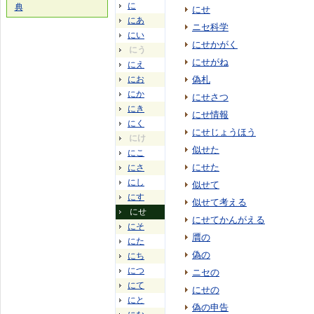
に
典
にせ
にあ
ニセ科学
にい
にせかがく
にう
にせがね
にえ
にお
偽札
にか
にせさつ
にき
にせ情報
にく
にせじょうほう
にけ
似せた
にこ
にせた
にさ
にし
似せて
にす
似せて考える
にせ
にせてかんがえる
にそ
贋の
にた
偽の
にち
につ
ニセの
にて
にせの
にと
偽の申告