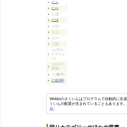
にぶ
にべ
にぼ
にぱ
にぴ
にぷ
にぺ
にぽ
に(アル
ファベッ
ト)
に(タイ
文字)
に(数字)
に(記号)
Weblioのさくいんはプログラムで自動的に
くいんの配置が含まれていることもあります。
せ
。