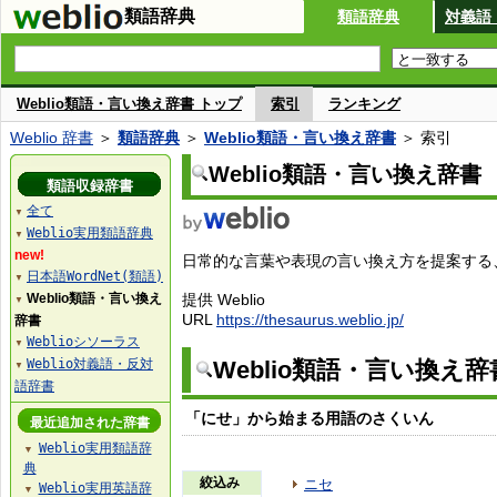
類語辞典
類語辞典
対義語
Weblio類語・言い換え辞書 トップ
索引
ランキング
Weblio 辞書
＞
類語辞典
＞
Weblio類語・言い換え辞書
＞ 索引
Weblio類語・言い換え辞書
類語収録辞書
全て
▼
Weblio実用類語辞典
▼
new!
日常的な言葉や表現の言い換え方を提案する、W
日本語WordNet(類語)
▼
Weblio類語・言い換え
提供 Weblio
▼
URL
https://thesaurus.weblio.jp/
辞書
Weblioシソーラス
▼
Weblio対義語・反対
Weblio類語・言い換え
▼
語辞書
「にせ」から始まる用語のさくいん
最近追加された辞書
Weblio実用類語辞
▼
典
絞込み
ニセ
Weblio実用英語辞
▼