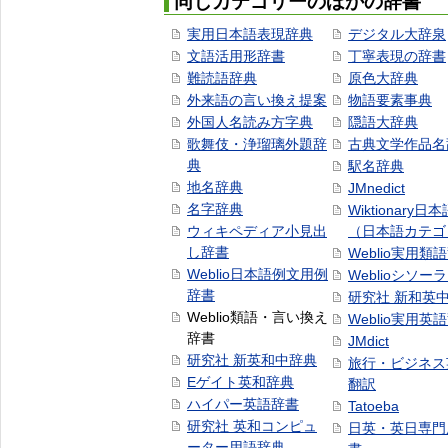
同じカテゴリーのほかの辞書
実用日本語表現辞典
デジタル大辞泉
文語活用形辞書
丁寧表現の辞書
難読語辞典
原色大辞典
外来語の言い換え提案
物語要素事典
外国人名読み方字典
隠語大辞典
歌舞伎・浄瑠璃外題辞
古典文学作品名
典
駅名辞典
地名辞典
JMnedict
名字辞典
Wiktionary日
ウィキペディア小見出
（日本語カテゴ
し辞書
Weblio実用類
Weblio日本語例文用例
Weblioシソー
辞書
研究社 新和英
Weblio類語・言い換え
Weblio実用英
辞書
JMdict
研究社 新英和中辞典
旅行・ビジネス
Eゲイト英和辞典
翻訳
ハイパー英語辞書
Tatoeba
研究社 英和コンピュ
日英・英日専門
ーター用語辞典