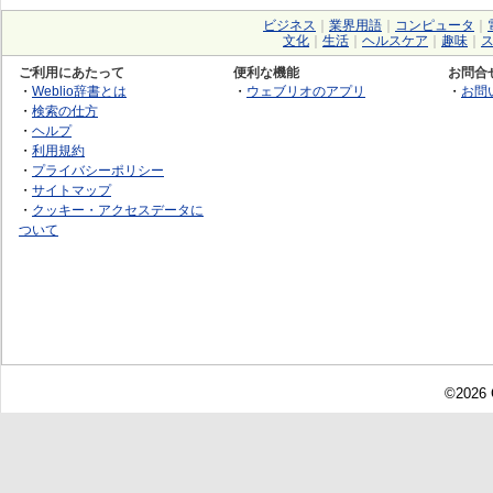
ビジネス
｜
業界用語
｜
コンピュータ
｜
文化
｜
生活
｜
ヘルスケア
｜
趣味
｜
ご利用にあたって
便利な機能
お問合
・
Weblio辞書とは
・
ウェブリオのアプリ
・
お問
・
検索の仕方
・
ヘルプ
・
利用規約
・
プライバシーポリシー
・
サイトマップ
・
クッキー・アクセスデータに
ついて
©2026 