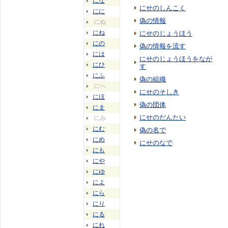
にな
にせのしんこく
にに
偽の情報
にぬ
にね
にせのじょうほう
にの
偽の情報を流す
には
にせのじょうほうをなが
にひ
す
にふ
偽の組織
にへ
にせのそしき
にほ
偽の団体
にま
にせのだんたい
にみ
にむ
偽の名で
にめ
にせのなで
にも
にや
にゆ
によ
にら
にり
にる
にれ