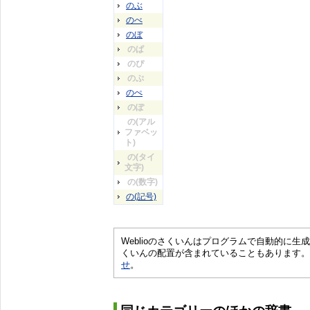
のぶ
のべ
のぼ
のぱ
のぴ
のぷ
のぺ
のぽ
の(アル
ファベッ
ト)
の(タイ
文字)
の(数字)
の(記号)
Weblioのさくいんはプログラムで自動的に
くいんの配置が含まれていることもあります。
せ
。