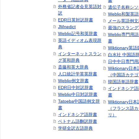
書
外務省記者会見英語対
遺伝子名称シソ
訳
Weblio和製英
EDR日英対訳辞書
メール英語例文
JMnedict
最強のスラング
Weblio記号和英辞書
Weblio専門用
英語イディオム表現辞
書
典
Wiktionary英語
インターネットスラン
白水社 中国語
グ英和辞典
日中中日専門用
斎藤和英大辞典
Wiktionary日
人口統計学英英辞書
（中国語カテゴ
Weblio例文辞書
韓国語単語辞書
EDR日中対訳辞書
インドネシア語
Weblio中日対訳辞書
書
Tatoeba中国語例文辞
Wiktionary日
書
（フランス語カ
インドネシア語辞書
リ）
ベトナム語翻訳辞書
学研全訳古語辞典