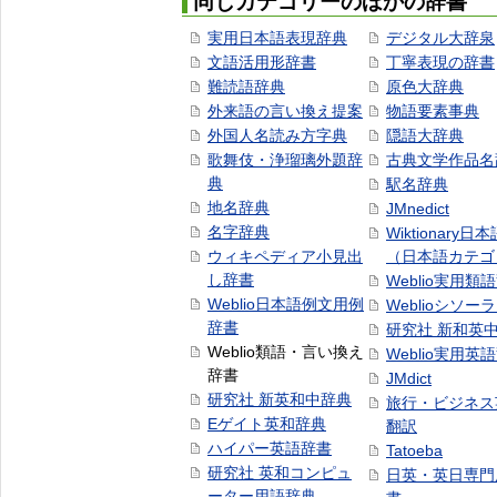
同じカテゴリーのほかの辞書
実用日本語表現辞典
デジタル大辞泉
文語活用形辞書
丁寧表現の辞書
難読語辞典
原色大辞典
外来語の言い換え提案
物語要素事典
外国人名読み方字典
隠語大辞典
歌舞伎・浄瑠璃外題辞
古典文学作品名
典
駅名辞典
地名辞典
JMnedict
名字辞典
Wiktionary日
ウィキペディア小見出
（日本語カテゴ
し辞書
Weblio実用類
Weblio日本語例文用例
Weblioシソー
辞書
研究社 新和英
Weblio類語・言い換え
Weblio実用英
辞書
JMdict
研究社 新英和中辞典
旅行・ビジネス
Eゲイト英和辞典
翻訳
ハイパー英語辞書
Tatoeba
研究社 英和コンピュ
日英・英日専門
ーター用語辞典