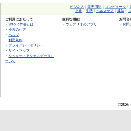
ビジネス
｜
業界用語
｜
コンピュータ
｜
文化
｜
生活
｜
ヘルスケア
｜
趣味
｜
ご利用にあたって
便利な機能
お問合
・
Weblio辞書とは
・
ウェブリオのアプリ
・
お問
・
検索の仕方
・
ヘルプ
・
利用規約
・
プライバシーポリシー
・
サイトマップ
・
クッキー・アクセスデータに
ついて
©2026 