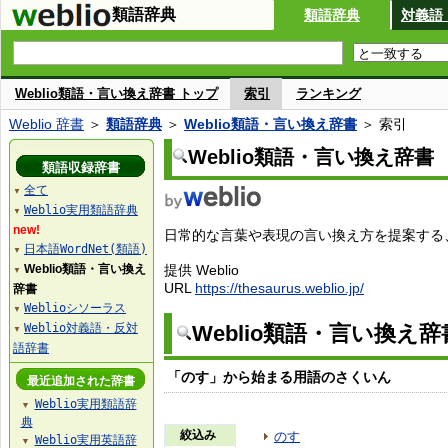
類語辞典
類語辞典
対義語
Weblio類語・言い換え辞書 トップ
索引
ランキング
Weblio 辞書
＞
類語辞典
＞
Weblio類語・言い換え辞書
＞ 索引
Weblio類語・言い換え辞書
類語収録辞書
全て
▼
Weblio実用類語辞典
▼
new!
日常的な言葉や表現の言い換え方を提案する、W
日本語WordNet(類語)
▼
Weblio類語・言い換え
提供 Weblio
▼
URL
https://thesaurus.weblio.jp/
辞書
Weblioシソーラス
▼
Weblio対義語・反対
Weblio類語・言い換え
▼
語辞書
「のす」から始まる用語のさくいん
最近追加された辞書
Weblio実用類語辞
▼
典
絞込み
のす
Weblio実用英語辞
▼