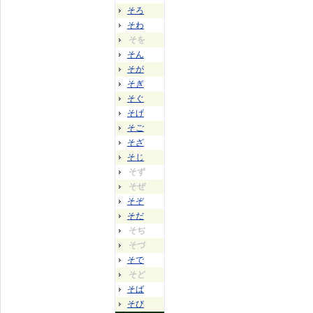
そろ
そわ
そを
そん
そが
そぎ
そぐ
そげ
そご
そざ
そじ
そず
そぜ
そぞ
そだ
そぢ
そづ
そで
そど
そば
そび