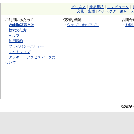
ビジネス
｜
業界用語
｜
コンピュータ
｜
文化
｜
生活
｜
ヘルスケア
｜
趣味
｜
ご利用にあたって
便利な機能
お問合
・
Weblio辞書とは
・
ウェブリオのアプリ
・
お問
・
検索の仕方
・
ヘルプ
・
利用規約
・
プライバシーポリシー
・
サイトマップ
・
クッキー・アクセスデータに
ついて
©2026 