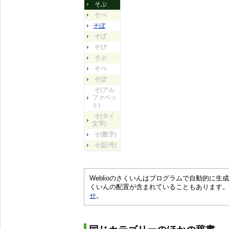
そぶ
そべ
そぼ
そぱ
そぴ
そぷ
そぺ
そぽ
そ(アル
ファベッ
ト)
そ(タイ
文字)
そ(数字)
そ(記号)
Weblioのさくいんはプログラムで自動的に
くいんの配置が含まれていることもあります。
せ
。