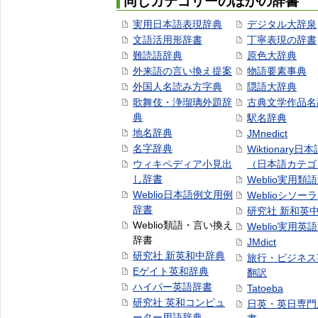
同じカテゴリーのほかの辞書
実用日本語表現辞典
デジタル大辞泉
文語活用形辞書
丁寧表現の辞書
難読語辞典
原色大辞典
外来語の言い換え提案
物語要素事典
外国人名読み方字典
隠語大辞典
歌舞伎・浄瑠璃外題辞
古典文学作品名
典
駅名辞典
地名辞典
JMnedict
名字辞典
Wiktionary日
ウィキペディア小見出
（日本語カテゴ
し辞書
Weblio実用類
Weblio日本語例文用例
Weblioシソー
辞書
研究社 新和英
Weblio類語・言い換え
Weblio実用英
辞書
JMdict
研究社 新英和中辞典
旅行・ビジネス
Eゲイト英和辞典
翻訳
ハイパー英語辞書
Tatoeba
研究社 英和コンピュ
日英・英日専門
ーター用語辞典