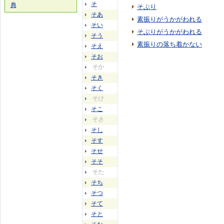
そ
典
そぶり
そあ
素振りがうかがわれる
そい
そぶりがうかがわれる
そう
素振りの落ち着かない
そえ
そお
そか
そき
そく
そけ
そこ
そさ
そし
そす
そせ
そそ
そた
そち
そつ
そて
そと