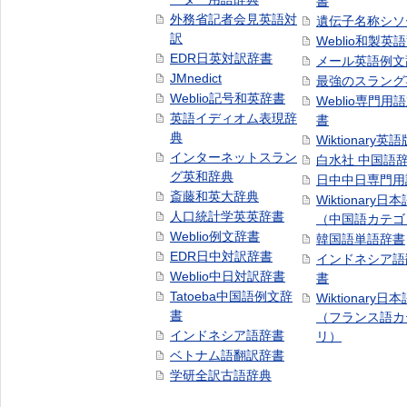
書
外務省記者会見英語対
遺伝子名称シソ
訳
Weblio和製英
EDR日英対訳辞書
メール英語例文
JMnedict
最強のスラング
Weblio記号和英辞書
Weblio専門用
英語イディオム表現辞
書
典
Wiktionary英語
インターネットスラン
白水社 中国語
グ英和辞典
日中中日専門用
斎藤和英大辞典
Wiktionary日
人口統計学英英辞書
（中国語カテゴ
Weblio例文辞書
韓国語単語辞書
EDR日中対訳辞書
インドネシア語
Weblio中日対訳辞書
書
Tatoeba中国語例文辞
Wiktionary日
書
（フランス語カ
インドネシア語辞書
リ）
ベトナム語翻訳辞書
学研全訳古語辞典