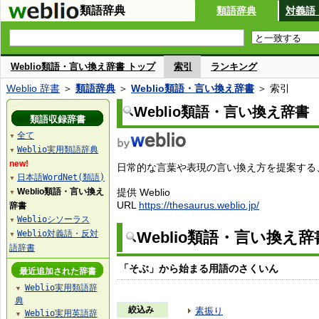
類語辞典
類語辞典
対義語
Weblio類語・言い換え辞書 トップ
索引
ランキング
Weblio 辞書
＞
類語辞典
＞
Weblio類語・言い換え辞書
＞ 索引
Weblio類語・言い換え辞書
類語収録辞書
全て
▼
Weblio実用類語辞典
▼
new!
日常的な言葉や表現の言い換え方を提案する、W
日本語WordNet(類語)
▼
Weblio類語・言い換え
提供 Weblio
▼
URL
https://thesaurus.weblio.jp/
辞書
Weblioシソーラス
▼
Weblio対義語・反対
Weblio類語・言い換え
▼
語辞書
「そぶ」から始まる用語のさくいん
最近追加された辞書
Weblio実用類語辞
▼
典
絞込み
素振り
Weblio実用英語辞
▼