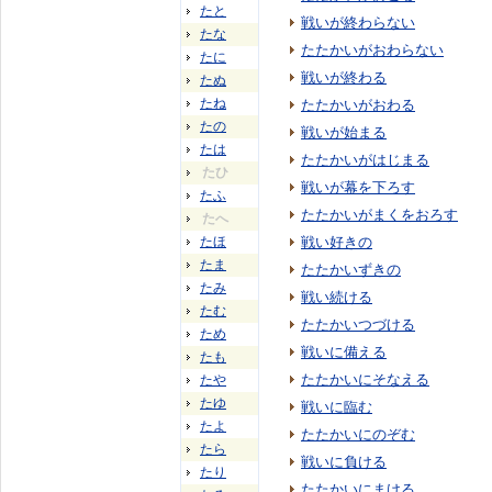
たと
戦いが終わらない
たな
たたかいがおわらない
たに
戦いが終わる
たぬ
たね
たたかいがおわる
たの
戦いが始まる
たは
たたかいがはじまる
たひ
戦いが幕を下ろす
たふ
たたかいがまくをおろす
たへ
たほ
戦い好きの
たま
たたかいずきの
たみ
戦い続ける
たむ
たたかいつづける
ため
戦いに備える
たも
たたかいにそなえる
たや
たゆ
戦いに臨む
たよ
たたかいにのぞむ
たら
戦いに負ける
たり
たたかいにまける