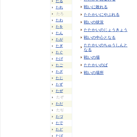
たる
戦いに敗れる
たれ
たろ
たたかいにやぶれる
たわ
戦いの状況
たを
たたかいのじょうきょう
たん
戦いの中心となる
たが
たたかいのちゅうしんと
たぎ
なる
たぐ
戦いの場
たげ
たたかいのば
たご
たざ
戦いの場所
たじ
たず
たぜ
たぞ
ただ
たぢ
たづ
たで
たど
たば