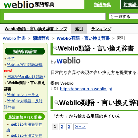
類語辞典
類語辞典
対義語
Weblio類語・言い換え辞書 トップ
索引
ランキング
Weblio 辞書
＞
類語辞典
＞
Weblio類語・言い換え辞書
＞ 索引
Weblio類語・言い換え辞書
類語収録辞書
全て
▼
Weblio実用類語辞典
▼
new!
日常的な言葉や表現の言い換え方を提案する、W
日本語WordNet(類語)
▼
Weblio類語・言い換え
提供 Weblio
▼
URL
https://thesaurus.weblio.jp/
辞書
Weblioシソーラス
▼
Weblio対義語・反対
Weblio類語・言い換え
▼
語辞書
「たた」から始まる用語のさくいん
最近追加された辞書
Weblio実用類語辞
▼
1
2
3
次へ＞
典
Weblio実用英語辞
▼