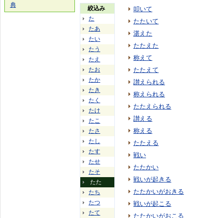
典
絞込み
叩いて
た
たたいて
たあ
湛えた
たい
たたえた
たう
称えて
たえ
たお
たたえて
たか
讃えられる
たき
称えられる
たく
たたえられる
たけ
讃える
たこ
称える
たさ
たし
たたえる
たす
戦い
たせ
たたかい
たそ
戦いが起きる
たた
たたかいがおきる
たち
たつ
戦いが起こる
たて
たたかいがおこる