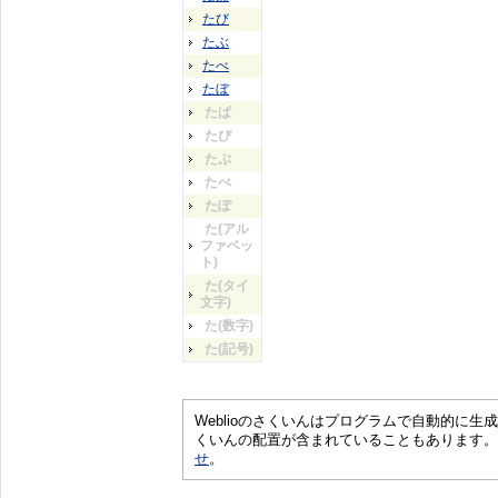
たび
たぶ
たべ
たぼ
たぱ
たぴ
たぷ
たぺ
たぽ
た(アル
ファベッ
ト)
た(タイ
文字)
た(数字)
た(記号)
Weblioのさくいんはプログラムで自動的に
くいんの配置が含まれていることもあります。
せ
。