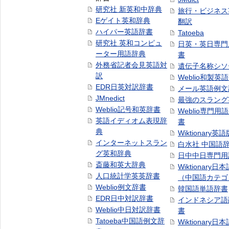
研究社 新英和中辞典
旅行・ビジネス
Eゲイト英和辞典
翻訳
ハイパー英語辞書
Tatoeba
研究社 英和コンピュ
日英・英日専門
ーター用語辞典
書
外務省記者会見英語対
遺伝子名称シソ
訳
Weblio和製英
EDR日英対訳辞書
メール英語例文
JMnedict
最強のスラング
Weblio記号和英辞書
Weblio専門用
英語イディオム表現辞
書
典
Wiktionary英語
インターネットスラン
白水社 中国語
グ英和辞典
日中中日専門用
斎藤和英大辞典
Wiktionary日
人口統計学英英辞書
（中国語カテゴ
Weblio例文辞書
韓国語単語辞書
EDR日中対訳辞書
インドネシア語
Weblio中日対訳辞書
書
Tatoeba中国語例文辞
Wiktionary日