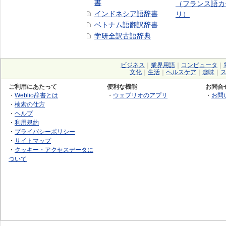
書
（フランス語カ
インドネシア語辞書
リ）
ベトナム語翻訳辞書
学研全訳古語辞典
ビジネス
｜
業界用語
｜
コンピュータ
｜
文化
｜
生活
｜
ヘルスケア
｜
趣味
｜
ご利用にあたって
便利な機能
お問合
・
Weblio辞書とは
・
ウェブリオのアプリ
・
お問
・
検索の仕方
・
ヘルプ
・
利用規約
・
プライバシーポリシー
・
サイトマップ
・
クッキー・アクセスデータに
ついて