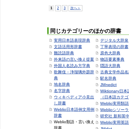
1
2
3
次へ＞
同じカテゴリーのほかの辞書
実用日本語表現辞典
デジタル大辞泉
文語活用形辞書
丁寧表現の辞書
難読語辞典
原色大辞典
外来語の言い換え提案
物語要素事典
外国人名読み方字典
隠語大辞典
歌舞伎・浄瑠璃外題辞
古典文学作品名
典
駅名辞典
地名辞典
JMnedict
名字辞典
Wiktionary日
ウィキペディア小見出
（日本語カテゴ
し辞書
Weblio実用類
Weblio日本語例文用例
Weblioシソー
辞書
研究社 新和英
Weblio類語・言い換え
Weblio実用英
辞書
JMdict