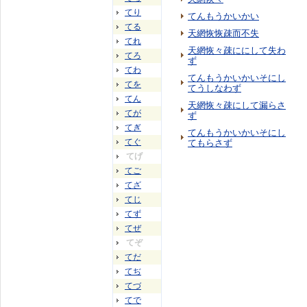
てり
てんもうかいかい
てる
天網恢恢疎而不失
てれ
天網恢々疎ににして失わ
てろ
ず
てわ
てんもうかいかいそにし
てを
てうしなわず
てん
天網恢々疎にして漏らさ
てが
ず
てぎ
てんもうかいかいそにし
てぐ
てもらさず
てげ
てご
てざ
てじ
てず
てぜ
てぞ
てだ
てぢ
てづ
てで