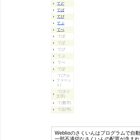
てど
てば
てび
てぶ
てべ
てぼ
てぱ
てぴ
てぷ
てぺ
てぽ
て(アル
ファベッ
ト)
て(タイ
文字)
て(数字)
て(記号)
Weblioのさくいんはプログラムで
一部不適切なさくいんの配置が含まれ