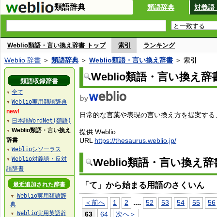
類語辞典
類語辞典
対義語
Weblio類語・言い換え辞書 トップ
索引
ランキング
Weblio 辞書
＞
類語辞典
＞
Weblio類語・言い換え辞書
＞ 索引
Weblio類語・言い換え辞
類語収録辞書
全て
▼
Weblio実用類語辞典
▼
new!
日常的な言葉や表現の言い換え方を提案する、W
日本語WordNet(類語)
▼
Weblio類語・言い換え
提供 Weblio
▼
辞書
URL
https://thesaurus.weblio.jp/
Weblioシソーラス
▼
Weblio対義語・反対
Weblio類語・言い換え
▼
語辞書
「て」から始まる用語のさくいん
最近追加された辞書
Weblio実用類語辞
▼
...
.
＜前へ
1
2
52
53
54
55
56
典
Weblio実用英語辞
63
64
次へ＞
▼