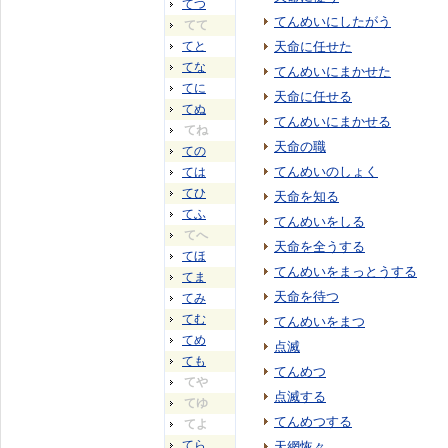
てつ
てんめいにしたがう
てて
てと
天命に任せた
てな
てんめいにまかせた
てに
天命に任せる
てぬ
てんめいにまかせる
てね
天命の職
ての
てんめいのしょく
ては
てひ
天命を知る
てふ
てんめいをしる
てへ
天命を全うする
てほ
てんめいをまっとうする
てま
天命を待つ
てみ
てむ
てんめいをまつ
てめ
点滅
ても
てんめつ
てや
点滅する
てゆ
てんめつする
てよ
てら
天網恢々