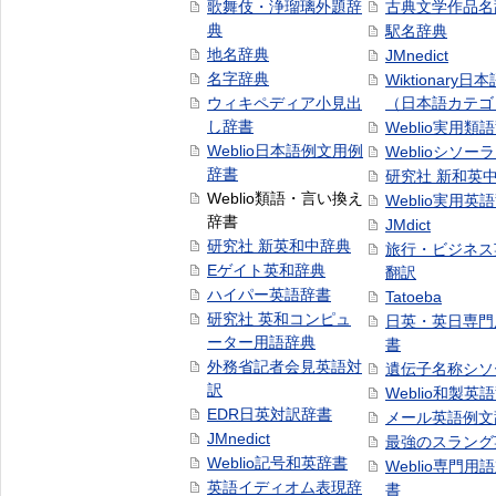
歌舞伎・浄瑠璃外題辞
古典文学作品名
典
駅名辞典
地名辞典
JMnedict
名字辞典
Wiktionary日
ウィキペディア小見出
（日本語カテゴ
し辞書
Weblio実用類
Weblio日本語例文用例
Weblioシソー
辞書
研究社 新和英
Weblio類語・言い換え
Weblio実用英
辞書
JMdict
研究社 新英和中辞典
旅行・ビジネス
Eゲイト英和辞典
翻訳
ハイパー英語辞書
Tatoeba
研究社 英和コンピュ
日英・英日専門
ーター用語辞典
書
外務省記者会見英語対
遺伝子名称シソ
訳
Weblio和製英
EDR日英対訳辞書
メール英語例文
JMnedict
最強のスラング
Weblio記号和英辞書
Weblio専門用
英語イディオム表現辞
書