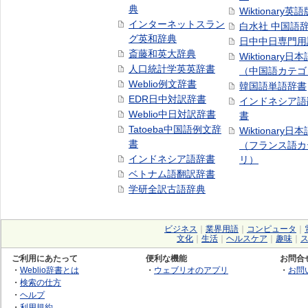
典
Wiktionary英語
インターネットスラン
白水社 中国語
グ英和辞典
日中中日専門用
斎藤和英大辞典
Wiktionary日
人口統計学英英辞書
（中国語カテゴ
Weblio例文辞書
韓国語単語辞書
EDR日中対訳辞書
インドネシア語
Weblio中日対訳辞書
書
Tatoeba中国語例文辞
Wiktionary日
書
（フランス語カ
インドネシア語辞書
リ）
ベトナム語翻訳辞書
学研全訳古語辞典
ビジネス
｜
業界用語
｜
コンピュータ
｜
文化
｜
生活
｜
ヘルスケア
｜
趣味
｜
ご利用にあたって
便利な機能
お問合
・
Weblio辞書とは
・
ウェブリオのアプリ
・
お問
・
検索の仕方
・
ヘルプ
・
利用規約