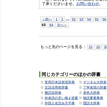
了承くださいませ。
お問い合わせ
。
...
.
＜前へ
1
2
52
53
54
55
56
63
64
次へ＞
もっと先のページを見る：
10
20
3
同じカテゴリーのほかの辞書
実用日本語表現辞典
デジタル大辞泉
文語活用形辞書
丁寧表現の辞書
難読語辞典
原色大辞典
外来語の言い換え提案
物語要素事典
外国人名読み方字典
隠語大辞典