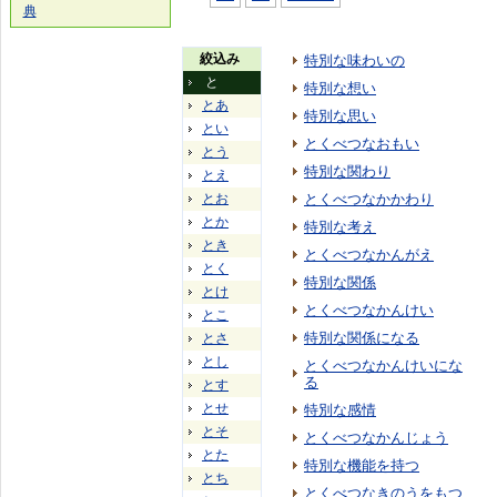
典
絞込み
特別な味わいの
と
特別な想い
とあ
特別な思い
とい
とくべつなおもい
とう
特別な関わり
とえ
とお
とくべつなかかわり
とか
特別な考え
とき
とくべつなかんがえ
とく
特別な関係
とけ
とくべつなかんけい
とこ
特別な関係になる
とさ
とし
とくべつなかんけいにな
る
とす
とせ
特別な感情
とそ
とくべつなかんじょう
とた
特別な機能を持つ
とち
とくべつなきのうをもつ