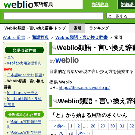
類語辞典
類語辞典
対義語
Weblio類語・言い換え辞書 トップ
索引
ランキング
Weblio 辞書
＞
類語辞典
＞
Weblio類語・言い換え辞書
＞ 索引
Weblio類語・言い換え辞
類語収録辞書
全て
▼
Weblio実用類語辞典
▼
new!
日常的な言葉や表現の言い換え方を提案する、W
日本語WordNet(類語)
▼
Weblio類語・言い換え
提供 Weblio
▼
辞書
URL
https://thesaurus.weblio.jp/
Weblioシソーラス
▼
Weblio対義語・反対
Weblio類語・言い換え
▼
語辞書
「と」から始まる用語のさくいん
最近追加された辞書
Weblio実用類語辞
▼
...
.
＜前へ
1
2
28
29
30
31
32
典
Weblio実用英語辞
...
.
78
79
次へ＞
▼