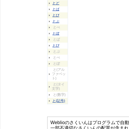
とど
とば
とび
とぶ
とべ
とぼ
とぱ
とぴ
とぷ
とぺ
とぽ
と(アル
ファベッ
ト)
と(タイ
文字)
と(数字)
と(記号)
Weblioのさくいんはプログラムで
一部不適切なさくいんの配置が含まれ