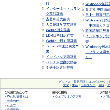
典
Wiktionary英語
インターネットスラン
白水社 中国語
グ英和辞典
日中中日専門用
斎藤和英大辞典
Wiktionary日
人口統計学英英辞書
（中国語カテゴ
Weblio例文辞書
韓国語単語辞書
EDR日中対訳辞書
インドネシア語
Weblio中日対訳辞書
書
Tatoeba中国語例文辞
Wiktionary日
書
（フランス語カ
インドネシア語辞書
リ）
ベトナム語翻訳辞書
学研全訳古語辞典
ビジネス
｜
業界用語
｜
コンピュータ
｜
文化
｜
生活
｜
ヘルスケア
｜
趣味
｜
ご利用にあたって
便利な機能
お問合
・
Weblio辞書とは
・
ウェブリオのアプリ
・
お問
・
検索の仕方
・
ヘルプ
・
利用規約