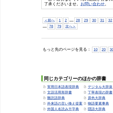
了承くださいませ。
お問い合わせ
。
...
.
＜前へ
1
2
28
29
30
31
32
...
.
78
79
次へ＞
もっと先のページを見る：
10
20
3
同じカテゴリーのほかの辞書
実用日本語表現辞典
デジタル大辞泉
文語活用形辞書
丁寧表現の辞書
難読語辞典
原色大辞典
外来語の言い換え提案
物語要素事典
外国人名読み方字典
隠語大辞典