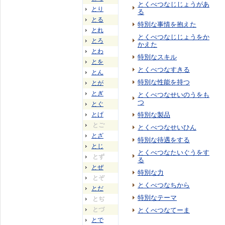
とくべつなじじょうがあ
とり
る
とる
特別な事情を抱えた
とれ
とくべつなじじょうをか
とろ
かえた
とわ
特別なスキル
とを
とくべつなすきる
とん
特別な性能を持つ
とが
とぎ
とくべつなせいのうをも
つ
とぐ
とげ
特別な製品
とご
とくべつなせいひん
とざ
特別な待遇をする
とじ
とくべつなたいぐうをす
とず
る
とぜ
特別な力
とぞ
とくべつなちから
とだ
特別なテーマ
とぢ
とづ
とくべつなてーま
とで