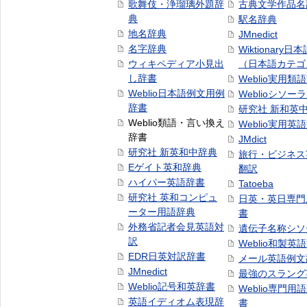
歌舞伎・浄瑠璃外題辞
古典文学作品名
典
駅名辞典
地名辞典
JMnedict
名字辞典
Wiktionary日
ウィキペディア小見出
（日本語カテゴ
し辞書
Weblio実用類
Weblio日本語例文用例
Weblioシソー
辞書
研究社 新和英
Weblio類語・言い換え
Weblio実用英
辞書
JMdict
研究社 新英和中辞典
旅行・ビジネス
Eゲイト英和辞典
翻訳
ハイパー英語辞書
Tatoeba
研究社 英和コンピュ
日英・英日専門
ーター用語辞典
書
外務省記者会見英語対
遺伝子名称シソ
訳
Weblio和製英
EDR日英対訳辞書
メール英語例文
JMnedict
最強のスラング
Weblio記号和英辞書
Weblio専門用
英語イディオム表現辞
書