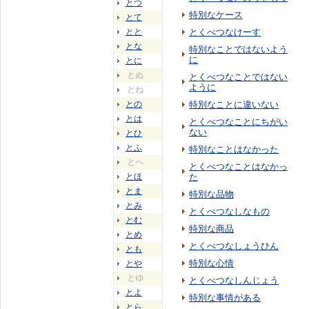
とつ
特別なケース
とて
とと
とくべつなけーす
とな
特別なことではないよう
に
とに
とぬ
とくべつなことではない
ように
とね
との
特別なことに違いない
とは
とくべつなことにちがい
ない
とひ
とふ
特別なことはなかった
とへ
とくべつなことはなかっ
とほ
た
とま
特別な品物
とみ
とくべつなしなもの
とむ
特別な商品
とめ
とくべつなしょうひん
とも
特別な心情
とや
とゆ
とくべつなしんじょう
とよ
特別な事情がある
とら